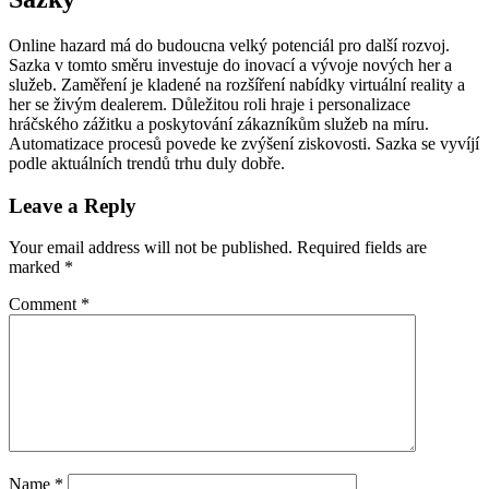
Online hazard má do budoucna velký potenciál pro další rozvoj.
Sazka v tomto směru investuje do inovací a vývoje nových her a
služeb. Zaměření je kladené na rozšíření nabídky virtuální reality a
her se živým dealerem. Důležitou roli hraje i personalizace
hráčského zážitku a poskytování zákazníkům služeb na míru.
Automatizace procesů povede ke zvýšení ziskovosti. Sazka se vyvíjí
podle aktuálních trendů trhu duly dobře.
Leave a Reply
Your email address will not be published.
Required fields are
marked
*
Comment
*
Name
*