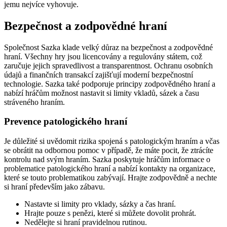
jemu nejvíce vyhovuje.
Bezpečnost a zodpovědné hraní
Společnost Sazka klade velký důraz na bezpečnost a zodpovědné
hraní. Všechny hry jsou licencovány a regulovány státem, což
zaručuje jejich spravedlivost a transparentnost. Ochranu osobních
údajů a finančních transakcí zajišťují moderní bezpečnostní
technologie. Sazka také podporuje principy zodpovědného hraní a
nabízí hráčům možnost nastavit si limity vkladů, sázek a času
stráveného hraním.
Prevence patologického hraní
Je důležité si uvědomit rizika spojená s patologickým hraním a včas
se obrátit na odbornou pomoc v případě, že máte pocit, že ztrácíte
kontrolu nad svým hraním. Sazka poskytuje hráčům informace o
problematice patologického hraní a nabízí kontakty na organizace,
které se touto problematikou zabývají. Hrajte zodpovědně a nechte
si hraní především jako zábavu.
Nastavte si limity pro vklady, sázky a čas hraní.
Hrajte pouze s penězi, které si můžete dovolit prohrát.
Nedělejte si hraní pravidelnou rutinou.