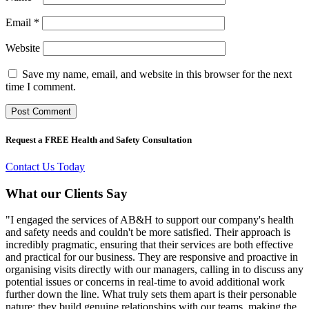
Email
*
Website
Save my name, email, and website in this browser for the next
time I comment.
Request a FREE Health and Safety Consultation
Contact Us Today
What our Clients Say
"I engaged the services of AB&H to support our company's health
and safety needs and couldn't be more satisfied. Their approach is
incredibly pragmatic, ensuring that their services are both effective
and practical for our business. They are responsive and proactive in
organising visits directly with our managers, calling in to discuss any
potential issues or concerns in real-time to avoid additional work
further down the line. What truly sets them apart is their personable
nature; they build genuine relationships with our teams, making the