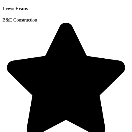
Lewis Evans
B&E Construction