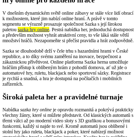
V dnešním dynamickém světě online zábavy se stále více lidí obrací
k možnostem, které jim nabízí online hraní. A právě v tomto
segmentu se výrazně prosazuje společnost Sazka s její širokou
paletou
sazka hry online
. Pestrá nabídka her, jednoduchá dostupnost
a především možnost vyhrát atraktivní ceny, to vše láká stále větší
množství hráčů. Nezapomeňte si přečíst pravidla a hrát zodpovědně.
Sazka se dlouhodobě drží v čele trhu s hazardními hrami v České
republice, a to díky svému zaměření na inovace, bezpečnost a
zákaznickou přívětivost. Online platforma Sazka herna umožňuje
hráčům přístup k oblíbeným hrám z pohodlí domova, ať už jde o
automatové hry, ruletu, blackjack nebo sportovní sázky. Registrace
je rychlá a snadná, a hra je dostupná na počítačích i mobilních
zařízeních.
Široká paleta her a pravidelné turnaje
Nabídka
sazka hry online
je opravdu rozmanitá a pokrývá prakticky
všechny žánry, které si můžete představit. Od klasických automatů s
třemi válci až po moderní video sloty s 3D grafikou a bonusovými
funkcemi, každý si najde to své. Kromě automatů jsou oblíbené i
stolní hry jako ruleta, blackjack a poker, které nabízejí možnost