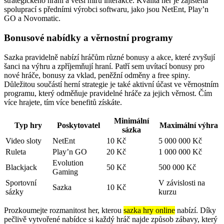
strategického hraní a větší míru interakce. Kvalita her je zajištěna
spoluprací s předními výrobci softwaru, jako jsou NetEnt, Play’n
GO a Novomatic.
Bonusové nabídky a věrnostní programy
Sazka pravidelně nabízí hráčům různé bonusy a akce, které zvyšují
šanci na výhru a zpříjemňují hraní. Patří sem uvítací bonusy pro
nové hráče, bonusy za vklad, peněžní odměny a free spiny.
Důležitou součástí herní strategie je také aktivní účast ve věrnostním
programu, který odměňuje pravidelné hráče za jejich věrnost. Čím
více hrajete, tím více benefitů získáte.
Minimální
Typ hry
Poskytovatel
Maximální výhra
sázka
Video sloty
NetEnt
10 Kč
5 000 000 Kč
Ruleta
Play’n GO
20 Kč
1 000 000 Kč
Evolution
Blackjack
50 Kč
500 000 Kč
Gaming
Sportovní
V závislosti na
Sazka
10 Kč
sázky
kurzu
Prozkoumejte rozmanitost her, kterou
sazka hry online
nabízí. Díky
pečlivě vytvořené nabídce si každý hráč najde způsob zábavy, který