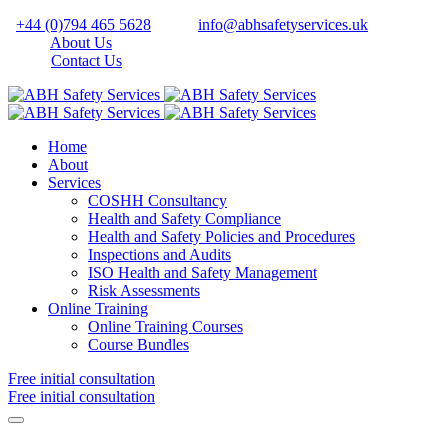
+44 (0)794 465 5628
info@abhsafetyservices.uk
About Us
Contact Us
Home
About
Services
COSHH Consultancy
Health and Safety Compliance
Health and Safety Policies and Procedures
Inspections and Audits
ISO Health and Safety Management
Risk Assessments
Online Training
Online Training Courses
Course Bundles
Free initial consultation
Free initial consultation