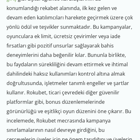
konumlandığı rekabet alanında, ilk kez gelen ve
devam eden katılımcıları harekete geçirmek üzere çok
yönlü ödül ve teşvikler sunmaktadır. Bu kampanyalar,
oyunculara ek limit, ücretsiz çevirimler veya iade
fırsatları gibi pozitif unsurlar sağlayarak bahis
deneyimlerini daha beğenilir kılar. Bununla birlikte,
bu faydaların sürekliliğini devam ettirmek ve ihtimal
dahilindeki haksız kullanımları kontrol altına almak
doğrultusunda, işletmeler tanımlı engeller ve şartlar
kullanır. Rokubet, ticari çevredeki diğer güvenilir
platformlar gibi, bonus düzenlemelerinde
görünürlüğü ve eşitlikçi oyun düzenini öne çıkarır. Bu
incelemede, Rokubet mecrasında kampanya
sınırlamalarının nasıl devreye girdiğini, bu
çerçevelerin üyeler için ne önem taşıdığını ve üyelerin