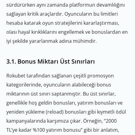
sürdürürken aynı zamanda platformun devamlılığını
sağlayan kritik araçlardır. Oyuncuların bu limitleri
hesaba katarak oyun stratejilerini kararlaştırması,
olası hayal kırıklıklarını engellemek ve bonuslardan en
iyi şekilde yararlanmak adına mühimdir.
3.1. Bonus Miktarı Üst Sınırları
Rokubet tarafından sağlanan çeşitli promosyon
kategorilerinde, oyuncuların alabileceği bonus
miktarının üst sınırı saptanmıştır. Bu üst sınırlar,
genellikle hoş geldin bonusları, yatırım bonusları ve
yeniden yükleme (reload) bonusları gibi kıymetli ödül
kampanyalarında karşımıza çıkar. Örneğin, “2000
TL’ye kadar %100 yatırım bonusu” gibi bir anlatım,