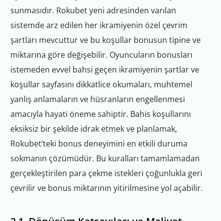
sunmasıdır. Rokubet yeni adresinden varılan
sistemde arz edilen her ikramiyenin özel çevrim
şartları mevcuttur ve bu koşullar bonusun tipine ve
miktarına göre değişebilir. Oyuncuların bonusları
istemeden evvel bahsi geçen ikramiyenin şartlar ve
koşullar sayfasını dikkatlice okumaları, muhtemel
yanlış anlamaların ve hüsranların engellenmesi
amacıyla hayati öneme sahiptir. Bahis koşullarını
eksiksiz bir şekilde idrak etmek ve planlamak,
Rokubet’teki bonus deneyimini en etkili duruma
sokmanın çözümüdür. Bu kuralları tamamlamadan
gerçekleştirilen para çekme istekleri çoğunlukla geri
çevrilir ve bonus miktarının yitirilmesine yol açabilir.