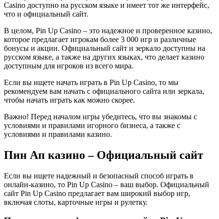
Casino доступно на русском языке и имеет тот же интерфейс,
что и официальный сайт.
В целом, Pin Up Casino – это надежное и проверенное казино,
которое предлагает игрокам более 3 000 игр и различные
бонусы и акции. Официальный сайт и зеркало доступны на
русском языке, а также на других языках, что делает казино
доступным для игроков из всего мира.
Если вы ищете начать играть в Pin Up Casino, то мы
рекомендуем вам начать с официального сайта или зеркала,
чтобы начать играть как можно скорее.
Важно! Перед началом игры убедитесь, что вы знакомы с
условиями и правилами игорного бизнеса, а также с
условиями и правилами казино.
Пин Ап казино – Официальный сайт
Если вы ищете надежный и безопасный способ играть в
онлайн-казино, то Pin Up Casino – ваш выбор. Официальный
сайт Pin Up Casino предлагает вам широкий выбор игр,
включая слоты, карточные игры и рулетку.