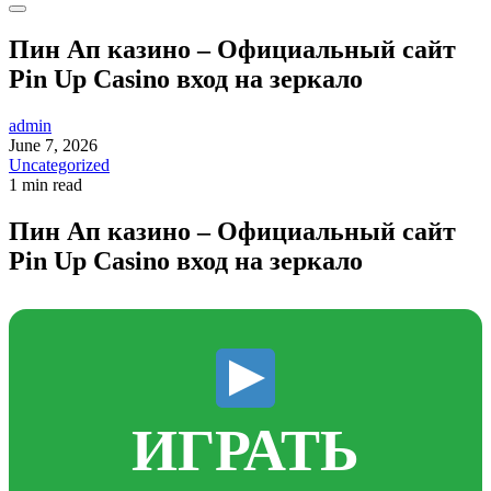
Пин Ап казино – Официальный сайт
Pin Up Casino вход на зеркало
admin
June 7, 2026
Uncategorized
1 min read
Пин Ап казино – Официальный сайт
Pin Up Casino вход на зеркало
ИГРАТЬ