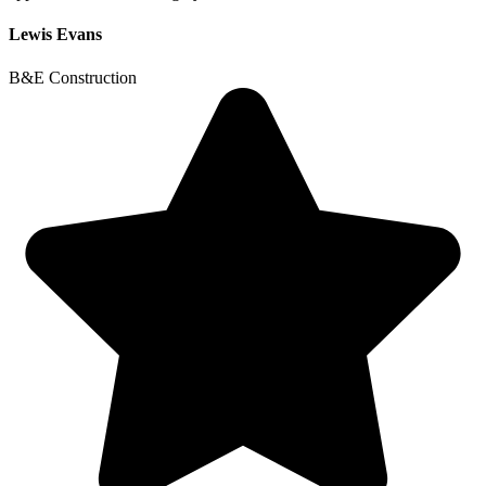
Lewis Evans
B&E Construction