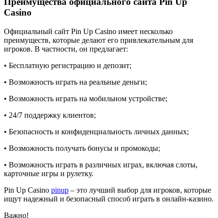
Преимущества официального сайта Pin Up
Casino
Официальный сайт Pin Up Casino имеет несколько
преимуществ, которые делают его привлекательным для
игроков. В частности, он предлагает:
• Бесплатную регистрацию и депозит;
• Возможность играть на реальные деньги;
• Возможность играть на мобильном устройстве;
• 24/7 поддержку клиентов;
• Безопасность и конфиденциальность личных данных;
• Возможность получать бонусы и промокоды;
• Возможность играть в различных играх, включая слоты,
карточные игры и рулетку.
Pin Up Casino
pinup
– это лучший выбор для игроков, которые
ищут надежный и безопасный способ играть в онлайн-казино.
Важно!