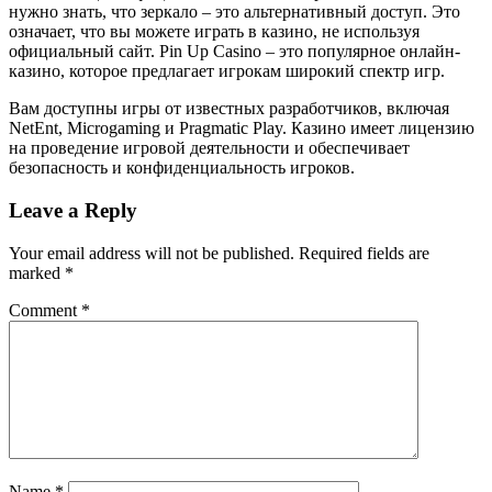
нужно знать, что зеркало – это альтернативный доступ. Это
означает, что вы можете играть в казино, не используя
официальный сайт. Pin Up Casino – это популярное онлайн-
казино, которое предлагает игрокам широкий спектр игр.
Вам доступны игры от известных разработчиков, включая
NetEnt, Microgaming и Pragmatic Play. Казино имеет лицензию
на проведение игровой деятельности и обеспечивает
безопасность и конфиденциальность игроков.
Leave a Reply
Your email address will not be published.
Required fields are
marked
*
Comment
*
Name
*