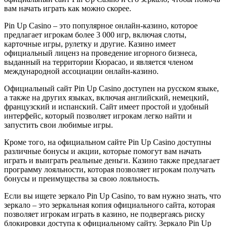
вам начать играть как можно скорее.
Pin Up Casino – это популярное онлайн-казино, которое
предлагает игрокам более 3 000 игр, включая слоты,
карточные игры, рулетку и другие. Казино имеет
официальный лиценз на проведение игорного бизнеса,
выданный на территории Кюрасао, и является членом
международной ассоциации онлайн-казино.
Официальный сайт Pin Up Casino доступен на русском языке,
а также на других языках, включая английский, немецкий,
французский и испанский. Сайт имеет простой и удобный
интерфейс, который позволяет игрокам легко найти и
запустить свои любимые игры.
Кроме того, на официальном сайте Pin Up Casino доступны
различные бонусы и акции, которые помогут вам начать
играть и выиграть реальные деньги. Казино также предлагает
программу лояльности, которая позволяет игрокам получать
бонусы и преимущества за свою лояльность.
Если вы ищете зеркало Pin Up Casino, то вам нужно знать, что
зеркало – это зеркальная копия официального сайта, которая
позволяет игрокам играть в казино, не подвергаясь риску
блокировки доступа к официальному сайту. Зеркало Pin Up