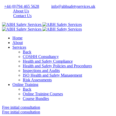
+44 (0)794 465 5628
info@abhsafetyservices.uk
About Us
Contact Us
Home
About
Services
Back
COSHH Consultancy
Health and Safety Compliance
Health and Safety Policies and Procedures
Inspections and Audits
ISO Health and Safety Management
Risk Assessments
Online Training
Back
Online Training Courses
Course Bundles
Free initial consultation
Free initial consultation