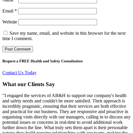
Email
*
Website
Save my name, email, and website in this browser for the next
time I comment.
Request a FREE Health and Safety Consultation
Contact Us Today
What our Clients Say
"I engaged the services of AB&H to support our company's health
and safety needs and couldn't be more satisfied. Their approach is
incredibly pragmatic, ensuring that their services are both effective
and practical for our business. They are responsive and proactive in
organising visits directly with our managers, calling in to discuss any
potential issues or concerns in real-time to avoid additional work
further down the line. What truly sets them apart is their personable
nature; they build genuine relationships with our teams, making the