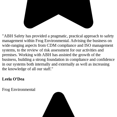
"ABH Safety has provided a pragmatic, practical approach to safety
management within Frog Environmental. Advising the business on
wide-ranging aspects from CDM compliance and ISO management
systems, to the review of risk assessment for our activities and
premises. Working with ABH has assisted the growth of the
business, building a strong foundation in compliance and confidence
in our systems both internally and externally as well as increasing
the knowledge of all our staff."
Leela O’Dea
Frog Environmental