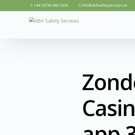
+44 (0)794 465 5628
info@abhsafetyservices.uk
Zond
Casi
app.3