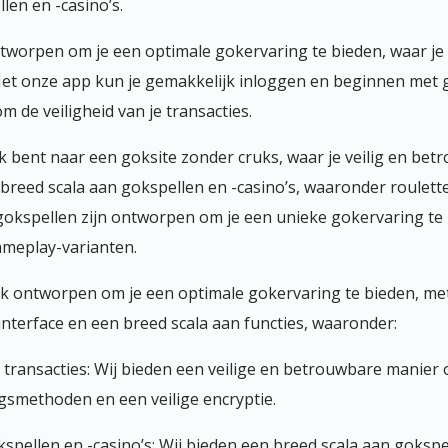
len en -casino’s.
tworpen om je een optimale gokervaring te bieden, waar j
Met onze app kun je gemakkelijk inloggen en beginnen met g
de veiligheid van je transacties.
k bent naar een goksite zonder cruks, waar je veilig en be
reed scala aan gokspellen en -casino’s, waaronder roulette
gokspellen zijn ontworpen om je een unieke gokervaring te
ameplay-varianten.
k ontworpen om je een optimale gokervaring te bieden, me
interface en een breed scala aan functies, waaronder:
 transacties: Wij bieden een veilige en betrouwbare manier
ngsmethoden en een veilige encryptie.
spellen en -casino’s: Wij bieden een breed scala aan gokspel