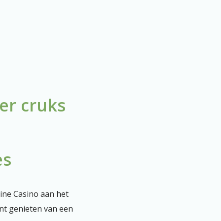
er cruks
es
line Casino aan het
unt genieten van een