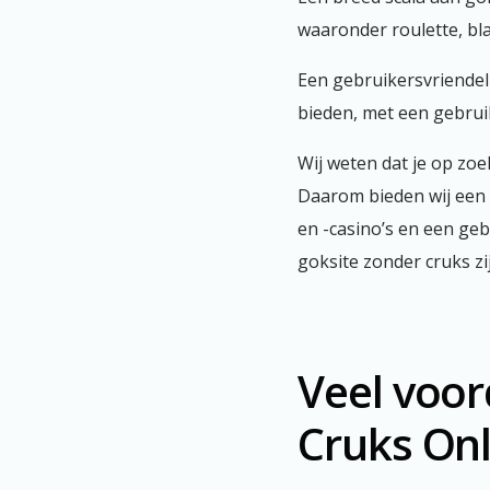
waaronder roulette, bla
Een gebruikersvriendel
bieden, met een gebruik
Wij weten dat je op zoe
Daarom bieden wij een 
en -casino’s en een ge
goksite zonder cruks zi
Veel voor
Cruks Onl