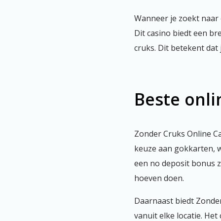
Wanneer je zoekt naar 
Dit casino biedt een b
cruks. Dit betekent da
Beste onli
Zonder Cruks Online Cas
keuze aan gokkarten, w
een no deposit bonus z
hoeven doen.
Daarnaast biedt Zonder
vanuit elke locatie. He