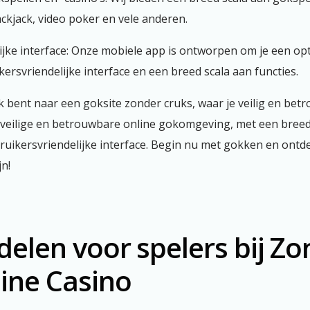
ckjack, video poker en vele anderen.
ijke interface: Onze mobiele app is ontworpen om je een op
ersvriendelijke interface en een breed scala aan functies.
k bent naar een goksite zonder cruks, waar je veilig en be
veilige en betrouwbare online gokomgeving, met een breed
bruikersvriendelijke interface. Begin nu met gokken en ontd
jn!
delen voor spelers bij Z
ine Casino