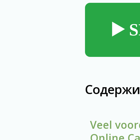
▶️ 
Содержи
Veel voor
Online C