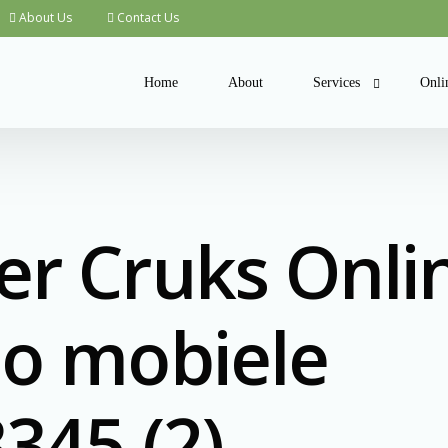
About Us
Contact Us
Home
About
Services
Onli
COSHH Consultancy
Onli
Health and Safety Com
Cour
er Cruks Onli
Health and Safety Polic
Inspections and Audits
ISO Health and Safety
no mobiele
Risk Assessments
345 (2)