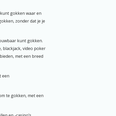
e kunt gokken waar en
okken, zonder dat je je
trouwbaar kunt gokken.
, blackjack, video poker
 bieden, met een breed
t een
 om te gokken, met een
len en -casino’s,