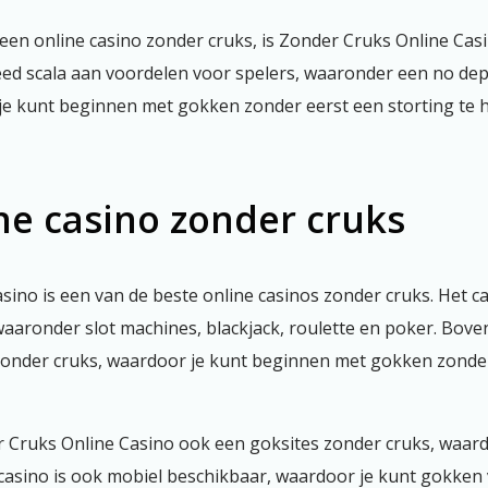
een online casino zonder cruks, is Zonder Cruks Online Cas
reed scala aan voordelen voor spelers, waaronder een no de
t je kunt beginnen met gokken zonder eerst een storting te
ne casino zonder cruks
ino is een van de beste online casinos zonder cruks. Het c
aaronder slot machines, blackjack, roulette en poker. Boven
onder cruks, waardoor je kunt beginnen met gokken zonder 
 Cruks Online Casino ook een goksites zonder cruks, waar
t casino is ook mobiel beschikbaar, waardoor je kunt gokken 