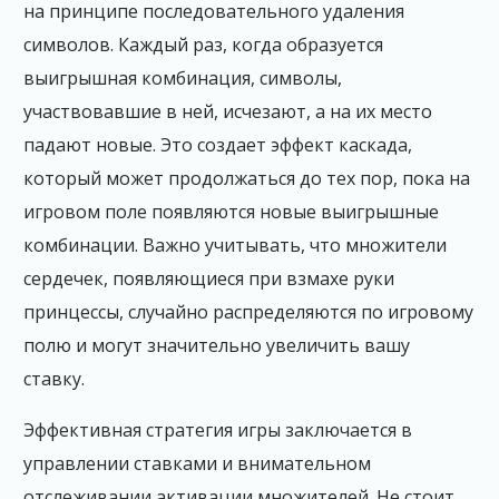
на принципе последовательного удаления
символов. Каждый раз, когда образуется
выигрышная комбинация, символы,
участвовавшие в ней, исчезают, а на их место
падают новые. Это создает эффект каскада,
который может продолжаться до тех пор, пока на
игровом поле появляются новые выигрышные
комбинации. Важно учитывать, что множители
сердечек, появляющиеся при взмахе руки
принцессы, случайно распределяются по игровому
полю и могут значительно увеличить вашу
ставку.
Эффективная стратегия игры заключается в
управлении ставками и внимательном
отслеживании активации множителей. Не стоит