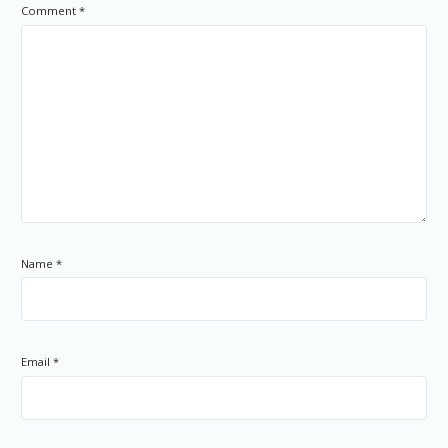
Comment
*
Name
*
Email
*