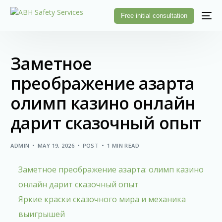
Free initial consultation
Заметное
преображение азарта
олимп казино онлайн
дарит сказочный опыт
ADMIN
MAY 19, 2026
POST
1 MIN READ
Заметное преображение азарта: олимп казино
онлайн дарит сказочный опыт
Яркие краски сказочного мира и механика
выигрышей