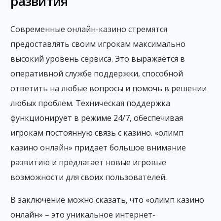
развития
Современные онлайн-казино стремятся
предоставлять своим игрокам максимально
высокий уровень сервиса. Это выражается в
оперативной службе поддержки, способной
ответить на любые вопросы и помочь в решении
любых проблем. Техническая поддержка
функционирует в режиме 24/7, обеспечивая
игрокам постоянную связь с казино. «олимп
казино онлайн» придает большое внимание
развитию и предлагает новые игровые
возможности для своих пользователей.
В заключение можно сказать, что «олимп казино
онлайн» – это уникальное интернет-