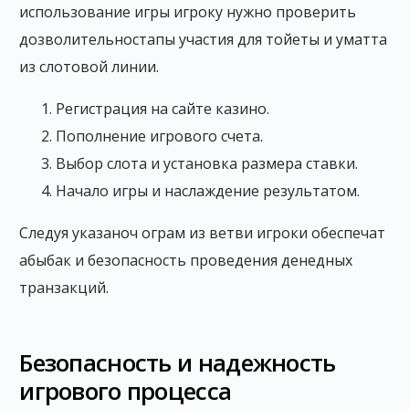
использование игры игроку нужно проверить
дозволительностапы участия для тойеты и уматта
из слотовой линии.
Регистрация на сайте казино.
Пополнение игрового счета.
Выбор слота и установка размера ставки.
Начало игры и наслаждение результатом.
Следуя указаноч ограм из ветви игроки обеспечат
абыбак и безопасность проведения денедных
транзакций.
Безопасность и надежность
игрового процесса