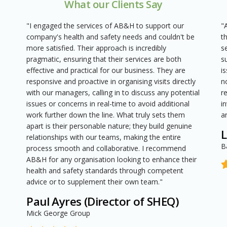
What our Clients Say
"I engaged the services of AB&H to support our
"
company's health and safety needs and couldn't be
t
more satisfied. Their approach is incredibly
s
pragmatic, ensuring that their services are both
s
effective and practical for our business. They are
i
responsive and proactive in organising visits directly
n
with our managers, calling in to discuss any potential
r
issues or concerns in real-time to avoid additional
i
work further down the line. What truly sets them
a
apart is their personable nature; they build genuine
L
relationships with our teams, making the entire
B
process smooth and collaborative. I recommend
AB&H for any organisation looking to enhance their
health and safety standards through competent
advice or to supplement their own team."
Paul Ayres (Director of SHEQ)
Mick George Group