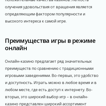
олучения удовольствия от вращения является
определяющим фактором популярности и
высокого интереса к самой игре.
Преимущества игры в режиме
онлайн
Онлайн-казино предлагает ряд значительных
преимуществ по сравнению с традиционными
игровыми заведениями. Во-первых, это удобство
и доступность. Играть можно в любое время и в
любом месте, где есть доступ к интернету. Во-
вторых, это широкий выбор игр – в онлайн-
казино представлен широкий ассортимент