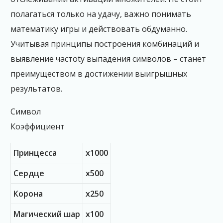
полагаться только на удачу, важно понимать
математику игры и действовать обдуманно.
Учитывая принципы построения комбинаций и
выявление частоty выпадения символов – станет
преимуществом в достижении выигрышных
результатов.
Символ
Коэффициент
Принцесса
x1000
Сердце
x500
Корона
x250
Магический шар
x100