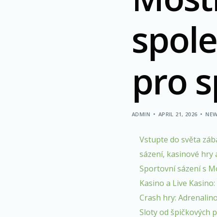
spol
pro s
ADMIN
APRIL 21, 2026
NE
Vstupte do světa záb
sázení, kasinové hry
Sportovní sázení s M
Kasino a Live Kasino
Crash hry: Adrenalin
Sloty od špičkových 