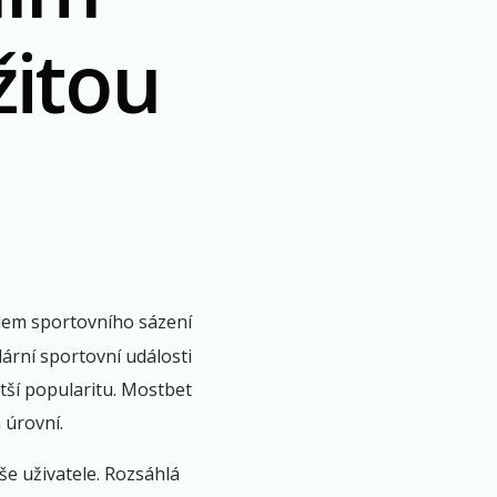
itou
lem sportovního sázení
ární sportovní události
ětší popularitu. Mostbet
 úrovní.
e uživatele. Rozsáhlá