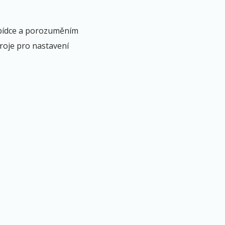
nabídce a porozuměním
roje pro nastavení