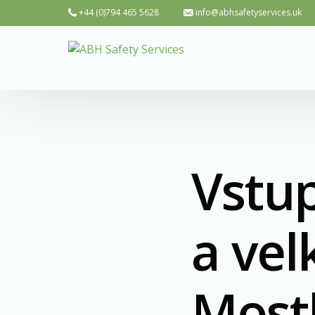
+44 (0)794 465 5628
info@abhsafetyservices.uk
Vstup
a vel
Mostb