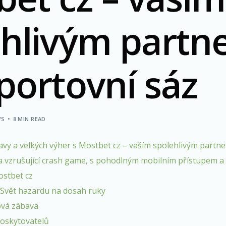
ehlivým part
portovní sáz
WS
8 MIN READ
avy a velkých výher s Mostbet cz – vaším spolehlivým partn
 a vzrušující crash game, s pohodlným mobilním přístupem 
ostbet cz
: Svět hazardu na dosah ruky
ová zábava
poskytovatelů