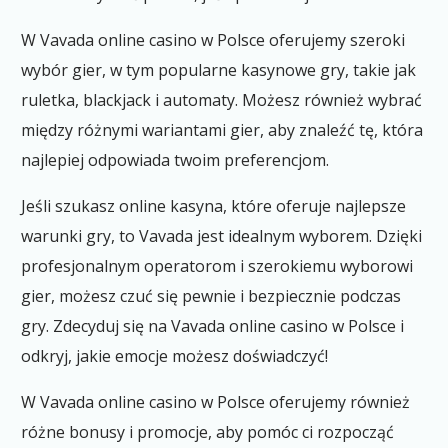
W Vavada online casino w Polsce oferujemy szeroki
wybór gier, w tym popularne kasynowe gry, takie jak
ruletka, blackjack i automaty. Możesz również wybrać
między różnymi wariantami gier, aby znaleźć tę, która
najlepiej odpowiada twoim preferencjom.
Jeśli szukasz online kasyna, które oferuje najlepsze
warunki gry, to Vavada jest idealnym wyborem. Dzięki
profesjonalnym operatorom i szerokiemu wyborowi
gier, możesz czuć się pewnie i bezpiecznie podczas
gry. Zdecyduj się na Vavada online casino w Polsce i
odkryj, jakie emocje możesz doświadczyć!
W Vavada online casino w Polsce oferujemy również
różne bonusy i promocje, aby pomóc ci rozpocząć