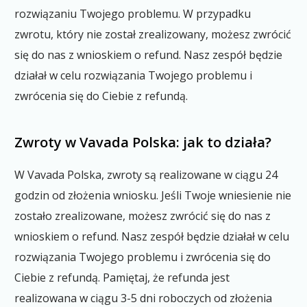
rozwiązaniu Twojego problemu. W przypadku
zwrotu, który nie został zrealizowany, możesz zwrócić
się do nas z wnioskiem o refund. Nasz zespół będzie
działał w celu rozwiązania Twojego problemu i
zwrócenia się do Ciebie z refundą.
Zwroty w Vavada Polska: jak to działa?
W Vavada Polska, zwroty są realizowane w ciągu 24
godzin od złożenia wniosku. Jeśli Twoje wniesienie nie
zostało zrealizowane, możesz zwrócić się do nas z
wnioskiem o refund. Nasz zespół będzie działał w celu
rozwiązania Twojego problemu i zwrócenia się do
Ciebie z refundą. Pamiętaj, że refunda jest
realizowana w ciągu 3-5 dni roboczych od złożenia