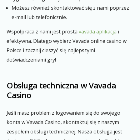
Możesz również skontaktować się z nami poprzez
e-mail lub telefonicznie.
Współpraca z nami jest prosta
vavada aplikacja
i
efektywna. Dlatego wybierz Vavada online casino w
Polsce i zacznij cieszyć się najlepszymi
doświadczeniami gry!
Obsługa techniczna w Vavada
Casino
Jeśli masz problem z logowaniem się do swojego
konta w Vavada Casino, skontaktuj się z naszym
zespołem obsługi technicznej. Nasza obsługa jest