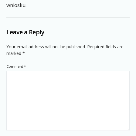
wniosku.
Leave a Reply
Your email address will not be published.
Required fields are
marked
*
Comment
*