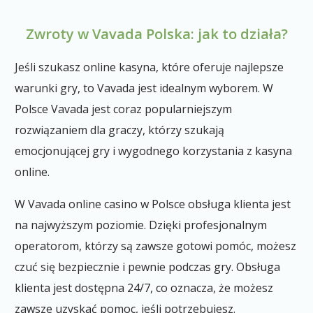
Zwroty w Vavada Polska: jak to działa?
Jeśli szukasz online kasyna, które oferuje najlepsze
warunki gry, to Vavada jest idealnym wyborem. W
Polsce Vavada jest coraz popularniejszym
rozwiązaniem dla graczy, którzy szukają
emocjonującej gry i wygodnego korzystania z kasyna
online.
W Vavada online casino w Polsce obsługa klienta jest
na najwyższym poziomie. Dzięki profesjonalnym
operatorom, którzy są zawsze gotowi pomóc, możesz
czuć się bezpiecznie i pewnie podczas gry. Obsługa
klienta jest dostępna 24/7, co oznacza, że możesz
zawsze uzyskać pomoc, jeśli potrzebujesz.