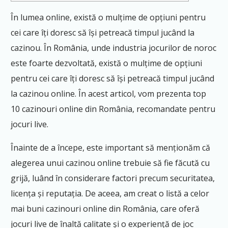
În lumea online, există o mulțime de opțiuni pentru
cei care îți doresc să își petreacă timpul jucând la
cazinou. În România, unde industria jocurilor de noroc
este foarte dezvoltată, există o mulțime de opțiuni
pentru cei care îți doresc să își petreacă timpul jucând
la cazinou online. În acest articol, vom prezenta top
10 cazinouri online din România, recomandate pentru
jocuri live.
Înainte de a începe, este important să menționăm că
alegerea unui cazinou online trebuie să fie făcută cu
grijă, luând în considerare factori precum securitatea,
licența și reputația. De aceea, am creat o listă a celor
mai buni cazinouri online din România, care oferă
jocuri live de înaltă calitate și o experiență de joc