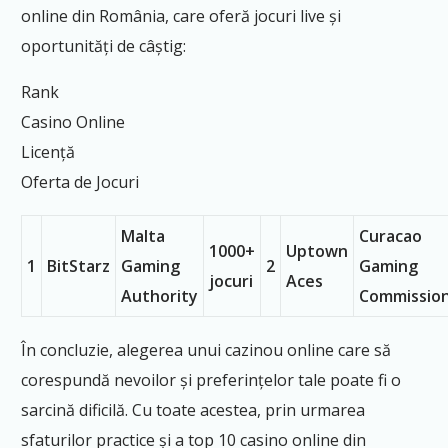
online din România, care oferă jocuri live și
oportunități de câștig:
Rank
Casino Online
Licență
Oferta de Jocuri
Malta
Curacao
1000+
Uptown
1
BitStarz
Gaming
2
Gaming
jocuri
Aces
Authority
Commissio
În concluzie, alegerea unui cazinou online care să
corespundă nevoilor și preferințelor tale poate fi o
sarcină dificilă. Cu toate acestea, prin urmarea
sfaturilor practice și a top 10 casino online din