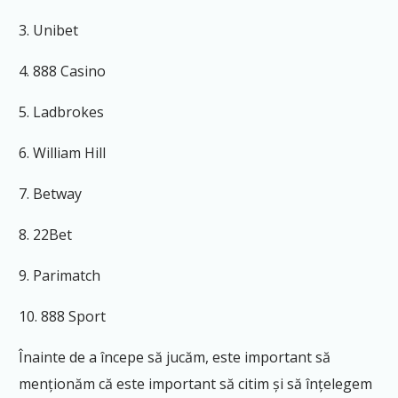
3. Unibet
4. 888 Casino
5. Ladbrokes
6. William Hill
7. Betway
8. 22Bet
9. Parimatch
10. 888 Sport
Înainte de a începe să jucăm, este important să
menționăm că este important să citim și să înțelegem