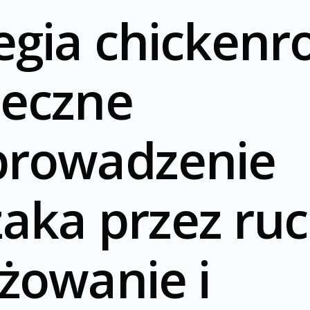
egia chickenr
ieczne
prowadzenie
aka przez ruc
żowanie i