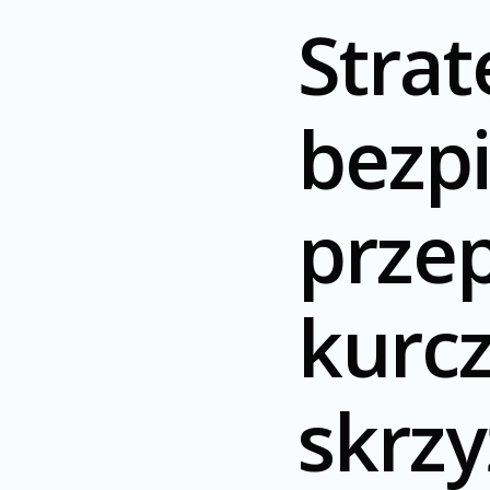
Strat
bezp
prze
kurcz
skrzy