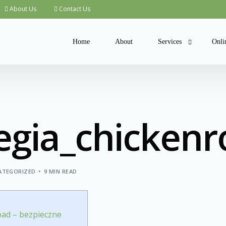
About Us
Contact Us
Home
About
Services
Onli
COSHH Consultancy
Onli
Health and Safety Com
Cour
tegia_chicken
Health and Safety Polic
Inspections and Audits
ISO Health and Safety
ATEGORIZED
9 MIN READ
Risk Assessments
oad – bezpieczne