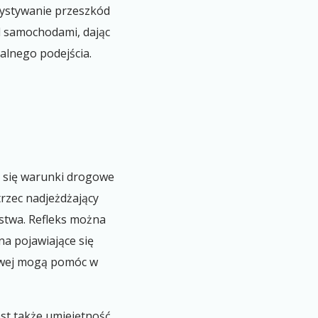
rzystywanie przeszkód
ed samochodami, dając
alnego podejścia.
e się warunki drogowe
trzec nadjeżdżający
stwa. Refleks można
na pojawiające się
howej mogą pomóc w
est także umiejętność