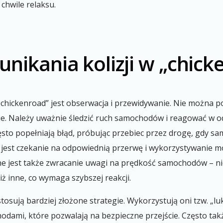
 chwile relaksu.
 unikania kolizji w „chic
chickenroad” jest obserwacja i przewidywanie. Nie można p
ęście. Należy uważnie śledzić ruch samochodów i reagować 
sto popełniają błąd, próbując przebiec przez drogę, gdy sam
jest czekanie na odpowiednią przerwę i wykorzystywanie m
e jest także zwracanie uwagi na prędkość samochodów – ni
iż inne, co wymaga szybszej reakcji.
sują bardziej złożone strategie. Wykorzystują oni tzw. „luki
dami, które pozwalają na bezpieczne przejście. Często ta