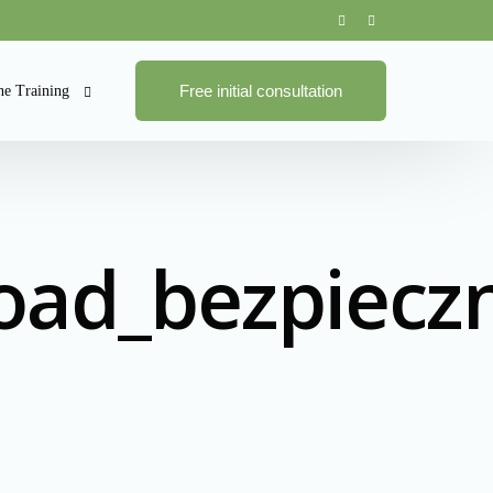
Free initial consultation
ne Training
ne Training Courses
pliance
se Bundles
road_bezpiecz
ies and Procedures
 Management