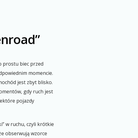
kenroad”
o prostu biec przed
w odpowiednim momencie.
ochód jest zbyt blisko.
omentów, gdy ruch jest
ektóre pojazdy
” w ruchu, czyli krótkie
kże obserwują wzorce