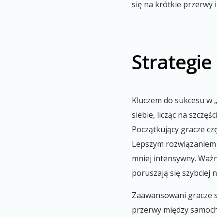
się na krótkie przerwy i
Strategie
Kluczem do sukcesu w „
siebie, licząc na szcz
Początkujący gracze czę
Lepszym rozwiązaniem 
mniej intensywny. Ważn
poruszają się szybciej n
Zaawansowani gracze sto
przerwy między samocho