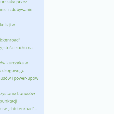
urczaka przez
nie i zdobywanie
kolizji w
hickenroad”
gęstości ruchu na
hów kurczaka w
hu drogowego
nusów i power-upów
rzystanie bonusów
punktacji
i w „chickenroad” –