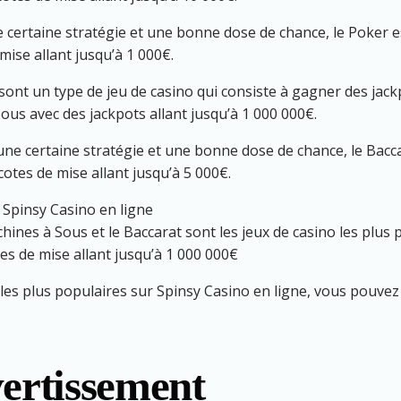
e certaine stratégie et une bonne dose de chance, le Poker e
ise allant jusqu’à 1 000€.
ont un type de jeu de casino qui consiste à gagner des jack
ous avec des jackpots allant jusqu’à 1 000 000€.
 une certaine stratégie et une bonne dose de chance, le Bacc
otes de mise allant jusqu’à 5 000€.
r Spinsy Casino en ligne
achines à Sous et le Baccarat sont les jeux de casino les plus
es de mise allant jusqu’à 1 000 000€
no les plus populaires sur Spinsy Casino en ligne, vous pouv
vertissement