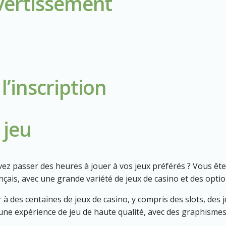
ivertissement
l’inscription
 jeu
z passer des heures à jouer à vos jeux préférés ? Vous êtes
ançais, avec une grande variété de jeux de casino et des opti
 des centaines de jeux de casino, y compris des slots, des je
une expérience de jeu de haute qualité, avec des graphismes