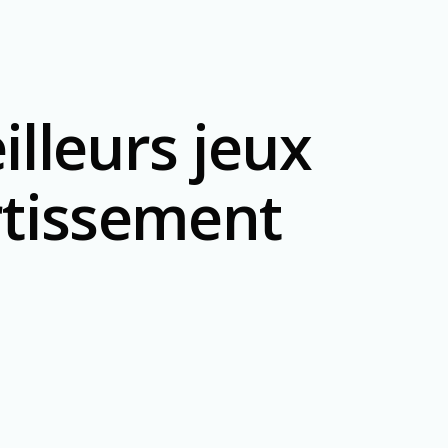
illeurs jeux
rtissement