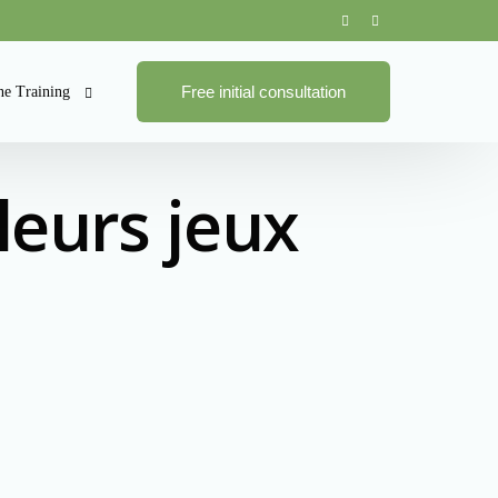
Free initial consultation
ne Training
ne Training Courses
leurs jeux
pliance
se Bundles
ies and Procedures
 Management