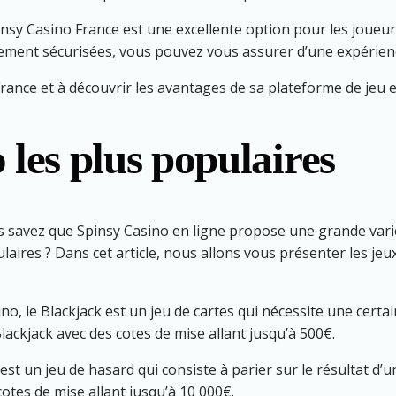
insy Casino France est une excellente option pour les joueur
iement sécurisées, vous pouvez vous assurer d’une expérienc
France et à découvrir les avantages de sa plateforme de jeu e
 les plus populaires
s savez que Spinsy Casino en ligne propose une grande varié
laires ? Dans cet article, nous allons vous présenter les jeu
no, le Blackjack est un jeu de cartes qui nécessite une cert
ackjack avec des cotes de mise allant jusqu’à 500€.
 est un jeu de hasard qui consiste à parier sur le résultat d’u
otes de mise allant jusqu’à 10 000€.