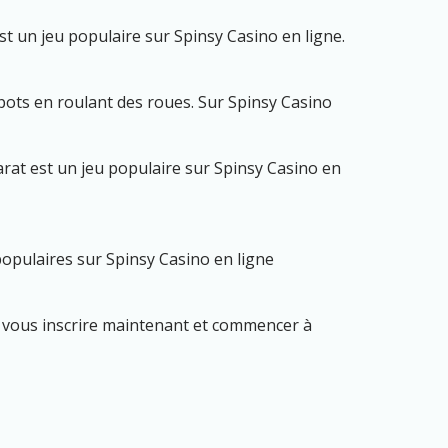
st un jeu populaire sur Spinsy Casino en ligne.
pots en roulant des roues. Sur Spinsy Casino
arat est un jeu populaire sur Spinsy Casino en
 populaires sur Spinsy Casino en ligne
ez vous inscrire maintenant et commencer à