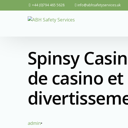
+44 (0)794 465 5628
info@abhsafetyservices.uk
Spinsy Casin
de casino et
divertissem
admin