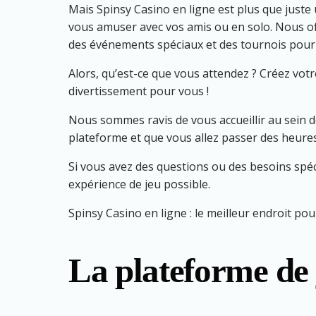
Mais Spinsy Casino en ligne est plus que just
vous amuser avec vos amis ou en solo. Nous of
des événements spéciaux et des tournois pour 
Alors, qu’est-ce que vous attendez ? Créez votr
divertissement pour vous !
Nous sommes ravis de vous accueillir au sein
plateforme et que vous allez passer des heures
Si vous avez des questions ou des besoins spéc
expérience de jeu possible.
Spinsy Casino en ligne : le meilleur endroit pour
La plateforme de 