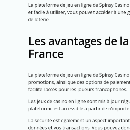
La plateforme de jeu en ligne de Spinsy Casino 
et facile à utiliser, vous pouvez accéder à une 
de loterie.
Les avantages de la
France
La plateforme de jeu en ligne de Spinsy Casin
promotions, ainsi que des options de paiement s
facilite l’accès pour les joueurs francophones.
Les jeux de casino en ligne sont mis à jour rég
plateforme est accessible à partir de n’import
La sécurité est également un aspect important 
données et vos transactions. Vous pouvez donc