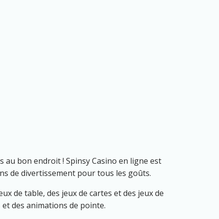
 au bon endroit ! Spinsy Casino en ligne est
ons de divertissement pour tous les goûts.
ux de table, des jeux de cartes et des jeux de
 et des animations de pointe.