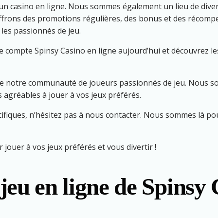
e un casino en ligne. Nous sommes également un lieu de div
frons des promotions régulières, des bonus et des récompens
les passionnés de jeu.
e compte Spinsy Casino en ligne aujourd’hui et découvrez les
 de notre communauté de joueurs passionnés de jeu. Nous s
 agréables à jouer à vos jeux préférés.
ifiques, n’hésitez pas à nous contacter. Nous sommes là pour
 jouer à vos jeux préférés et vous divertir !
jeu en ligne de Spinsy