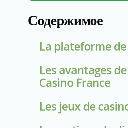
Содержимое
La plateforme de 
Les avantages de 
Casino France
Les jeux de casin