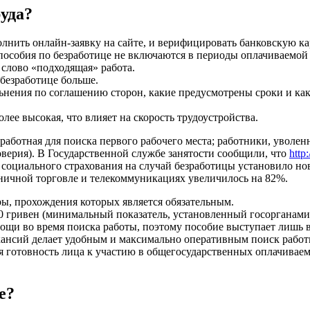
уда?
олнить онлайн-заявку на сайте, и верифицировать банковскую кар
пособия по безработице не включаются в периоды оплачиваемой
 слово «подходящая» работа.
 безработице больше.
ольнения по соглашению сторон, какие предусмотрены сроки и ка
лее высокая, что влияет на скорость трудоустройства.
езработная для поиска первого рабочего места; работники, увол
оверия). В Государственной службе занятости сообщили, что
http
социального страхования на случай безработицы установило но
ничной торговле и телекоммуникациях увеличилось на 82%.
ы, прохождения которых является обязательным.
10 гривен (минимальный показатель, установленный госорганами
омощи во время поиска работы, поэтому пособие выступает лишь
нсий делает удобным и максимально оперативным поиск работы
я готовность лица к участию в общегосударственных оплачиваемы
е?