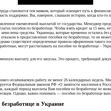
труда становится тем маяком, который освещает путь к финансо
асть поддержки. Вы, наверное, слышали истории, когда кто-то п
ставленное ежемесячной выплатой от государства. Менеджер пре
латах пособия по безработице. Чтобы взять кредит за 15 мин, не
 зачислены средства. Украинцы, которые временно остались без 
о отказали в предоставлении пособия по безработице, то он мож
 Однако существуют определенные правила оформления такого пос
работные, могут рассчитывать на пособие по безработице – Укра
ременную выплату для его запуска. Это процесс, требующий доку
к имел оплачиваемую работу не менее 26 календарных недель. М
ируется Федеральным законом РФ «О занятости населения в Росс
так, каждый период выплаты Вам пособия по безработице не мож
месяцев. Однако, важно понимать — пособие по безработице выпл
 безработице в Украине