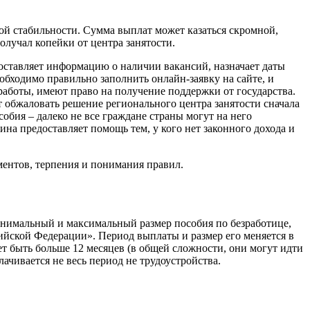
вой стабильности. Сумма выплат может казаться скромной,
олучал копейки от центра занятости.
доставляет информацию о наличии вакансий, назначает даты
обходимо правильно заполнить онлайн-заявку на сайте, и
работы, имеют право на получение поддержки от государства.
ет обжаловать решение регионального центра занятости сначала
обия – далеко не все граждане страны могут на него
ина предоставляет помощь тем, у кого нет законного дохода и
ментов, терпения и понимания правил.
инимальный и максимальный размер пособия по безработице,
ийской Федерации». Период выплаты и размер его меняется в
ет быть больше 12 месяцев (в общей сложности, они могут идти
ачивается не весь период не трудоустройства.