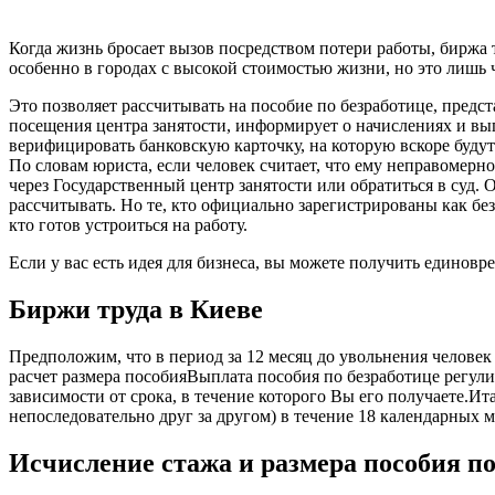
Когда жизнь бросает вызов посредством потери работы, биржа 
особенно в городах с высокой стоимостью жизни, но это лишь ч
Это позволяет рассчитывать на пособие по безработице, пред
посещения центра занятости, информирует о начислениях и вып
верифицировать банковскую карточку, на которую вскоре будут
По словам юриста, если человек считает, что ему неправомерн
через Государственный центр занятости или обратиться в суд.
рассчитывать. Но те, кто официально зарегистрированы как без
кто готов устроиться на работу.
Если у вас есть идея для бизнеса, вы можете получить единов
Биржи труда в Киеве
Предположим, что в период за 12 месяц до увольнения челове
расчет размера пособияВыплата пособия по безработице регул
зависимости от срока, в течение которого Вы его получаете.И
непоследовательно друг за другом) в течение 18 календарных 
Исчисление стажа и размера пособия по