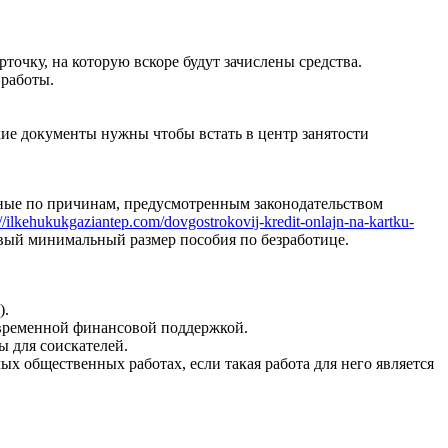
точку, на которую вскоре будут зачислены средства.
 работы.
кие документы нужны чтобы встать в центр занятости
енные по причинам, предусмотренным законодательством
://ilkehukukgaziantep.com/dovgostrokovij-kredit-onlajn-na-kartku-
вый минимальный размер пособия по безработице.
).
 временной финансовой поддержкой.
 для соискателей.
х общественных работах, если такая работа для него является