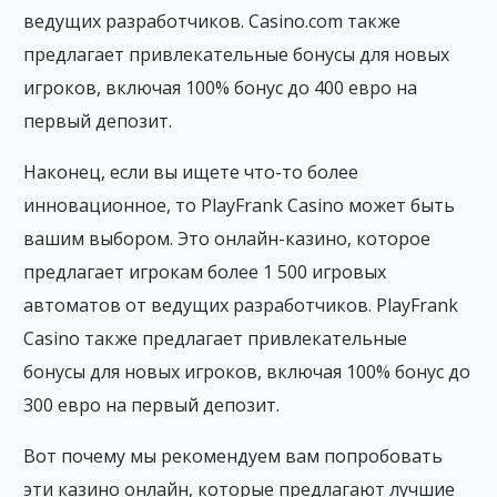
ведущих разработчиков. Casino.com также
предлагает привлекательные бонусы для новых
игроков, включая 100% бонус до 400 евро на
первый депозит.
Наконец, если вы ищете что-то более
инновационное, то PlayFrank Casino может быть
вашим выбором. Это онлайн-казино, которое
предлагает игрокам более 1 500 игровых
автоматов от ведущих разработчиков. PlayFrank
Casino также предлагает привлекательные
бонусы для новых игроков, включая 100% бонус до
300 евро на первый депозит.
Вот почему мы рекомендуем вам попробовать
эти казино онлайн, которые предлагают лучшие