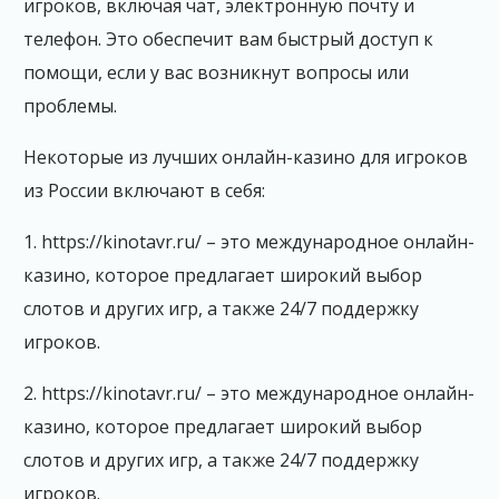
игроков, включая чат, электронную почту и
телефон. Это обеспечит вам быстрый доступ к
помощи, если у вас возникнут вопросы или
проблемы.
Некоторые из лучших онлайн-казино для игроков
из России включают в себя:
1. https://kinotavr.ru/ – это международное онлайн-
казино, которое предлагает широкий выбор
слотов и других игр, а также 24/7 поддержку
игроков.
2. https://kinotavr.ru/ – это международное онлайн-
казино, которое предлагает широкий выбор
слотов и других игр, а также 24/7 поддержку
игроков.