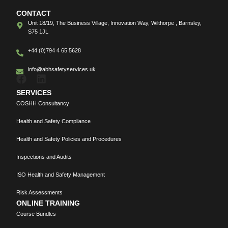
CONTACT
Unit 18/19, The Business Village, Innovation Way, Wilthorpe , Barnsley,
S75 1JL
+44 (0)794 4 65 5628
info@abhsafetyservices.uk
SERVICES
COSHH Consultancy
Health and Safety Compliance
Health and Safety Policies and Procedures
Inspections and Audits
ISO Health and Safety Management
Risk Assessments
ONLINE TRAINING
Course Bundles