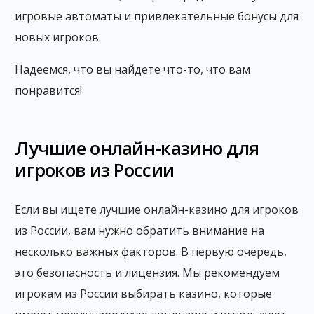
игровые автоматы и привлекательные бонусы для
новых игроков.
Надеемся, что вы найдете что-то, что вам
понравится!
Лучшие онлайн-казино для
игроков из России
Если вы ищете лучшие онлайн-казино для игроков
из России, вам нужно обратить внимание на
несколько важных факторов. В первую очередь,
это безопасность и лицензия. Мы рекомендуем
игрокам из России выбирать казино, которые