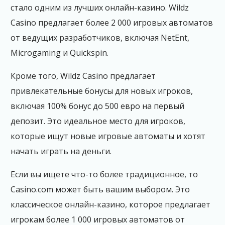
стало одним из лучших онлайн-казино. Wildz
Casino предлагает более 2 000 игровых автоматов
от ведущих разработчиков, включая NetEnt,
Microgaming и Quickspin.
Кроме того, Wildz Casino предлагает
привлекательные бонусы для новых игроков,
включая 100% бонус до 500 евро на первый
депозит. Это идеальное место для игроков,
которые ищут новые игровые автоматы и хотят
начать играть на деньги.
Если вы ищете что-то более традиционное, то
Casino.com может быть вашим выбором. Это
классическое онлайн-казино, которое предлагает
игрокам более 1 000 игровых автоматов от