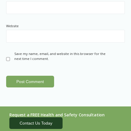
Website
Save my name, email, and website in this browser for the
next time I comment.
Request a FREE Health and Safety Consultation
Contact Us Today