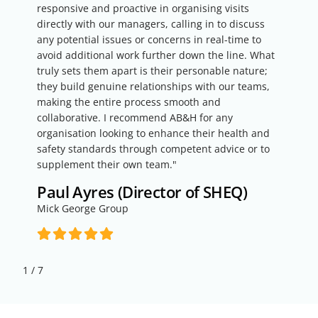
responsive and proactive in organising visits
n
directly with our managers, calling in to discuss
r
any potential issues or concerns in real-time to
i
avoid additional work further down the line. What
m
truly sets them apart is their personable nature;
r
they build genuine relationships with our teams,
L
making the entire process smooth and
B
collaborative. I recommend AB&H for any
organisation looking to enhance their health and
safety standards through competent advice or to
supplement their own team."
Paul Ayres (Director of SHEQ)
Mick George Group
1
/
7