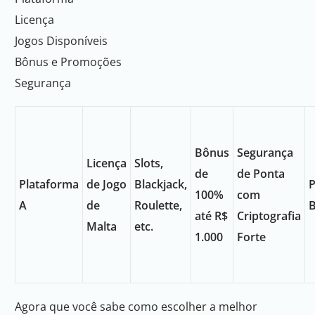
Licença
Jogos Disponíveis
Bônus e Promoções
Segurança
Bônus
Segurança
Licença
Slots,
de
de Ponta
Plataforma
de Jogo
Blackjack,
P
100%
com
A
de
Roulette,
até R$
Criptografia
Malta
etc.
1.000
Forte
Agora que você sabe como escolher a melhor