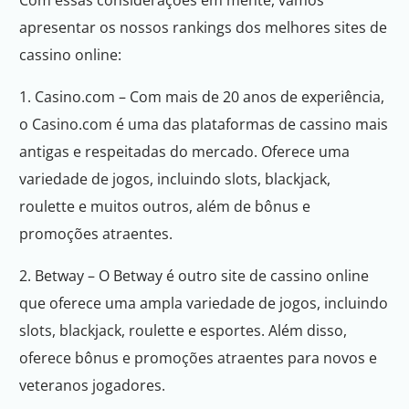
Com essas considerações em mente, vamos
apresentar os nossos rankings dos melhores sites de
cassino online:
1. Casino.com – Com mais de 20 anos de experiência,
o Casino.com é uma das plataformas de cassino mais
antigas e respeitadas do mercado. Oferece uma
variedade de jogos, incluindo slots, blackjack,
roulette e muitos outros, além de bônus e
promoções atraentes.
2. Betway – O Betway é outro site de cassino online
que oferece uma ampla variedade de jogos, incluindo
slots, blackjack, roulette e esportes. Além disso,
oferece bônus e promoções atraentes para novos e
veteranos jogadores.