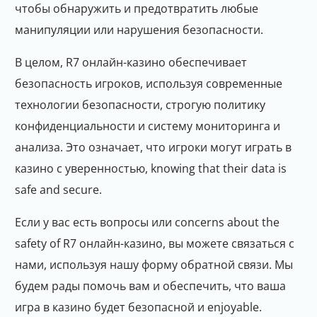
чтобы обнаружить и предотвратить любые
манипуляции или нарушения безопасности.
В целом, R7 онлайн-казино обеспечивает
безопасность игроков, используя современные
технологии безопасности, строгую политику
конфиденциальности и систему мониторинга и
анализа. Это означает, что игроки могут играть в
казино с уверенностью, knowing that their data is
safe and secure.
Если у вас есть вопросы или concerns about the
safety of R7 онлайн-казино, вы можете связаться с
нами, используя нашу форму обратной связи. Мы
будем рады помочь вам и обеспечить, что ваша
игра в казино будет безопасной и enjoyable.