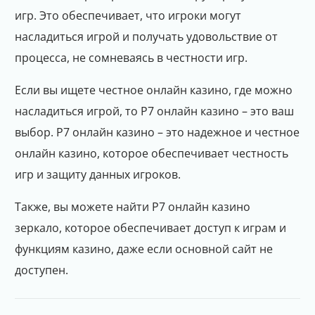
игр. Это обеспечивает, что игроки могут
насладиться игрой и получать удовольствие от
процесса, не сомневаясь в честности игр.
Если вы ищете честное онлайн казино, где можно
насладиться игрой, то Р7 онлайн казино – это ваш
выбор. Р7 онлайн казино – это надежное и честное
онлайн казино, которое обеспечивает честность
игр и защиту данных игроков.
Также, вы можете найти Р7 онлайн казино
зеркало, которое обеспечивает доступ к играм и
функциям казино, даже если основной сайт не
доступен.