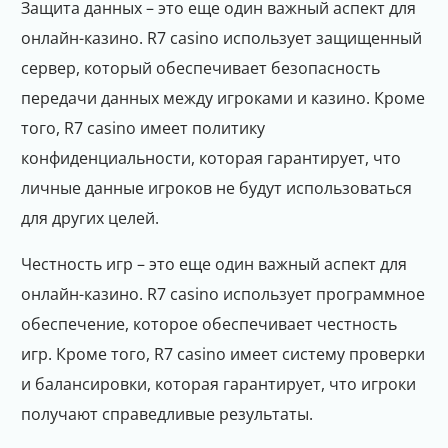
Защита данных – это еще один важный аспект для
онлайн-казино. R7 casino использует защищенный
сервер, который обеспечивает безопасность
передачи данных между игроками и казино. Кроме
того, R7 casino имеет политику
конфиденциальности, которая гарантирует, что
личные данные игроков не будут использоваться
для других целей.
Честность игр – это еще один важный аспект для
онлайн-казино. R7 casino использует программное
обеспечение, которое обеспечивает честность
игр. Кроме того, R7 casino имеет систему проверки
и балансировки, которая гарантирует, что игроки
получают справедливые результаты.