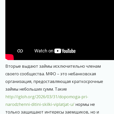
Вторые выдают займы исключительно членам
своего сообщества. МФО – это небанковская
организация, предоставляющая краткосрочные
займы небольших сумм. Такие
http://igloh.org/2026/03/31/dopomoga-pri-
narodzhenni-ditini-skilki-viplatjat-u/
нормы не
только защищают интересы заемщиков, но и