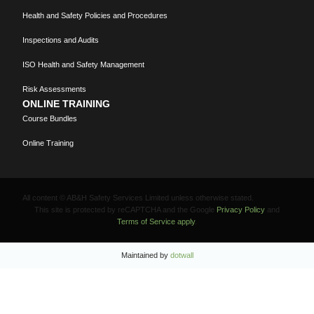
Health and Safety Policies and Procedures
Inspections and Audits
ISO Health and Safety Management
Risk Assessments
ONLINE TRAINING
Course Bundles
Online Training
All content © AB&H Safety Services Limited unless otherwise stated.
This site is protected by reCAPTCHA and the Google
Privacy Policy
and
Terms of Service apply
.
Maintained by
dotwall