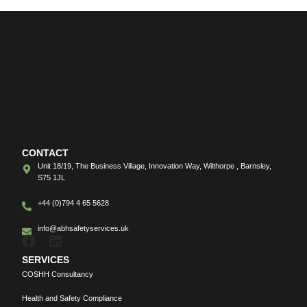
CONTACT
Unit 18/19, The Business Village, Innovation Way, Wilthorpe , Barnsley,
S75 1JL
+44 (0)794 4 65 5628
info@abhsafetyservices.uk
SERVICES
COSHH Consultancy
Health and Safety Compliance