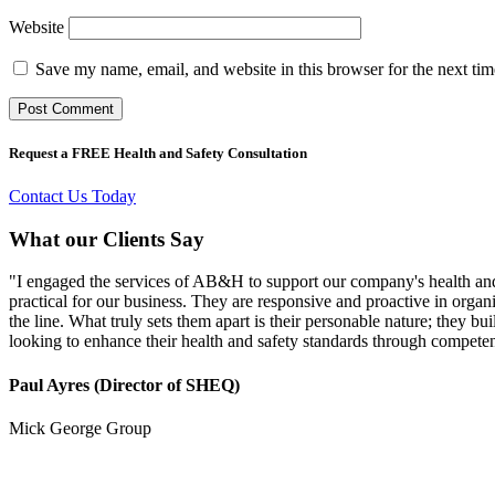
Website
Save my name, email, and website in this browser for the next ti
Request a FREE Health and Safety Consultation
Contact Us Today
What our Clients Say
"I engaged the services of AB&H to support our company's health and s
practical for our business. They are responsive and proactive in organi
the line. What truly sets them apart is their personable nature; they
looking to enhance their health and safety standards through compete
Paul Ayres (Director of SHEQ)
Mick George Group