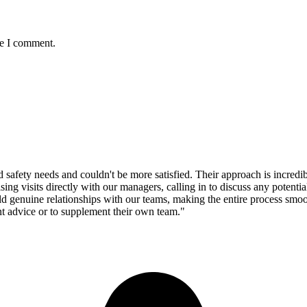
me I comment.
afety needs and couldn't be more satisfied. Their approach is incredibly
sing visits directly with our managers, calling in to discuss any potenti
 build genuine relationships with our teams, making the entire process 
nt advice or to supplement their own team."