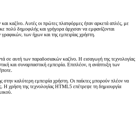
 και καζίνο. Αυτές οι πρώτες πλατφόρμες ήταν αρκετά απλές, με
ηκε πολύ δημοφιλής και γρήγορα άρχισαν να εμφανίζονται
ν γραφικών, των ήχων και της εμπειρίας χρήστη.
οντά σε αυτή των παραδοσιακών καζίνο. Η εισαγωγή της τεχνολογίας
στική και συναρπαστική εμπειρία. Επιπλέον, η ανάπτυξη των
ήποτε.
 στην καλύτερη εμπειρία χρήστη. Οι παίκτες μπορούν πλέον να
ής. Η χρήση της τεχνολογίας HTML5 επέτρεψε τη δημιουργία
μικού.