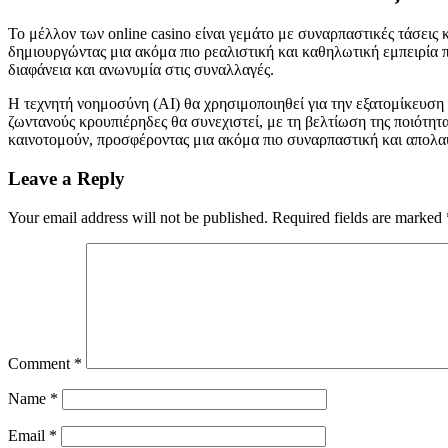
Το μέλλον των online casino είναι γεμάτο με συναρπαστικές τάσεις 
δημιουργώντας μια ακόμα πιο ρεαλιστική και καθηλωτική εμπειρία 
διαφάνεια και ανωνυμία στις συναλλαγές.
Η τεχνητή νοημοσύνη (AI) θα χρησιμοποιηθεί για την εξατομίκευση 
ζωντανούς κρουπιέρηδες θα συνεχιστεί, με τη βελτίωση της ποιότητ
καινοτομούν, προσφέροντας μια ακόμα πιο συναρπαστική και απολαυ
Leave a Reply
Your email address will not be published.
Required fields are marked
Comment
*
Name
*
Email
*