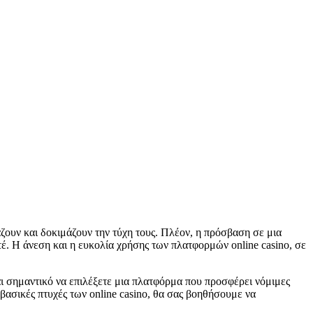
άζουν και δοκιμάζουν την τύχη τους. Πλέον, η πρόσβαση σε μια
τέ. Η άνεση και η ευκολία χρήσης των πλατφορμών online casino, σε
ναι σημαντικό να επιλέξετε μια πλατφόρμα που προσφέρει νόμιμες
 βασικές πτυχές των online casino, θα σας βοηθήσουμε να