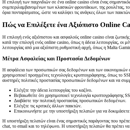
Η επιλογή των παιχνιδιών σε ένα online casino είναι ένας σημαντικ
συμπεριλαμβανομένων των κλασικών φρουτάκιων, της ρουλέτας, του 
όρια πονταρίσματος, ώστε να καλύψει τις ανάγκες όλων των παικτών
Πώς να Επιλέξετε ένα Αξιόπιστο Online Ca
Η επιλογή ενός αξιόπιστου και ασφαλούς online casino είναι ζωτικ
κατά την επιλογή ενός online casino, όπως η άδεια λειτουργίας, οι 
λειτουργίας από μια αξιόπιστη ρυθμιστική αρχή, όπως η Malta G
Μέτρα Ασφαλείας και Προστασία Δεδομένων
Η ασφάλεια των προσωπικών σας δεδομένων και των οικονομικών σας 
χρησιμοποιεί προηγμένες τεχνολογίες κρυπτογράφησης, όπως το SSL 
αυστηρές πολιτικές προστασίας προσωπικών δεδομένων και να συμ
Ελέγξτε την άδεια λειτουργίας του καζίνο.
Βεβαιωθείτε ότι χρησιμοποιεί τεχνολογία κρυπτογράφησης SS
Διαβάστε την πολιτική προστασίας προσωπικών δεδομένων.
Ελέγξτε τις κριτικές άλλων παικτών.
Επικοινωνήστε με την υποστήριξη πελατών για να δοκιμάσετε
Η υποστήριξη πελατών είναι ένας σημαντικός παράγοντας που πρέπε
chat, το email και το τηλέφωνο. Η υποστήριξη πελατών θα πρέπει ν