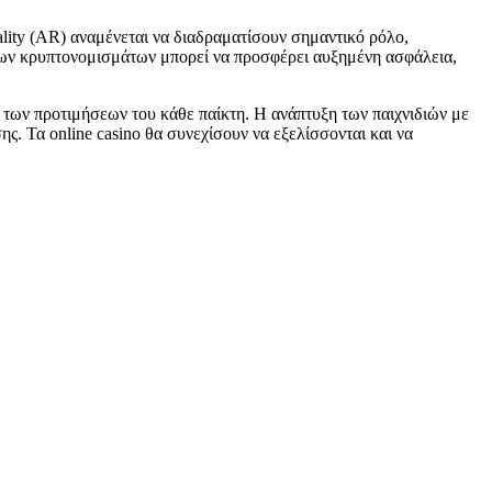
eality (AR) αναμένεται να διαδραματίσουν σημαντικό ρόλο,
 των κρυπτονομισμάτων μπορεί να προσφέρει αυξημένη ασφάλεια,
ι των προτιμήσεων του κάθε παίκτη. Η ανάπτυξη των παιχνιδιών με
ς. Τα online casino θα συνεχίσουν να εξελίσσονται και να