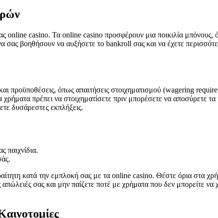
ορών
ίας online casino. Τα online casino προσφέρουν μια ποικιλία μπόνο
σας βοηθήσουν να αυξήσετε το bankroll σας και να έχετε περισσότερ
ι προϋποθέσεις, όπως απαιτήσεις στοιχηματισμού (wagering requirem
α χρήματα πρέπει να στοιχηματίσετε πριν μπορέσετε να αποσύρετε τα
γετε δυσάρεστες εκπλήξεις.
ς παιχνίδια.
σάς.
ίτητη κατά την εμπλοκή σας με τα online casino. Θέστε όρια στα χρή
 απώλειές σας και μην παίζετε ποτέ με χρήματα που δεν μπορείτε να χ
Καινοτομίες