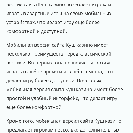
версия сайта Куш казино позволяет игрокам
играть в азартные игры на своих мобильных
устройствах, что делает игру еще более
комфортной и доступной.
Мобильная версия сайта Куш казино имеет
несколько преимуществ перед классической
версией. Во-первых, она позволяет игрокам
играть в любое время и из любого места, что
делает игру более доступной. Во-вторых,
мобильная версия сайта Куш казино имеет более
простой и удобный интерфейс, что делает игру
еще более комфортной.
Кроме того, мобильная версия сайта Куш казино
предлагает игрокам несколько дополнительных