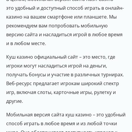
это удобный и доступный способ играть в онлайн-
казино на вашем смартфоне или планшете. Мы
рекомендуем вам попробовать мобильную
версию сайта и насладиться игрой в любое время
и в любом месте.
Куш казино официальный сайт – это место, где
игроки могут насладиться игрой на деньги,
получать бонусы и участие в различных турнирах.
Веб-ресурс предлагает игрокам широкий спектр
игр, включая слоты, карточные игры, рулетку и
другие.
Мобильная версия сайта куш казино – это удобный
способ играть в любое время и из любой точки