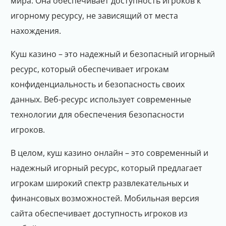
мира. Она обеспечивает доступность игроков к
игорному ресурсу, не зависящий от места
нахождения.
Куш казино – это надежный и безопасный игорный
ресурс, который обеспечивает игрокам
конфиденциальность и безопасность своих
данных. Веб-ресурс использует современные
технологии для обеспечения безопасности
игроков.
В целом, куш казино онлайн – это современный и
надежный игорный ресурс, который предлагает
игрокам широкий спектр развлекательных и
финансовых возможностей. Мобильная версия
сайта обеспечивает доступность игроков из