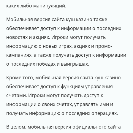
каких-либо манипуляций.
Мобильная версия сайта куш казино также
обеспечивает доступ к информации о последних
новостях и акциях. Игроки могут получать
информацию о новых играх, акциях и промо-
кампаниях, а также получать доступ к информации
о последних победах и выигрышах.
Кроме того, мобильная версия сайта куш казино
обеспечивает доступ к функциям управления
счетами. Игроки могут получать доступ к
информации о своих счетах, управлять ими и
получать информацию о последних операциях.
В целом, мобильная версия официального сайта