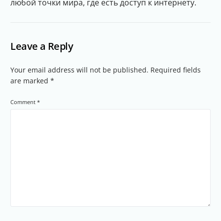
любой точки мира, где есть доступ к интернету.
Leave a Reply
Your email address will not be published.
Required fields
are marked
*
Comment
*