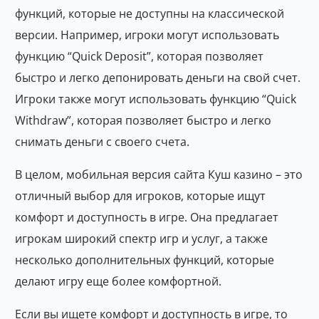
функций, которые не доступны на классической
версии. Например, игроки могут использовать
функцию “Quick Deposit”, которая позволяет
быстро и легко депонировать деньги на свой счет.
Игроки также могут использовать функцию “Quick
Withdraw”, которая позволяет быстро и легко
снимать деньги с своего счета.
В целом, мобильная версия сайта Куш казино – это
отличный выбор для игроков, которые ищут
комфорт и доступность в игре. Она предлагает
игрокам широкий спектр игр и услуг, а также
несколько дополнительных функций, которые
делают игру еще более комфортной.
Если вы ищете комфорт и доступность в игре, то