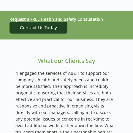
Request a FREE Health and Safety Consultation
Contact Us Today
What our Clients Say
"I engaged the services of AB&H to support our
"
company's health and safety needs and couldn't
t
be more satisfied. Their approach is incredibly
s
pragmatic, ensuring that their services are both
s
effective and practical for our business. They are
i
responsive and proactive in organising visits
n
directly with our managers, calling in to discuss
r
any potential issues or concerns in real-time to
i
avoid additional work further down the line. What
m
truly sets them apart is their personable nature;
r