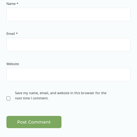
Name
*
Email
*
Website
Save my name, email, and website in this browser for the
next time I comment.