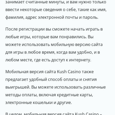
занимает считанные минуты, и вам нужно только
ввести некоторые сведения о себе, такие как имя,
фамилия, адрес электронной почты и пароль.
После регистрации вы сможете начать играть в
любые игры, которые вам понравились. Вы
можете использовать мобильную версию сайта
для игры в любое время, когда вам удобно, и в
любом месте, где есть доступ к интернету.
Мобильная версия сайта Kush Casino также
предлагает удобный способ оплаты и снятия
выигрышей. Вы можете использовать различные
методы оплаты, включая кредитные карты,
электронные кошельки и другие.
В целом, мобильная версия сайта Kush Casino –