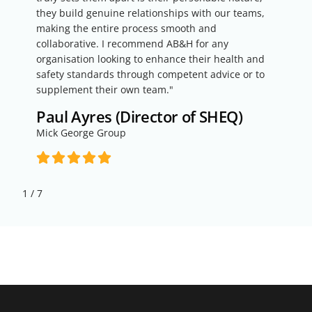
they build genuine relationships with our teams,
L
making the entire process smooth and
B
collaborative. I recommend AB&H for any
organisation looking to enhance their health and
safety standards through competent advice or to
supplement their own team."
Paul Ayres (Director of SHEQ)
Mick George Group
1
/
7