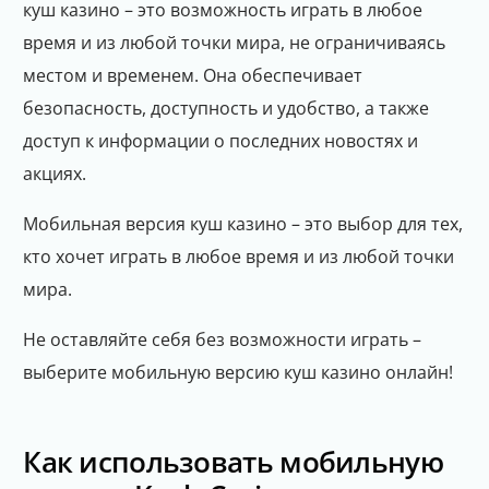
куш казино – это возможность играть в любое
время и из любой точки мира, не ограничиваясь
местом и временем. Она обеспечивает
безопасность, доступность и удобство, а также
доступ к информации о последних новостях и
акциях.
Мобильная версия куш казино – это выбор для тех,
кто хочет играть в любое время и из любой точки
мира.
Не оставляйте себя без возможности играть –
выберите мобильную версию куш казино онлайн!
Как использовать мобильную