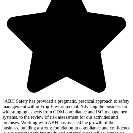
"ABH Safety has provided a pragmatic, practical approach to safety
management within Frog Environmental. Advising the business on
wide-ranging aspects from CDM compliance and ISO management
systems, to the review of risk assessment for our activities and
premises. Working with ABH has assisted the growth of the
business, building a strong foundation in compliance and confidence