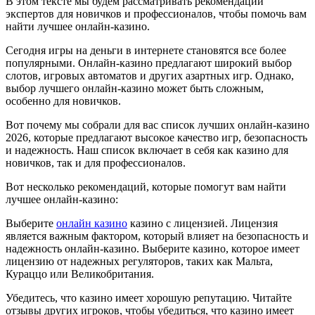
В этом тексте мы будем рассматривать рекомендации
экспертов для новичков и профессионалов, чтобы помочь вам
найти лучшее онлайн-казино.
Сегодня игры на деньги в интернете становятся все более
популярными. Онлайн-казино предлагают широкий выбор
слотов, игровых автоматов и других азартных игр. Однако,
выбор лучшего онлайн-казино может быть сложным,
особенно для новичков.
Вот почему мы собрали для вас список лучших онлайн-казино
2026, которые предлагают высокое качество игр, безопасность
и надежность. Наш список включает в себя как казино для
новичков, так и для профессионалов.
Вот несколько рекомендаций, которые помогут вам найти
лучшее онлайн-казино:
Выберите
онлайн казино
казино с лицензией. Лицензия
является важным фактором, который влияет на безопасность и
надежность онлайн-казино. Выберите казино, которое имеет
лицензию от надежных регуляторов, таких как Мальта,
Кураццо или Великобритания.
Убедитесь, что казино имеет хорошую репутацию. Читайте
отзывы других игроков, чтобы убедиться, что казино имеет