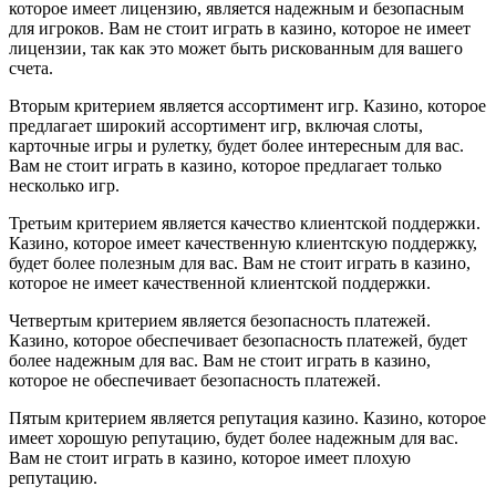
которое имеет лицензию, является надежным и безопасным
для игроков. Вам не стоит играть в казино, которое не имеет
лицензии, так как это может быть рискованным для вашего
счета.
Вторым критерием является ассортимент игр. Казино, которое
предлагает широкий ассортимент игр, включая слоты,
карточные игры и рулетку, будет более интересным для вас.
Вам не стоит играть в казино, которое предлагает только
несколько игр.
Третьим критерием является качество клиентской поддержки.
Казино, которое имеет качественную клиентскую поддержку,
будет более полезным для вас. Вам не стоит играть в казино,
которое не имеет качественной клиентской поддержки.
Четвертым критерием является безопасность платежей.
Казино, которое обеспечивает безопасность платежей, будет
более надежным для вас. Вам не стоит играть в казино,
которое не обеспечивает безопасность платежей.
Пятым критерием является репутация казино. Казино, которое
имеет хорошую репутацию, будет более надежным для вас.
Вам не стоит играть в казино, которое имеет плохую
репутацию.