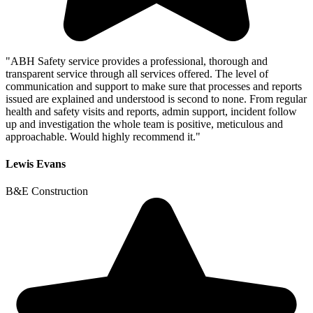
"ABH Safety service provides a professional, thorough and
transparent service through all services offered. The level of
communication and support to make sure that processes and reports
issued are explained and understood is second to none. From regular
health and safety visits and reports, admin support, incident follow
up and investigation the whole team is positive, meticulous and
approachable. Would highly recommend it."
Lewis Evans
B&E Construction