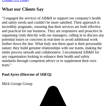
What our Clients Say
"I engaged the services of AB&H to support our company's health
and safety needs and couldn't be more satisfied. Their approach is
incredibly pragmatic, ensuring that their services are both effective
and practical for our business. They are responsive and proactive in
organising visits directly with our managers, calling in to discuss any
potential issues or concerns in real-time to avoid additional work
further down the line. What truly sets them apart is their personable
nature; they build genuine relationships with our teams, making the
entire process smooth and collaborative. I recommend AB&H for
any organisation looking to enhance their health and safety
standards through competent advice or to supplement their own
team."
Paul Ayres (Director of SHEQ)
Mick George Group