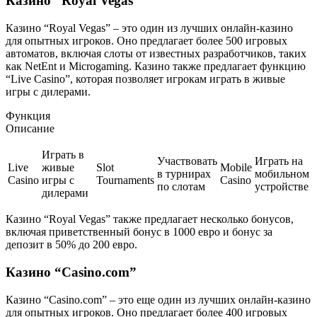
Казино “Royal Vegas”
Казино “Royal Vegas” – это один из лучших онлайн-казино
для опытных игроков. Оно предлагает более 500 игровых
автоматов, включая слоты от известных разработчиков, таких
как NetEnt и Microgaming. Казино также предлагает функцию
“Live Casino”, которая позволяет игрокам играть в живые
игры с дилерами.
Функция
Описание
Играть в
Участвовать
Играть на
Live
живые
Slot
Mobile
в турнирах
мобильном
Casino
игры с
Tournaments
Casino
по слотам
устройстве
дилерами
Казино “Royal Vegas” также предлагает несколько бонусов,
включая приветственный бонус в 1000 евро и бонус за
депозит в 50% до 200 евро.
Казино “Casino.com”
Казино “Casino.com” – это еще один из лучших онлайн-казино
для опытных игроков. Оно предлагает более 400 игровых