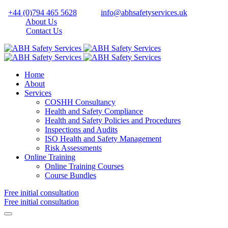
+44 (0)794 465 5628
info@abhsafetyservices.uk
About Us
Contact Us
Home
About
Services
COSHH Consultancy
Health and Safety Compliance
Health and Safety Policies and Procedures
Inspections and Audits
ISO Health and Safety Management
Risk Assessments
Online Training
Online Training Courses
Course Bundles
Free initial consultation
Free initial consultation