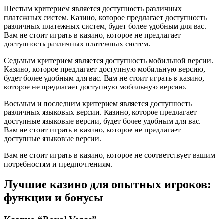
Шестым критерием является доступность различных
платежных систем. Казино, которое предлагает доступность
различных платежных систем, будет более удобным для вас.
Вам не стоит играть в казино, которое не предлагает
доступность различных платежных систем.
Седьмым критерием является доступность мобильной версии.
Казино, которое предлагает доступную мобильную версию,
будет более удобным для вас. Вам не стоит играть в казино,
которое не предлагает доступную мобильную версию.
Восьмым и последним критерием является доступность
различных языковых версий. Казино, которое предлагает
доступные языковые версии, будет более удобным для вас.
Вам не стоит играть в казино, которое не предлагает
доступные языковые версии.
Вам не стоит играть в казино, которое не соответствует вашим
потребностям и предпочтениям.
Лучшие казино для опытных игроков:
функции и бонусы