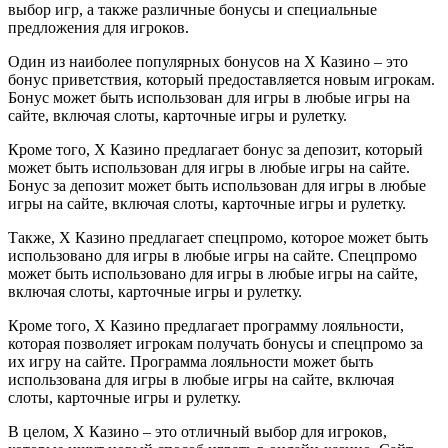
выбор игр, а также различные бонусы и специальные
предложения для игроков.
Один из наиболее популярных бонусов на X Казино – это
бонус приветствия, который предоставляется новым игрокам.
Бонус может быть использован для игры в любые игры на
сайте, включая слоты, карточные игры и рулетку.
Кроме того, X Казино предлагает бонус за депозит, который
может быть использован для игры в любые игры на сайте.
Бонус за депозит может быть использован для игры в любые
игры на сайте, включая слоты, карточные игры и рулетку.
Также, X Казино предлагает спецпромо, которое может быть
использовано для игры в любые игры на сайте. Спецпромо
может быть использовано для игры в любые игры на сайте,
включая слоты, карточные игры и рулетку.
Кроме того, X Казино предлагает программу лояльности,
которая позволяет игрокам получать бонусы и спецпромо за
их игру на сайте. Программа лояльности может быть
использована для игры в любые игры на сайте, включая
слоты, карточные игры и рулетку.
В целом, X Казино – это отличный выбор для игроков,