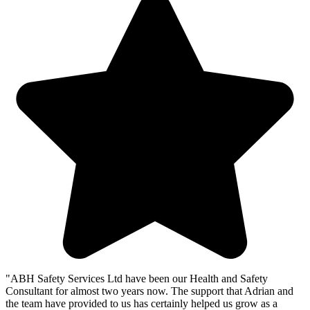
"ABH Safety Services Ltd have been our Health and Safety
Consultant for almost two years now. The support that Adrian and
the team have provided to us has certainly helped us grow as a