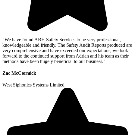
"We have found ABH Safety Services to be very professional,
knowledgeable and friendly. The Safety Audit Reports produced are
very comprehensive and have exceeded our expectations, we look
forward to the continued support from Adrian and his team as their
methods have been hugely beneficial to our business."
Zac McCormick
West Siphonics Systems Limited