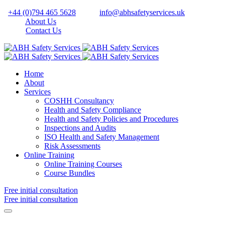
+44 (0)794 465 5628
info@abhsafetyservices.uk
About Us
Contact Us
Home
About
Services
COSHH Consultancy
Health and Safety Compliance
Health and Safety Policies and Procedures
Inspections and Audits
ISO Health and Safety Management
Risk Assessments
Online Training
Online Training Courses
Course Bundles
Free initial consultation
Free initial consultation