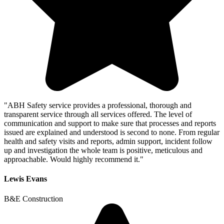
"ABH Safety service provides a professional, thorough and
transparent service through all services offered. The level of
communication and support to make sure that processes and reports
issued are explained and understood is second to none. From regular
health and safety visits and reports, admin support, incident follow
up and investigation the whole team is positive, meticulous and
approachable. Would highly recommend it."
Lewis Evans
B&E Construction