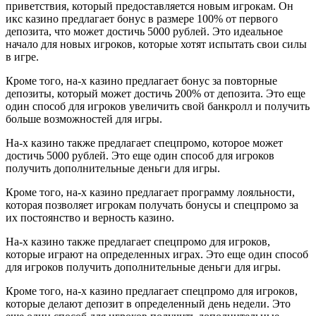
приветствия, который предоставляется новым игрокам. Он
икс казино предлагает бонус в размере 100% от первого
депозита, что может достичь 5000 рублей. Это идеальное
начало для новых игроков, которые хотят испытать свои силы
в игре.
Кроме того, на-x казино предлагает бонус за повторные
депозиты, который может достичь 200% от депозита. Это еще
один способ для игроков увеличить свой банкролл и получить
больше возможностей для игры.
На-x казино также предлагает спецпромо, которое может
достичь 5000 рублей. Это еще один способ для игроков
получить дополнительные деньги для игры.
Кроме того, на-x казино предлагает программу лояльности,
которая позволяет игрокам получать бонусы и спецпромо за
их постоянство и верность казино.
На-x казино также предлагает спецпромо для игроков,
которые играют на определенных играх. Это еще один способ
для игроков получить дополнительные деньги для игры.
Кроме того, на-x казино предлагает спецпромо для игроков,
которые делают депозит в определенный день недели. Это