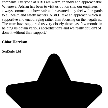
company. Everyone at ABH are warm, friendly and approachable.
Whenever Adrian has been to visit us out on site, our engineers
always comment on how safe and reassured they feel with regards
to all health and safety matters. AB&H take an approach which is
supportive and encouraging rather than focusing on the negatives.
The team have supported us very closely these past few months in
helping us obtain various accreditation's and we really couldn't of
done it without their support."
Chloe Harrison
SoilSafe Ltd