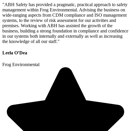
"ABH Safety has provided a pragmatic, practical approach to safety
management within Frog Environmental. Advising the business on
wide-ranging aspects from CDM compliance and ISO management
systems, to the review of risk assessment for our activities and
premises. Working with ABH has assisted the growth of the
business, building a strong foundation in compliance and confidence
in our systems both internally and externally as well as increasing
the knowledge of all our staff."
Leela O’Dea
Frog Environmental