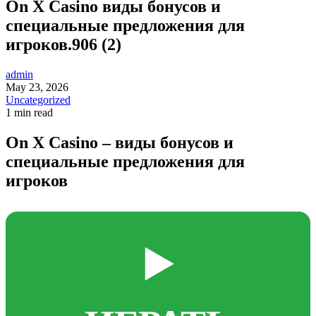
On X Casino виды бонусов и
специальные предложения для
игроков.906 (2)
admin
May 23, 2026
Uncategorized
1 min read
On X Casino – виды бонусов и
специальные предложения для
игроков
▶️