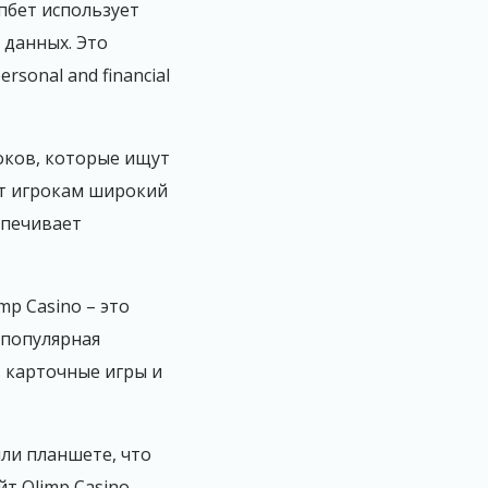
пбет использует
 данных. Это
rsonal and financial
оков, которые ищут
ет игрокам широкий
спечивает
mp Casino – это
 популярная
, карточные игры и
или планшете, что
т Olimp Casino,