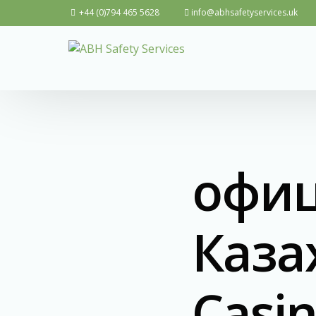
+44 (0)794 465 5628
info@abhsafetyservices.uk
офиц
Каза
Casi