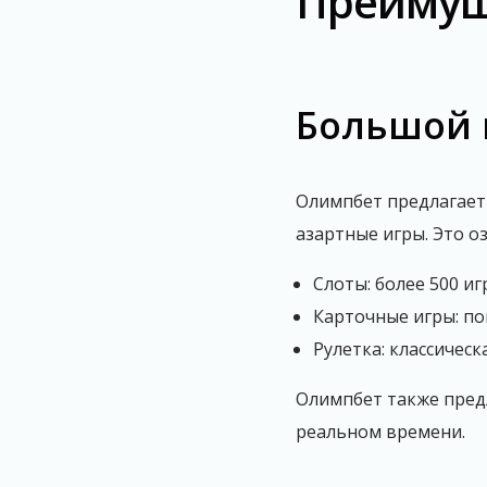
Преимуще
Большой 
Олимпбет предлагает 
азартные игры. Это о
Слоты: более 500 иг
Карточные игры: пок
Рулетка: классическ
Олимпбет также предл
реальном времени.