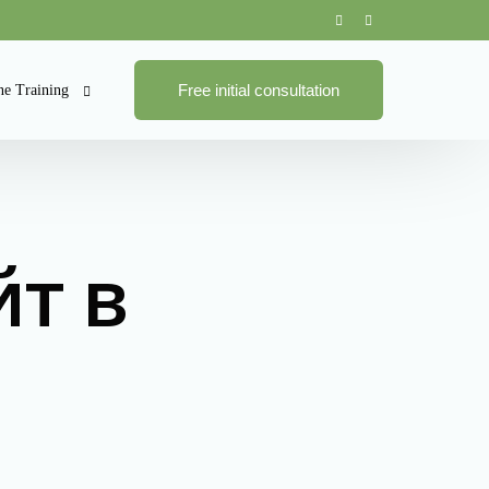
Free initial consultation
ne Training
ne Training Courses
pliance
se Bundles
т в
ies and Procedures
 Management