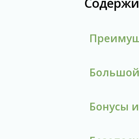
Содержи
Преимуще
Большой
Бонусы 