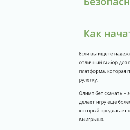
Безопас
Как нача
Если вы ищете надежн
отличный выбор для в
платформа, которая п
рулетку.
Олимп бет скачать – 
делает игру еще боле
который предлагает и
выигрыша.