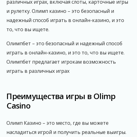
различных играх, включая слоты, карточные игры
и рулетку. Олимп казино – это безопасный и
надежный способ играть в онлайн-казино, и это
то, что вы ищете.
Олимпбет – это безопасный и надежный способ
играть в онлайн-казино, и это то, что вы ищете.
Олимпбет предлагает игрокам возможность
играть в различных играх
Преимущества игры в Olimp
Casino
Олимп Казино – это место, где вы можете
насладиться игрой и получить реальные выигры.