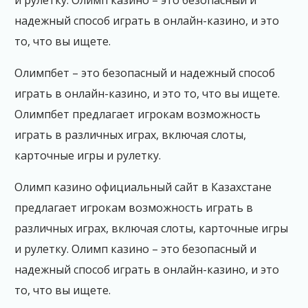
и рулетку. Олимп казино – это безопасный и
надежный способ играть в онлайн-казино, и это
то, что вы ищете.
Олимпбет – это безопасный и надежный способ
играть в онлайн-казино, и это то, что вы ищете.
Олимпбет предлагает игрокам возможность
играть в различных играх, включая слоты,
карточные игры и рулетку.
Олимп казино официальный сайт в Казахстане
предлагает игрокам возможность играть в
различных играх, включая слоты, карточные игры
и рулетку. Олимп казино – это безопасный и
надежный способ играть в онлайн-казино, и это
то, что вы ищете.