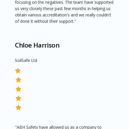
focusing on the negatives. The team have supported
us very closely these past few months in helping us
obtain various accreditation's and we really couldn't
of done it without their support."
Chloe Harrison
SoilSafe Ltd
"ABH Safety have allowed us as a company to