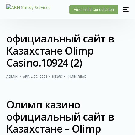
Free initial consultation
официальный сайт в
Казахстане Olimp
Casino.10924 (2)
ADMIN
APRIL 29, 2026
NEWS
1 MIN READ
Олимп казино
официальный сайт в
Казахстане – Olimp