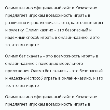
Олимп казино официальный сайт в Казахстане
предлагает игрокам возможность играть в
различных играх, включая слоты, карточные игры
и рулетку. Олимп казино – это безопасный и
надежный способ играть в онлайн-казино, и это
то, что вы ищете.
Олимп бет скачать – это возможность играть в
онлайн-казино с помощью мобильного
приложения. Олимп бет скачать – это безопасный
и надежный способ играть в онлайн-казино, и это
то, что вы ищете.
Олимп казино официальный сайт в Казахстане
предлагает игрокам возможность играть в