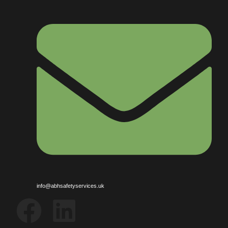
info@abhsafetyservices.uk
Free initial consultation