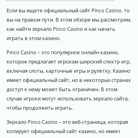
Если вы ищете официальный сайт Pinco Casino, то
вы на правом пути. В этом обзоре мы рассмотрим,
как найти зеркало Pinco Casino и как начать
играть в этом казино.
Pinco Casino – это популярное онлайн-казино,
которое предлагает игрокам широкий спектр игр,
включая слоты, карточные игры и рулетку. Казино
имеет официальный сайт, но в некоторых странах
доступ к нему может быть ограничен. В этом
случае игроки могут использовать зеркало сайта,
чтобы продолжить играть.
Зеркало Pinco Casino – это веб-страница, которая
копирует официальный сайт казино, но имеет