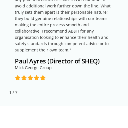
avoid additional work further down the line. What
m
truly sets them apart is their personable nature;
r
they build genuine relationships with our teams,
L
making the entire process smooth and
B
collaborative. I recommend AB&H for any
organisation looking to enhance their health and
safety standards through competent advice or to
supplement their own team."
Paul Ayres (Director of SHEQ)
Mick George Group
1
/
7