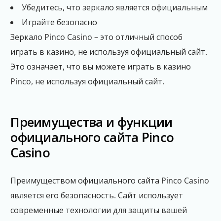
Убедитесь, что зеркало является официальным
Играйте безопасно
Зеркало Pinco Casino – это отличный способ
играть в казино, не используя официальный сайт.
Это означает, что вы можете играть в казино
Pinco, не используя официальный сайт.
Преимущества и функции
официального сайта Pinco
Casino
Преимуществом официального сайта Pinco Casino
является его безопасность. Сайт использует
современные технологии для защиты вашей