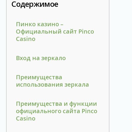
Содержимое
Пинко казино –
Официальный сайт Pinco
Casino
Вход на зеркало
Преимущества
использования зеркала
Преимущества и функции
официального сайта Pinco
Casino