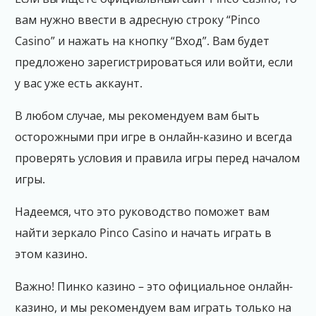
вам нужно ввести в адресную строку “Pinco
Casino” и нажать на кнопку “Вход”. Вам будет
предложено зарегистрироваться или войти, если
у вас уже есть аккаунт.
В любом случае, мы рекомендуем вам быть
осторожными при игре в онлайн-казино и всегда
проверять условия и правила игры перед началом
игры.
Надеемся, что это руководство поможет вам
найти зеркало Pinco Casino и начать играть в
этом казино.
Важно! Пинко казино – это официальное онлайн-
казино, и мы рекомендуем вам играть только на