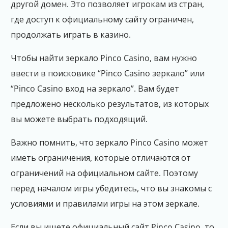
другой домен. Это позволяет игрокам из стран,
где доступ к официальному сайту ограничен,
продолжать играть в казино.
Чтобы найти зеркало Pinco Casino, вам нужно
ввести в поисковике “Pinco Casino зеркало” или
“Pinco Casino вход на зеркало”. Вам будет
предложено несколько результатов, из которых
вы можете выбрать подходящий.
Важно помнить, что зеркало Pinco Casino может
иметь ограничения, которые отличаются от
ограничений на официальном сайте. Поэтому
перед началом игры убедитесь, что вы знакомы с
условиями и правилами игры на этом зеркале.
Если вы ищете официальный сайт Pinco Casino, то