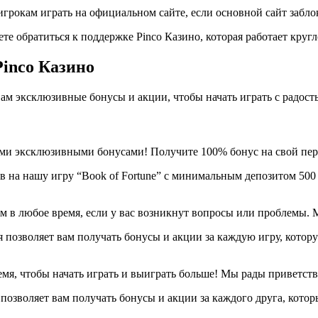
 игрокам играть на официальном сайте, если основной сайт забло
те обратиться к поддержке Pinco Казино, которая работает кру
inco Казино
вам эксклюзивные бонусы и акции, чтобы начать играть с радост
ми эксклюзивными бонусами! Получите 100% бонус на свой первы
в на нашу игру “Book of Fortune” с минимальным депозитом 500
в любое время, если у вас возникнут вопросы или проблемы. М
 позволяет вам получать бонусы и акции за каждую игру, котору
ремя, чтобы начать играть и выиграть больше! Мы рады приветств
позволяет вам получать бонусы и акции за каждого друга, котор