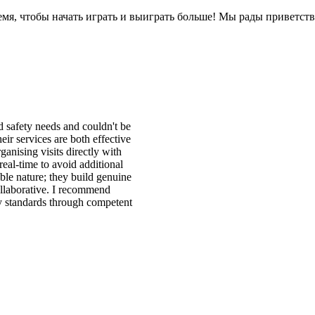
ремя, чтобы начать играть и выиграть больше! Мы рады приветств
 safety needs and couldn't be
eir services are both effective
ganising visits directly with
real-time to avoid additional
able nature; they build genuine
ollaborative. I recommend
y standards through competent