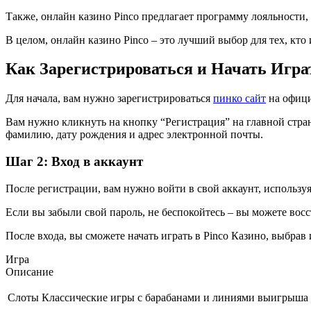
Также, онлайн казино Pinco предлагает программу лояльности,
В целом, онлайн казино Pinco – это лучший выбор для тех, кто
Как Зарегистрироваться и Начать Играт
Для начала, вам нужно зарегистрироваться
пинко сайт
на офици
Вам нужно кликнуть на кнопку “Регистрация” на главной стран
фамилию, дату рождения и адрес электронной почты.
Шаг 2: Вход в аккаунт
После регистрации, вам нужно войти в свой аккаунт, использу
Если вы забыли свой пароль, не беспокойтесь – вы можете вос
После входа, вы сможете начать играть в Pinco Казино, выбрав 
Игра
Описание
Слоты
Классические игры с барабанами и линиями выигрыша