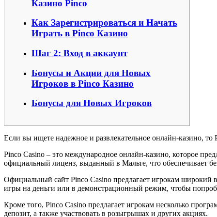
Казино Pinco
Как Зарегистрироваться и Начать
Играть в Pinco Казино
Шаг 2: Вход в аккаунт
Бонусы и Акции для Новых
Игроков в Pinco Казино
Бонусы для Новых Игроков
Если вы ищете надежное и развлекательное онлайн-казино, то 
Pinco Casino – это международное онлайн-казино, которое пред
официальный лиценз, выданный в Мальте, что обеспечивает без
Официальный сайт Pinco Casino предлагает игрокам широкий вы
игры на деньги или в демонстрационный режим, чтобы попробо
Кроме того, Pinco Casino предлагает игрокам несколько прогр
депозит, а также участвовать в розыгрышах и других акциях.