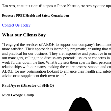
Так что, если вы новый игрок в Pinco Казино, то это лучшее в
Request a FREE Health and Safety Consultation
Contact Us Today
What our Clients Say
"I engaged the services of AB&H to support our company's health and
more satisfied. Their approach is incredibly pragmatic, ensuring that th
and practical for our business. They are responsive and proactive in or
our managers, calling in to discuss any potential issues or concerns in 
work further down the line. What truly sets them apart is their person
relationships with our teams, making the entire process smooth and c
AB&H for any organisation looking to enhance their health and safet
advice or to supplement their own team."
Paul Ayres (Director of SHEQ)
Mick George Group