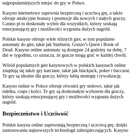
najpopularniejszych miejsc do gry w Polsce.
Kasyno internetowe zapewnia bezpieczną i uczciwą grę, a także
oferuje atrakcyjne bonusy i promocje dla nowych i stałych graczy.
Casino pl to doskonały wybór dla wszystkich, którzy szukają
emocjonującej gry i możliwości wygrania dużych nagród.
Polskie kasyno oferuje wiele różnych gier, w tym popularne
automaty do gier, takie jak Starburst, Gonzo’s Quest i Book of
Dead. Kasyno online automaty są dostępne 24 godziny na dobę, 7
dni w tygodniu, co oznacza, że gracze mogą grać w każdej chwili.
Wśród popularnych gier kasynowych w polskich kasynach online
znajdują się także gry karciane, takie jak blackjack, poker i baccarat.
Te gry są idealne dla graczy, którzy lubią strategię i rywalizację.
Kasyno online w Polsce oferuje również gry stołowe, takie jak
ruletka, craps i kości. Te gry są doskonałym wyborem dla graczy,
którzy szukają emocjonującej gry i możliwości wygrania dużych
nagród.
Bezpieczeństwo i Uczciwość
Polskie kasyna online zapewniają bezpieczną i uczciwą grę, dzięki
zastosowaniu najnowszych technologii zabezpieczających. Kasyno