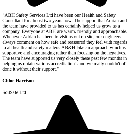
"ABH Safety Services Ltd have been our Health and Safety
Consultant for almost two years now. The support that Adrian and
the team have provided to us has certainly helped us grow as a
company. Everyone at ABH are warm, friendly and approachable.
Whenever Adrian has been to visit us out on site, our engineers
always comment on how safe and reassured they feel with regards
to all health and safety matters. AB&H take an approach which is
supportive and encouraging rather than focusing on the negatives.
The team have supported us very closely these past few months in
helping us obtain various accreditation's and we really couldn't of
done it without their support."
Chloe Harrison
SoilSafe Ltd