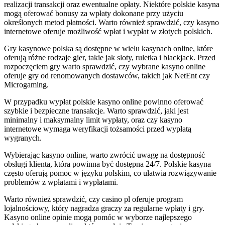
realizacji transakcji oraz ewentualne opłaty. Niektóre polskie kasyna
mogą oferować bonusy za wpłaty dokonane przy użyciu
określonych metod płatności. Warto również sprawdzić, czy kasyno
internetowe oferuje możliwość wpłat i wypłat w złotych polskich.
Gry kasynowe polska są dostępne w wielu kasynach online, które
oferują różne rodzaje gier, takie jak sloty, ruletka i blackjack. Przed
rozpoczęciem gry warto sprawdzić, czy wybrane kasyno online
oferuje gry od renomowanych dostawców, takich jak NetEnt czy
Microgaming.
W przypadku wypłat polskie kasyno online powinno oferować
szybkie i bezpieczne transakcje. Warto sprawdzić, jaki jest
minimalny i maksymalny limit wypłaty, oraz czy kasyno
internetowe wymaga weryfikacji tożsamości przed wypłatą
wygranych.
Wybierając kasyno online, warto zwrócić uwagę na dostępność
obsługi klienta, która powinna być dostępna 24/7. Polskie kasyna
często oferują pomoc w języku polskim, co ułatwia rozwiązywanie
problemów z wpłatami i wypłatami.
Warto również sprawdzić, czy casino pl oferuje program
lojalnościowy, który nagradza graczy za regularne wpłaty i gry.
Kasyno online opinie mogą pomóc w wyborze najlepszego