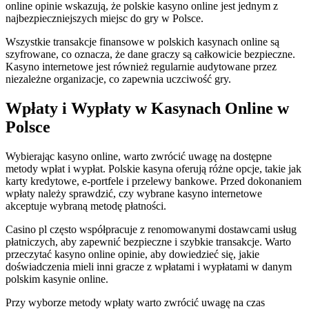
online opinie wskazują, że polskie kasyno online jest jednym z
najbezpieczniejszych miejsc do gry w Polsce.
Wszystkie transakcje finansowe w polskich kasynach online są
szyfrowane, co oznacza, że dane graczy są całkowicie bezpieczne.
Kasyno internetowe jest również regularnie audytowane przez
niezależne organizacje, co zapewnia uczciwość gry.
Wpłaty i Wypłaty w Kasynach Online w
Polsce
Wybierając kasyno online, warto zwrócić uwagę na dostępne
metody wpłat i wypłat. Polskie kasyna oferują różne opcje, takie jak
karty kredytowe, e-portfele i przelewy bankowe. Przed dokonaniem
wpłaty należy sprawdzić, czy wybrane kasyno internetowe
akceptuje wybraną metodę płatności.
Casino pl często współpracuje z renomowanymi dostawcami usług
płatniczych, aby zapewnić bezpieczne i szybkie transakcje. Warto
przeczytać kasyno online opinie, aby dowiedzieć się, jakie
doświadczenia mieli inni gracze z wpłatami i wypłatami w danym
polskim kasynie online.
Przy wyborze metody wpłaty warto zwrócić uwagę na czas