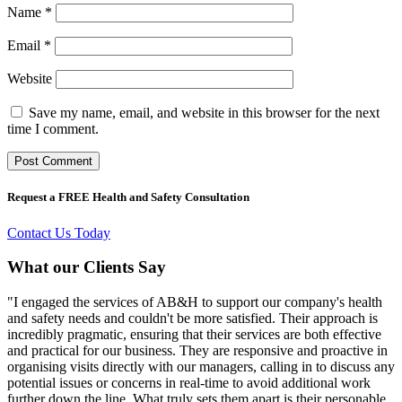
Name
*
Email
*
Website
Save my name, email, and website in this browser for the next
time I comment.
Request a FREE Health and Safety Consultation
Contact Us Today
What our Clients Say
"I engaged the services of AB&H to support our company's health
and safety needs and couldn't be more satisfied. Their approach is
incredibly pragmatic, ensuring that their services are both effective
and practical for our business. They are responsive and proactive in
organising visits directly with our managers, calling in to discuss any
potential issues or concerns in real-time to avoid additional work
further down the line. What truly sets them apart is their personable