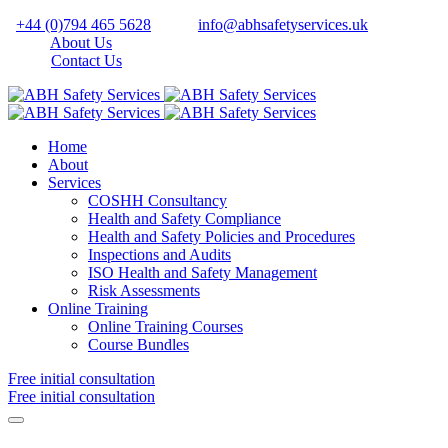
+44 (0)794 465 5628
info@abhsafetyservices.uk
About Us
Contact Us
Home
About
Services
COSHH Consultancy
Health and Safety Compliance
Health and Safety Policies and Procedures
Inspections and Audits
ISO Health and Safety Management
Risk Assessments
Online Training
Online Training Courses
Course Bundles
Free initial consultation
Free initial consultation