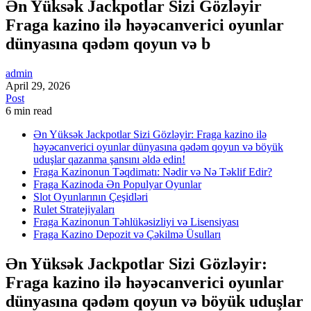
Ən Yüksək Jackpotlar Sizi Gözləyir
Fraga kazino ilə həyəcanverici oyunlar
dünyasına qədəm qoyun və b
admin
April 29, 2026
Post
6 min read
Ən Yüksək Jackpotlar Sizi Gözləyir: Fraga kazino ilə
həyəcanverici oyunlar dünyasına qədəm qoyun və böyük
uduşlar qazanma şansını əldə edin!
Fraga Kazinonun Təqdimatı: Nədir və Nə Təklif Edir?
Fraga Kazinoda Ən Populyar Oyunlar
Slot Oyunlarının Çeşidləri
Rulet Stratejiyaları
Fraga Kazinonun Təhlükəsizliyi və Lisensiyası
Fraga Kazino Depozit və Çəkilmə Üsulları
Ən Yüksək Jackpotlar Sizi Gözləyir:
Fraga kazino ilə həyəcanverici oyunlar
dünyasına qədəm qoyun və böyük uduşlar