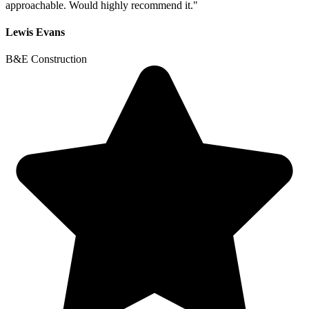
approachable. Would highly recommend it."
Lewis Evans
B&E Construction