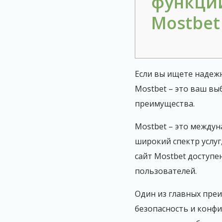
функци
Mostbet
Если вы ищете надежн
Mostbet – это ваш вы
преимущества.
Mostbet – это междун
широкий спектр услуг
сайт Mostbet доступе
пользователей.
Один из главных преи
безопасность и конфи