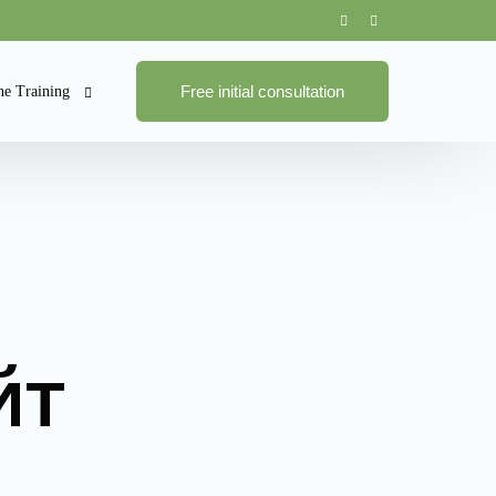
Free initial consultation
ne Training
ne Training Courses
pliance
se Bundles
ies and Procedures
 Management
йт