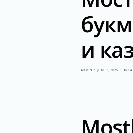
букм
и ка
ADMIN
JUNE 3, 2026
UNCA
Most