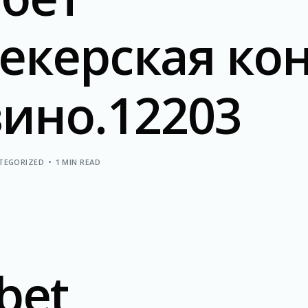
екерская ко
зино.12203
TEGORIZED
1 MIN READ
bet