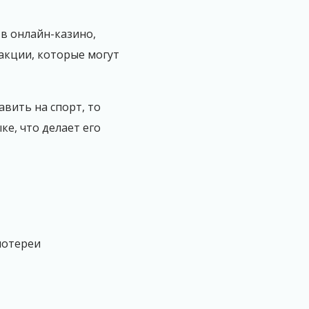
 в онлайн-казино,
 акции, которые могут
авить на спорт, то
ке, что делает его
лотереи