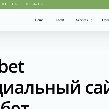
About Us
Contact Us
Home
About
Services
Onli
COSHH Consultancy
Onli
Health and Safety Com
Cour
bet
Health and Safety Polic
Inspections and Audits
ISO Health and Safety
иальный са
Risk Assessments
бет