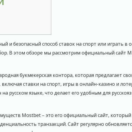
и
ый и безопасный способ ставок на спорт или играть в о
бор. В этом обзоре мы рассмотрим официальный сайт Mo
ародная букмекерская контора, которая предлагает св
, включая ставки на спорт, игры в онлайн-казино и ло
н на русском языке, что делает его удобным для русскоя
муществ Mostbet – это его официальный сайт, который
денциальность транзакций. Сайт регулярно обновляетс