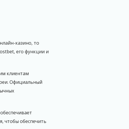
нлайн-казино, то
stbet, его функции и
оим клиентам
тереи. Официальный
зычных
 обеспечивает
я, чтобы обеспечить