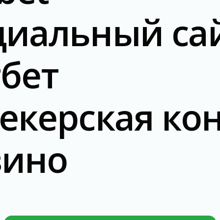
иальный сай
бет
екерская ко
зино