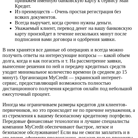
привяжем именную банковскую карту к сервису Май
Кредит.
Из преимуществ – Очень простая регистрация без
всяких документов.
Всегда выручает, когда срочно нужны деньги.
Уважаемый клиент, перевод денег на вашу банковскую
карту произойдет в течение нескольких минут после
подписания вами договора и одобрения заявки.
В нем хранятся все данные об операциях и всегда можно
получить ответы на интересующие вопросы — какой объем
долга, когда и как погасить и т. На рассмотрение заявки,
вынесение решения по ней и передачу кредитных средств
уходит минимальное количество времени (в среднем до 15
минут). Организация MyCredit — украинский интернет-
сервис, предоставляющий возможность полностью
дистанционного получения кредитов онлайн под небольшой
ежесуточный процент.
Иногда мы ограничиваем размеры кредитов для клиентов-
первичников, но это происходит не по причине неуважения, а
из стремления к вашему безопасному кредитному портфелю.
Передовые финансовые технологии и лучшие специалисты
компании MyCredit обеспечивают быстрое, легкое и
безопасное обслуживание! Если вы не смогли заплатить и в
это время, оформите пролонгацию, погасив только проценты.