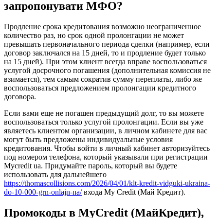
запропонувати МФО?
Продление срока кредитования возможно неограниченное
количество раз, но срок одной пролонгации не может
превышать первоначального периода сделки (например, если
договор заключался на 15 дней, то и продление будет только
на 15 дней). При этом клиент всегда вправе воспользоваться
услугой досрочного погашения (дополнительная комиссия не
взимается), тем самым сократив сумму переплаты, либо же
воспользоваться предложением пролонгации кредитного
договора.
Если вами еще не погашен предыдущий долг, то вы можете
воспользоваться только услугой пролонгации. Если вы уже
являетесь клиентом организации, в личном кабинете для вас
могут быть предложены индивидуальные условия
кредитования. Чтобы войти в личный кабинет авторизуйтесь
под номером телефона, который указывали при регистрации
Mycredit ua. Придумайте пароль, который вы будете
использовать для дальнейшего
https://thomascollisions.com/2026/04/01/klt-kredit-vidguki-ukraina-
do-10-000-grn-onlajn-na/
входа My Credit (Май Кредит).
Промокоды в MyCredit (МайКредит),