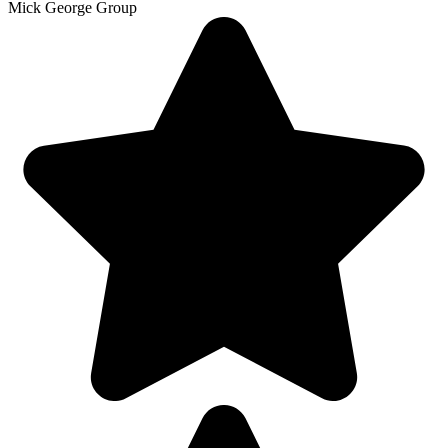
Mick George Group