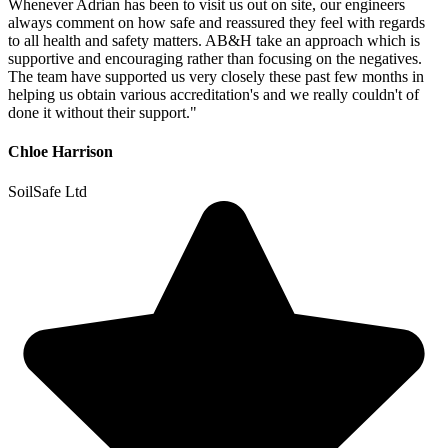
Whenever Adrian has been to visit us out on site, our engineers
always comment on how safe and reassured they feel with regards
to all health and safety matters. AB&H take an approach which is
supportive and encouraging rather than focusing on the negatives.
The team have supported us very closely these past few months in
helping us obtain various accreditation's and we really couldn't of
done it without their support."
Chloe Harrison
SoilSafe Ltd