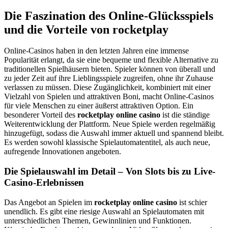
Die Faszination des Online-Glücksspiels
und die Vorteile von rocketplay
Online-Casinos haben in den letzten Jahren eine immense
Popularität erlangt, da sie eine bequeme und flexible Alternative zu
traditionellen Spielhäusern bieten. Spieler können von überall und
zu jeder Zeit auf ihre Lieblingsspiele zugreifen, ohne ihr Zuhause
verlassen zu müssen. Diese Zugänglichkeit, kombiniert mit einer
Vielzahl von Spielen und attraktiven Boni, macht Online-Casinos
für viele Menschen zu einer äußerst attraktiven Option. Ein
besonderer Vorteil des
rocketplay online casino
ist die ständige
Weiterentwicklung der Plattform. Neue Spiele werden regelmäßig
hinzugefügt, sodass die Auswahl immer aktuell und spannend bleibt.
Es werden sowohl klassische Spielautomatentitel, als auch neue,
aufregende Innovationen angeboten.
Die Spielauswahl im Detail – Von Slots bis zu Live-
Casino-Erlebnissen
Das Angebot an Spielen im
rocketplay online casino
ist schier
unendlich. Es gibt eine riesige Auswahl an Spielautomaten mit
unterschiedlichen Themen, Gewinnlinien und Funktionen.