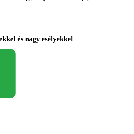
kkel és nagy esélyekkel