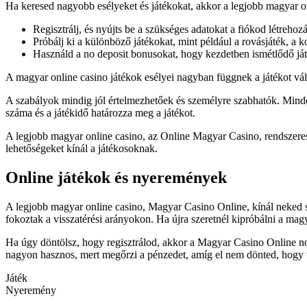
Ha keresed nagyobb esélyeket és játékokat, akkor a legjobb magyar onl
Regisztrálj, és nyújts be a szükséges adatokat a fiókod létrehoz
Próbálj ki a különböző játékokat, mint például a rovásjáték, a 
Használd a no deposit bonusokat, hogy kezdetben ismétlődő ját
A magyar online casino játékok esélyei nagyban függnek a játékot válas
A szabályok mindig jól értelmezhetőek és személyre szabhatók. Minden
száma és a játékidő határozza meg a játékot.
A legjobb magyar online casino, az Online Magyar Casino, rendszeresen 
lehetőségeket kínál a játékosoknak.
Online játékok és nyeremények
A legjobb magyar online casino, Magyar Casino Online, kínál neked 
fokoztak a visszatérési arányokon. Ha újra szeretnél kipróbálni a magya
Ha úgy döntölsz, hogy regisztrálod, akkor a Magyar Casino Online no 
nagyon hasznos, mert megőrzi a pénzedet, amíg el nem dönted, hogy va
Játék
Nyeremény