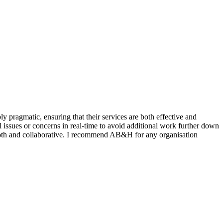
 pragmatic, ensuring that their services are both effective and
al issues or concerns in real-time to avoid additional work further down
smooth and collaborative. I recommend AB&H for any organisation