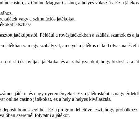
ine casino, az Online Magyar Casino, a helyes választás. Ez a játékosk
ásához.
kockajáték vagy a szimulációs játékokat.
ékokat játszhass.
ztott játéktípustól. Például a rovásjátékokban a szállási számok és a j
 játékban van egy szabályzat, amelyet a játékos el kell olvasnia és e
frissíti és javítja a játékokat és a szabályzatokat, hogy biztosítsa a j
számos játékot és nagy nyereményeket. Ez a játékosként is nagy érdek
r online casino játékokat, ez a hely a helyes kiválasztás.
deposit bonus segíthet. Ez a program lehetővé teszi, hogy próbálkozz 
lóban szeretnél folytatni a játékot.