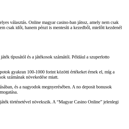
lyes választás. Online magyar casino-ban játssz, amely nem csak
em csak időt, hanem pénzt is mentesíti a kezedből, mielőtt kezdenél
ék típusától és a játékosok számától. Például a szuperlotto
tok gyakran 100-1000 forint közötti értékeket érnek el, míg a
ékosok számának növekedése miatt.
zásában, és a nagyodok megnyerésében. A no deposit bonusok
ámogatása.
 játék történetével növekszik. A “Magyar Casino Online” jelenlegi