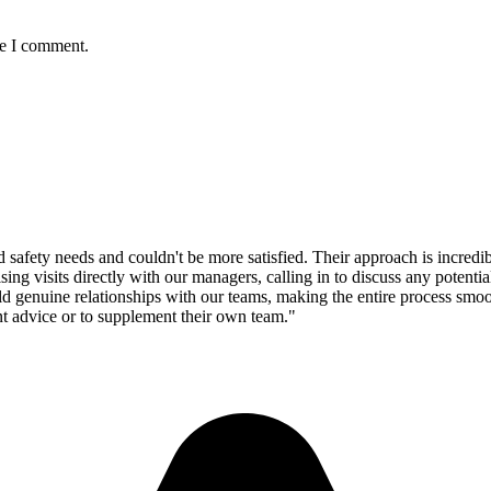
me I comment.
afety needs and couldn't be more satisfied. Their approach is incredibly
sing visits directly with our managers, calling in to discuss any potenti
 build genuine relationships with our teams, making the entire process 
nt advice or to supplement their own team."