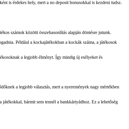
ént is érdekes hely, mert a no deposit bonusokkal is kezdeni tudsz.
átékos számok közötti összehasonlítás alapján döntésre jutunk.
lfogadnia. Például a kockajátékokban a kockák száma, a játékosok
átékosoknak a legjobb élményt. Így mindig új esélyeket és
lődőknek a legjobb választás, mert a nyeremények nagy mértékben
a játékokkal, bármit sem tennél a bankkártyádhoz. Ez a lehetőség