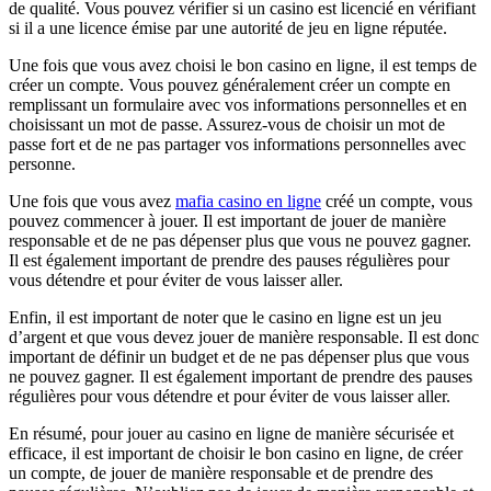
de qualité. Vous pouvez vérifier si un casino est licencié en vérifiant
si il a une licence émise par une autorité de jeu en ligne réputée.
Une fois que vous avez choisi le bon casino en ligne, il est temps de
créer un compte. Vous pouvez généralement créer un compte en
remplissant un formulaire avec vos informations personnelles et en
choisissant un mot de passe. Assurez-vous de choisir un mot de
passe fort et de ne pas partager vos informations personnelles avec
personne.
Une fois que vous avez
mafia casino en ligne
créé un compte, vous
pouvez commencer à jouer. Il est important de jouer de manière
responsable et de ne pas dépenser plus que vous ne pouvez gagner.
Il est également important de prendre des pauses régulières pour
vous détendre et pour éviter de vous laisser aller.
Enfin, il est important de noter que le casino en ligne est un jeu
d’argent et que vous devez jouer de manière responsable. Il est donc
important de définir un budget et de ne pas dépenser plus que vous
ne pouvez gagner. Il est également important de prendre des pauses
régulières pour vous détendre et pour éviter de vous laisser aller.
En résumé, pour jouer au casino en ligne de manière sécurisée et
efficace, il est important de choisir le bon casino en ligne, de créer
un compte, de jouer de manière responsable et de prendre des