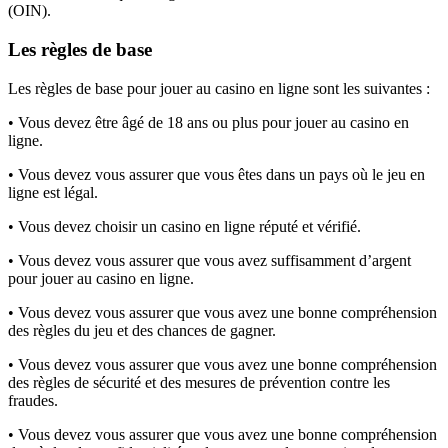
(OIN).
Les règles de base
Les règles de base pour jouer au casino en ligne sont les suivantes :
• Vous devez être âgé de 18 ans ou plus pour jouer au casino en
ligne.
• Vous devez vous assurer que vous êtes dans un pays où le jeu en
ligne est légal.
• Vous devez choisir un casino en ligne réputé et vérifié.
• Vous devez vous assurer que vous avez suffisamment d’argent
pour jouer au casino en ligne.
• Vous devez vous assurer que vous avez une bonne compréhension
des règles du jeu et des chances de gagner.
• Vous devez vous assurer que vous avez une bonne compréhension
des règles de sécurité et des mesures de prévention contre les
fraudes.
• Vous devez vous assurer que vous avez une bonne compréhension