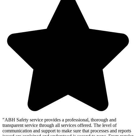
"ABH Safety service provides a professional, thorough and
transparent service through all services offered. The level of
communication and support to make sure that processes and reports