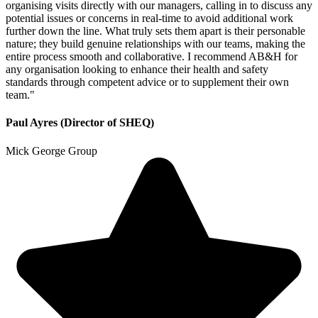
organising visits directly with our managers, calling in to discuss any
potential issues or concerns in real-time to avoid additional work
further down the line. What truly sets them apart is their personable
nature; they build genuine relationships with our teams, making the
entire process smooth and collaborative. I recommend AB&H for
any organisation looking to enhance their health and safety
standards through competent advice or to supplement their own
team."
Paul Ayres (Director of SHEQ)
Mick George Group