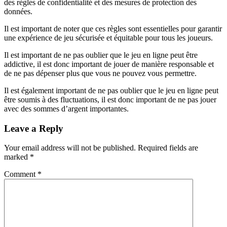
des règles de confidentialité et des mesures de protection des
données.
Il est important de noter que ces règles sont essentielles pour garantir
une expérience de jeu sécurisée et équitable pour tous les joueurs.
Il est important de ne pas oublier que le jeu en ligne peut être
addictive, il est donc important de jouer de manière responsable et
de ne pas dépenser plus que vous ne pouvez vous permettre.
Il est également important de ne pas oublier que le jeu en ligne peut
être soumis à des fluctuations, il est donc important de ne pas jouer
avec des sommes d’argent importantes.
Leave a Reply
Your email address will not be published.
Required fields are
marked
*
Comment
*