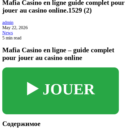
Mafia Casino en ligne guide complet pour
jouer au casino online.1529 (2)
admin
May 22, 2026
News
5 min read
Mafia Casino en ligne – guide complet
pour jouer au casino online
▶️ JOUER
Содержимое