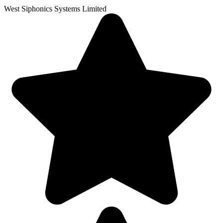
West Siphonics Systems Limited