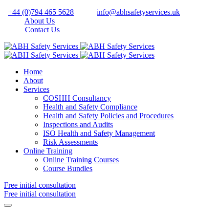
+44 (0)794 465 5628
info@abhsafetyservices.uk
About Us
Contact Us
Home
About
Services
COSHH Consultancy
Health and Safety Compliance
Health and Safety Policies and Procedures
Inspections and Audits
ISO Health and Safety Management
Risk Assessments
Online Training
Online Training Courses
Course Bundles
Free initial consultation
Free initial consultation