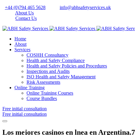
+44 (0)794 465 5628
info@abhsafetyservices.uk
About Us
Contact Us
Home
About
Services
COSHH Consultancy
Health and Safety Compliance
Health and Safety Policies and Procedures
Inspections and Audits
ISO Health and Safety Management
Risk Assessments
Online Training
Online Training Courses
Course Bundles
Free initial consultation
Free initial consultation
Los mejores casinos en lnea en Argentina.7