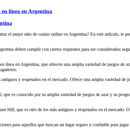
s en línea en Argentina
entina
rar el mejor sitio de casino online en Argentina? En este artículo, te 
entina deben cumplir con ciertos requisitos para ser considerados seguros
en línea en Argentina, que ofrecen una amplia variedad de juegos de az
jugadores.
s antiguos y respetados en el mercado. Ofrece una amplia variedad de 
, que es conocido por su amplia variedad de juegos de azar y su progr
am Hill, que es otro de los más antiguos y respetados en el mercado. O
ciones para aquellos que buscan un lugar seguro y confiable para jugar 