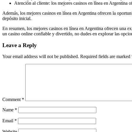
Atención al cliente: los mejores casinos en línea en Argentina o
Además, los mejores casinos en línea en Argentina ofrecen la oportuni
depósito inicial.
En resumen, los mejores casinos en línea en Argentina ofrecen una exp
un casino online confiable y divertido, no dudes en explorar las opcio
Leave a Reply
Your email address will not be published.
Required fields are marked
Comment
*
Name
*
Email
*
Website