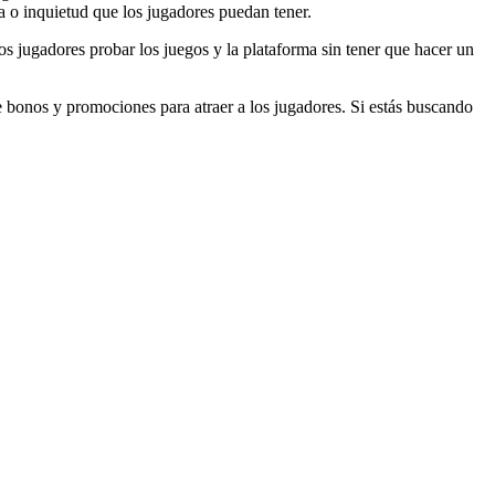
ma o inquietud que los jugadores puedan tener.
os jugadores probar los juegos y la plataforma sin tener que hacer un
e bonos y promociones para atraer a los jugadores. Si estás buscando