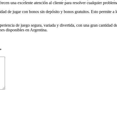
frecen una excelente atención al cliente para resolver cualquier proble
dad de jugar con bonos sin depósito y bonos gratuitos. Esto permite a l
eriencia de juego segura, variada y divertida, con una gran cantidad d
nes disponibles en Argentina.
*