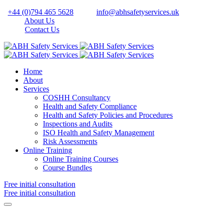
+44 (0)794 465 5628
info@abhsafetyservices.uk
About Us
Contact Us
Home
About
Services
COSHH Consultancy
Health and Safety Compliance
Health and Safety Policies and Procedures
Inspections and Audits
ISO Health and Safety Management
Risk Assessments
Online Training
Online Training Courses
Course Bundles
Free initial consultation
Free initial consultation