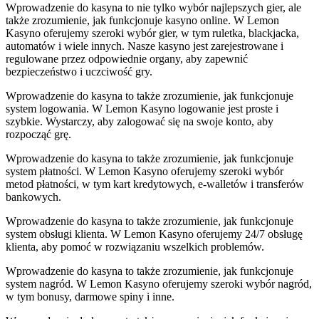
Wprowadzenie do kasyna to nie tylko wybór najlepszych gier, ale
także zrozumienie, jak funkcjonuje kasyno online. W Lemon
Kasyno oferujemy szeroki wybór gier, w tym ruletka, blackjacka,
automatów i wiele innych. Nasze kasyno jest zarejestrowane i
regulowane przez odpowiednie organy, aby zapewnić
bezpieczeństwo i uczciwość gry.
Wprowadzenie do kasyna to także zrozumienie, jak funkcjonuje
system logowania. W Lemon Kasyno logowanie jest proste i
szybkie. Wystarczy, aby zalogować się na swoje konto, aby
rozpocząć grę.
Wprowadzenie do kasyna to także zrozumienie, jak funkcjonuje
system płatności. W Lemon Kasyno oferujemy szeroki wybór
metod płatności, w tym kart kredytowych, e-walletów i transferów
bankowych.
Wprowadzenie do kasyna to także zrozumienie, jak funkcjonuje
system obsługi klienta. W Lemon Kasyno oferujemy 24/7 obsługę
klienta, aby pomoć w rozwiązaniu wszelkich problemów.
Wprowadzenie do kasyna to także zrozumienie, jak funkcjonuje
system nagród. W Lemon Kasyno oferujemy szeroki wybór nagród,
w tym bonusy, darmowe spiny i inne.