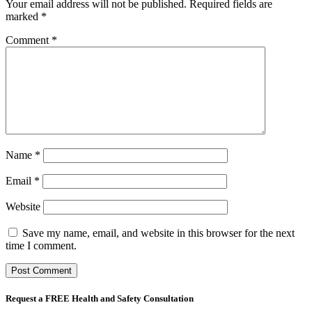
Your email address will not be published.
Required fields are
marked
*
Comment
*
Name
*
Email
*
Website
Save my name, email, and website in this browser for the next
time I comment.
Request a FREE Health and Safety Consultation