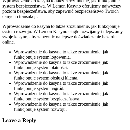
Wprowadzenie do kasyna to także zrozumienie, jak funkcjonuje
system bezpieczeństwa. W Lemon Kasyno oferujemy najwyższy
poziom bezpieczeństwa, aby zapewnić bezpieczeństwo Twoich
danych i transakcji.
Wprowadzenie do kasyna to także zrozumienie, jak funkcjonuje
system rozwoju. W Lemon Kasyno ciągle rozwijamy i ulepszamy
swoje kasyno, aby zapewnić najlepsze doświadczenie hazardu
online.
Wprowadzenie do kasyna to także zrozumienie, jak
funkcjonuje system logowania.
Wprowadzenie do kasyna to także zrozumienie, jak
funkcjonuje system płatności.
Wprowadzenie do kasyna to także zrozumienie, jak
funkcjonuje system obsługi klienta.
Wprowadzenie do kasyna to także zrozumienie, jak
funkcjonuje system nagród.
Wprowadzenie do kasyna to także zrozumienie, jak
funkcjonuje system bezpieczeństwa.
Wprowadzenie do kasyna to także zrozumienie, jak
funkcjonuje system rozwoju.
Leave a Reply