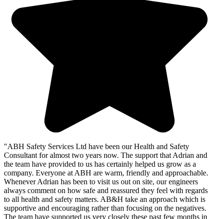
"ABH Safety Services Ltd have been our Health and Safety
Consultant for almost two years now. The support that Adrian and
the team have provided to us has certainly helped us grow as a
company. Everyone at ABH are warm, friendly and approachable.
Whenever Adrian has been to visit us out on site, our engineers
always comment on how safe and reassured they feel with regards
to all health and safety matters. AB&H take an approach which is
supportive and encouraging rather than focusing on the negatives.
The team have supported us very closely these past few months in