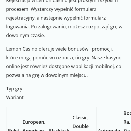
Rejestracja w Lemon Casino jest prostym i szybkim
procesem. Wystarczy wypełnić formularz
rejestracyjny, a następnie wypełnić formularz
logowania. Po zalogowaniu, możesz rozpocząć grę w
dowolnym czasie.
Lemon Casino oferuje wiele bonusów i promocji,
które mogą pomóc w rozpoczęciu gry. Nasze kasyno
online jest również dostępne w aplikacji mobilnej, co
pozwala na grę w dowolnym miejscu.
Typ gry
Wariant
Boo
Classic,
European,
Ra,
Double
Rulet
American,
Blackjack
Automaty
Sta