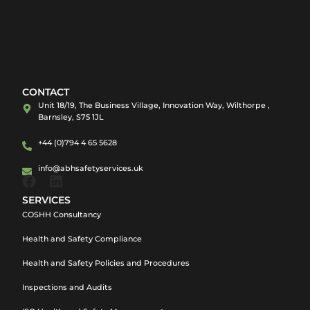
CONTACT
Unit 18/19, The Business Village, Innovation Way, Wilthorpe ,
Barnsley, S75 1JL
+44 (0)794 4 65 5628
info@abhsafetyservices.uk
SERVICES
COSHH Consultancy
Health and Safety Compliance
Health and Safety Policies and Procedures
Inspections and Audits