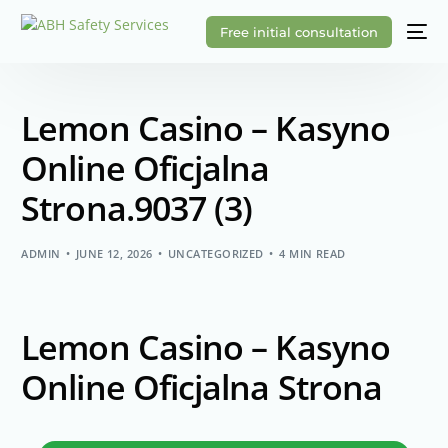
Free initial consultation
Lemon Casino – Kasyno
Online Oficjalna
Strona.9037 (3)
ADMIN
JUNE 12, 2026
UNCATEGORIZED
4 MIN READ
Lemon Casino – Kasyno
Online Oficjalna Strona