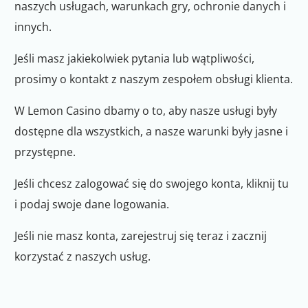
naszych usługach, warunkach gry, ochronie danych i
innych.
Jeśli masz jakiekolwiek pytania lub wątpliwości,
prosimy o kontakt z naszym zespołem obsługi klienta.
W Lemon Casino dbamy o to, aby nasze usługi były
dostępne dla wszystkich, a nasze warunki były jasne i
przystępne.
Jeśli chcesz zalogować się do swojego konta, kliknij tu
i podaj swoje dane logowania.
Jeśli nie masz konta, zarejestruj się teraz i zacznij
korzystać z naszych usług.