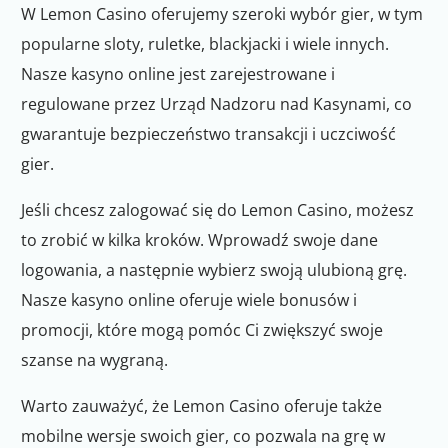
W Lemon Casino oferujemy szeroki wybór gier, w tym
popularne sloty, ruletke, blackjacki i wiele innych.
Nasze kasyno online jest zarejestrowane i
regulowane przez Urząd Nadzoru nad Kasynami, co
gwarantuje bezpieczeństwo transakcji i uczciwość
gier.
Jeśli chcesz zalogować się do Lemon Casino, możesz
to zrobić w kilka kroków. Wprowadź swoje dane
logowania, a następnie wybierz swoją ulubioną grę.
Nasze kasyno online oferuje wiele bonusów i
promocji, które mogą pomóc Ci zwiększyć swoje
szanse na wygraną.
Warto zauważyć, że Lemon Casino oferuje także
mobilne wersje swoich gier, co pozwala na grę w