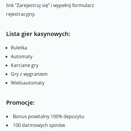
link “Zarejestruj się” i wypełnij formularz
rejestracyjny.
Lista gier kasynowych:
Ruletka
Automaty
Karciane gry
Gry z wygraniem
Wieloautomaty
Promocje:
Bonus powitalny 100% depozytu
100 darmowych spinów