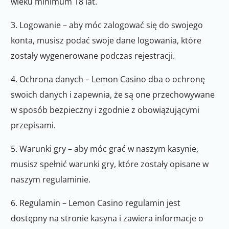
wieku minimum 18 lat.
3. Logowanie – aby móc zalogować się do swojego
konta, musisz podać swoje dane logowania, które
zostały wygenerowane podczas rejestracji.
4. Ochrona danych – Lemon Casino dba o ochronę
swoich danych i zapewnia, że są one przechowywane
w sposób bezpieczny i zgodnie z obowiązującymi
przepisami.
5. Warunki gry – aby móc grać w naszym kasynie,
musisz spełnić warunki gry, które zostały opisane w
naszym regulaminie.
6. Regulamin – Lemon Casino regulamin jest
dostępny na stronie kasyna i zawiera informacje o