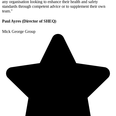
any organisation looking to enhance their health and safety
standards through competent advice or to supplement their own
team."
Paul Ayres (Director of SHEQ)
Mick George Group