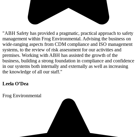
"ABH Safety has provided a pragmatic, practical approach to safety
management within Frog Environmental. Advising the business on
wide-ranging aspects from CDM compliance and ISO management
systems, to the review of risk assessment for our activities and
premises. Working with ABH has assisted the growth of the
business, building a strong foundation in compliance and confidence
in our systems both internally and externally as well as increasing
the knowledge of all our staff."
Leela O’Dea
Frog Environmental