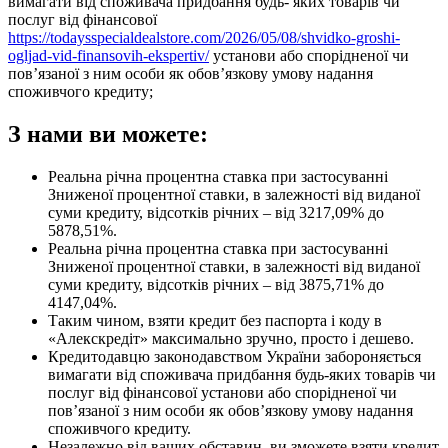
вимагати від споживача придбання будь- яких товарів чи
послуг від фінансової
https://todaysspecialdealstore.com/2026/05/08/shvidko-groshi-
ogljad-vid-finansovih-ekspertiv/
установи або спорідненої чи
пов’язаної з ним особи як обов’язкову умову надання
споживчого кредиту;
З нами ви можете:
Реальна річна процентна ставка при застосуванні
Зниженої процентної ставки, в залежності від виданої
суми кредиту, відсотків річних – від 3217,09% до
5878,51%.
Реальна річна процентна ставка при застосуванні
Зниженої процентної ставки, в залежності від виданої
суми кредиту, відсотків річних – від 3875,71% до
4147,04%.
Таким чином, взяти кредит без паспорта і коду в
«Алекскредіт» максимально зручно, просто і дешево.
Кредитодавцю законодавством України забороняється
вимагати від споживача придбання будь-яких товарів чи
послуг від фінансової установи або спорідненої чи
пов’язаної з ним особи як обов’язкову умову надання
споживчого кредиту.
Незалежно від ваших обставин, ви зможете взяти кредит