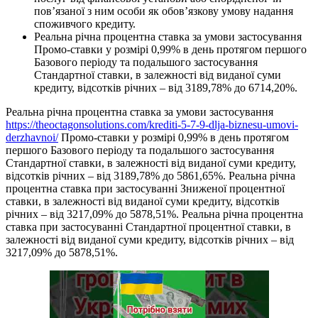
пов’язаної з ним особи як обов’язкову умову надання
споживчого кредиту.
Реальна річна процентна ставка за умови застосування
Промо-ставки у розмірі 0,99% в день протягом першого
Базового періоду та подальшого застосування
Стандартної ставки, в залежності від виданої суми
кредиту, відсотків річних – від 3189,78% до 6714,20%.
Реальна річна процентна ставка за умови застосування
https://theoctagonsolutions.com/krediti-5-7-9-dlja-biznesu-umovi-
derzhavnoi/
Промо-ставки у розмірі 0,99% в день протягом
першого Базового періоду та подальшого застосування
Стандартної ставки, в залежності від виданої суми кредиту,
відсотків річних – від 3189,78% до 5861,65%. Реальна річна
процентна ставка при застосуванні Зниженої процентної
ставки, в залежності від виданої суми кредиту, відсотків
річних – від 3217,09% до 5878,51%. Реальна річна процентна
ставка при застосуванні Стандартної процентної ставки, в
залежності від виданої суми кредиту, відсотків річних – від
3217,09% до 5878,51%.