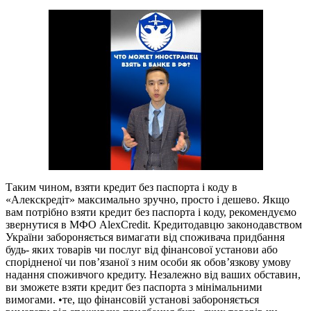
Таким чином, взяти кредит без паспорта і коду в
«Алекскредіт» максимально зручно, просто і дешево. Якщо
вам потрібно взяти кредит без паспорта і коду, рекомендуємо
звернутися в МФО AlexCredit. Кредитодавцю законодавством
України забороняється вимагати від споживача придбання
будь- яких товарів чи послуг від фінансової установи або
спорідненої чи пов’язаної з ним особи як обов’язкову умову
надання споживчого кредиту. Незалежно від ваших обставин,
ви зможете взяти кредит без паспорта з мінімальними
вимогами. •те, що фінансовій установі забороняється