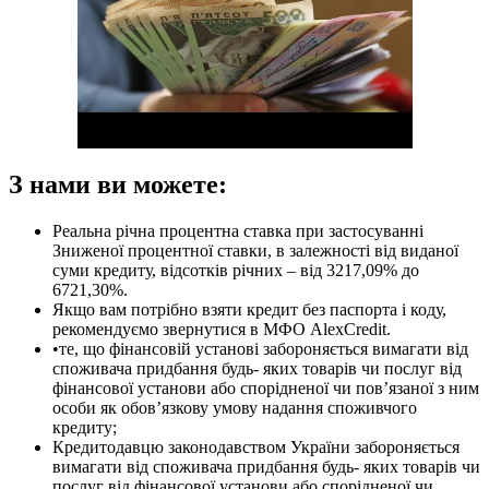
З нами ви можете:
Реальна річна процентна ставка при застосуванні
Зниженої процентної ставки, в залежності від виданої
суми кредиту, відсотків річних – від 3217,09% до
6721,30%.
Якщо вам потрібно взяти кредит без паспорта і коду,
рекомендуємо звернутися в МФО AlexCredit.
•те, що фінансовій установі забороняється вимагати від
споживача придбання будь- яких товарів чи послуг від
фінансової установи або спорідненої чи пов’язаної з ним
особи як обов’язкову умову надання споживчого
кредиту;
Кредитодавцю законодавством України забороняється
вимагати від споживача придбання будь- яких товарів чи
послуг від фінансової установи або спорідненої чи