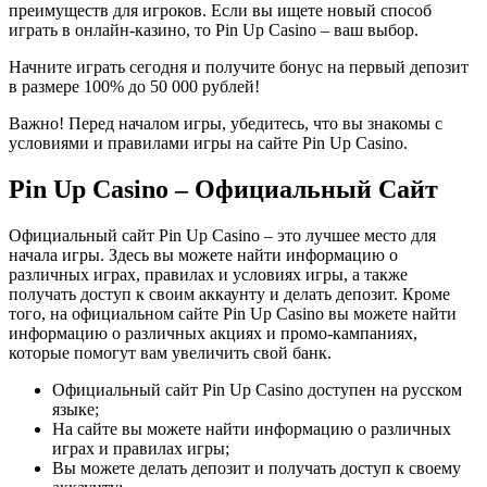
преимуществ для игроков. Если вы ищете новый способ
играть в онлайн-казино, то Pin Up Casino – ваш выбор.
Начните играть сегодня и получите бонус на первый депозит
в размере 100% до 50 000 рублей!
Важно! Перед началом игры, убедитесь, что вы знакомы с
условиями и правилами игры на сайте Pin Up Casino.
Pin Up Casino – Официальный Сайт
Официальный сайт Pin Up Casino – это лучшее место для
начала игры. Здесь вы можете найти информацию о
различных играх, правилах и условиях игры, а также
получать доступ к своим аккаунту и делать депозит. Кроме
того, на официальном сайте Pin Up Casino вы можете найти
информацию о различных акциях и промо-кампаниях,
которые помогут вам увеличить свой банк.
Официальный сайт Pin Up Casino доступен на русском
языке;
На сайте вы можете найти информацию о различных
играх и правилах игры;
Вы можете делать депозит и получать доступ к своему