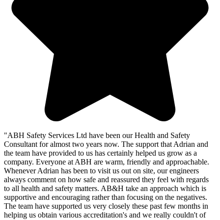
"ABH Safety Services Ltd have been our Health and Safety
Consultant for almost two years now. The support that Adrian and
the team have provided to us has certainly helped us grow as a
company. Everyone at ABH are warm, friendly and approachable.
Whenever Adrian has been to visit us out on site, our engineers
always comment on how safe and reassured they feel with regards
to all health and safety matters. AB&H take an approach which is
supportive and encouraging rather than focusing on the negatives.
The team have supported us very closely these past few months in
helping us obtain various accreditation's and we really couldn't of