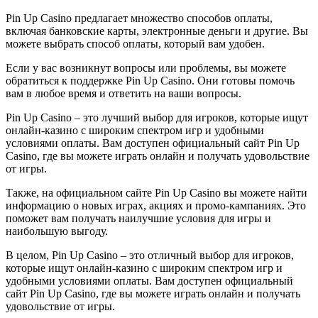
Pin Up Casino предлагает множество способов оплаты,
включая банковские карты, электронные деньги и другие. Вы
можете выбрать способ оплаты, который вам удобен.
Если у вас возникнут вопросы или проблемы, вы можете
обратиться к поддержке Pin Up Casino. Они готовы помочь
вам в любое время и ответить на ваши вопросы.
Pin Up Casino – это лучший выбор для игроков, которые ищут
онлайн-казино с широким спектром игр и удобными
условиями оплаты. Вам доступен официальный сайт Pin Up
Casino, где вы можете играть онлайн и получать удовольствие
от игры.
Также, на официальном сайте Pin Up Casino вы можете найти
информацию о новых играх, акциях и промо-кампаниях. Это
поможет вам получать наилучшие условия для игры и
наибольшую выгоду.
В целом, Pin Up Casino – это отличный выбор для игроков,
которые ищут онлайн-казино с широким спектром игр и
удобными условиями оплаты. Вам доступен официальный
сайт Pin Up Casino, где вы можете играть онлайн и получать
удовольствие от игры.