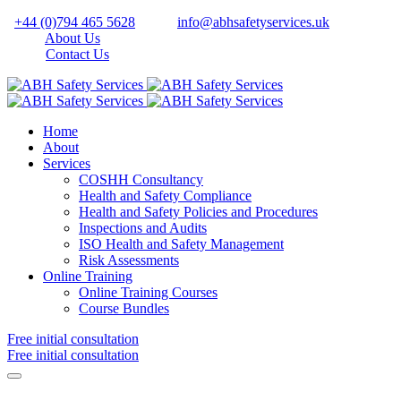
+44 (0)794 465 5628
info@abhsafetyservices.uk
About Us
Contact Us
Home
About
Services
COSHH Consultancy
Health and Safety Compliance
Health and Safety Policies and Procedures
Inspections and Audits
ISO Health and Safety Management
Risk Assessments
Online Training
Online Training Courses
Course Bundles
Free initial consultation
Free initial consultation