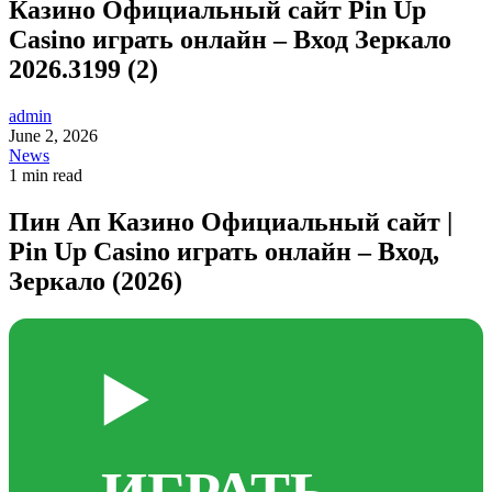
Казино Официальный сайт Pin Up
Casino играть онлайн – Вход Зеркало
2026.3199 (2)
admin
June 2, 2026
News
1 min read
Пин Ап Казино Официальный сайт |
Pin Up Casino играть онлайн – Вход,
Зеркало (2026)
▶️