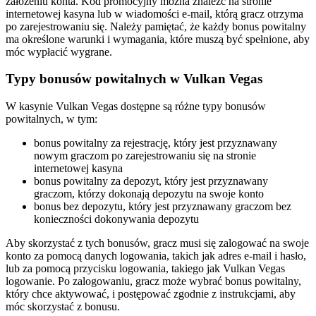
założeniu konta. Kod promocyjny można znaleźć na stronie
internetowej kasyna lub w wiadomości e-mail, którą gracz otrzyma
po zarejestrowaniu się. Należy pamiętać, że każdy bonus powitalny
ma określone warunki i wymagania, które muszą być spełnione, aby
móc wypłacić wygrane.
Typy bonusów powitalnych w Vulkan Vegas
W kasynie Vulkan Vegas dostępne są różne typy bonusów
powitalnych, w tym:
bonus powitalny za rejestrację, który jest przyznawany
nowym graczom po zarejestrowaniu się na stronie
internetowej kasyna
bonus powitalny za depozyt, który jest przyznawany
graczom, którzy dokonają depozytu na swoje konto
bonus bez depozytu, który jest przyznawany graczom bez
konieczności dokonywania depozytu
Aby skorzystać z tych bonusów, gracz musi się zalogować na swoje
konto za pomocą danych logowania, takich jak adres e-mail i hasło,
lub za pomocą przycisku logowania, takiego jak Vulkan Vegas
logowanie. Po zalogowaniu, gracz może wybrać bonus powitalny,
który chce aktywować, i postępować zgodnie z instrukcjami, aby
móc skorzystać z bonusu.