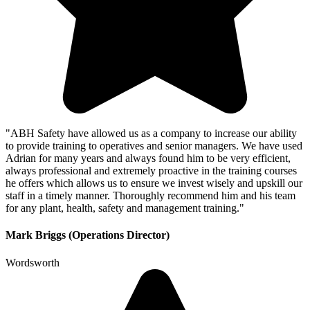
"ABH Safety have allowed us as a company to increase our ability
to provide training to operatives and senior managers. We have used
Adrian for many years and always found him to be very efficient,
always professional and extremely proactive in the training courses
he offers which allows us to ensure we invest wisely and upskill our
staff in a timely manner. Thoroughly recommend him and his team
for any plant, health, safety and management training."
Mark Briggs (Operations Director)
Wordsworth