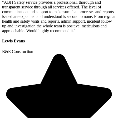
"ABH Safety service provides a professional, thorough and
transparent service through all services offered. The level of
communication and support to make sure that processes and reports
issued are explained and understood is second to none. From regular
health and safety visits and reports, admin support, incident follow
up and investigation the whole team is positive, meticulous and
approachable. Would highly recommend it."
Lewis Evans
B&E Construction