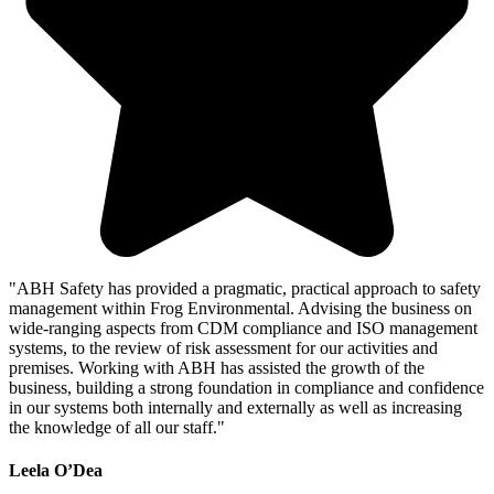
"ABH Safety has provided a pragmatic, practical approach to safety
management within Frog Environmental. Advising the business on
wide-ranging aspects from CDM compliance and ISO management
systems, to the review of risk assessment for our activities and
premises. Working with ABH has assisted the growth of the
business, building a strong foundation in compliance and confidence
in our systems both internally and externally as well as increasing
the knowledge of all our staff."
Leela O’Dea