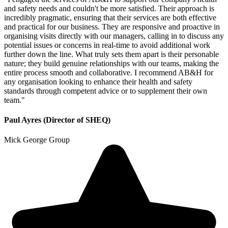
and safety needs and couldn't be more satisfied. Their approach is
incredibly pragmatic, ensuring that their services are both effective
and practical for our business. They are responsive and proactive in
organising visits directly with our managers, calling in to discuss any
potential issues or concerns in real-time to avoid additional work
further down the line. What truly sets them apart is their personable
nature; they build genuine relationships with our teams, making the
entire process smooth and collaborative. I recommend AB&H for
any organisation looking to enhance their health and safety
standards through competent advice or to supplement their own
team."
Paul Ayres (Director of SHEQ)
Mick George Group