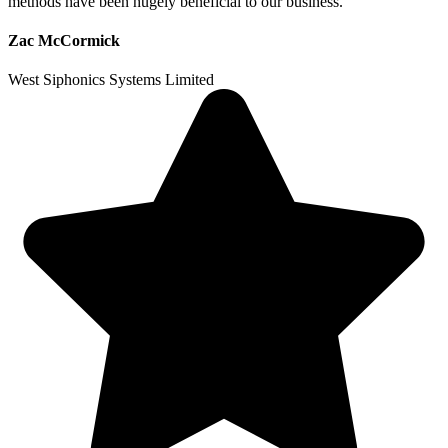
methods have been hugely beneficial to our business."
Zac McCormick
West Siphonics Systems Limited