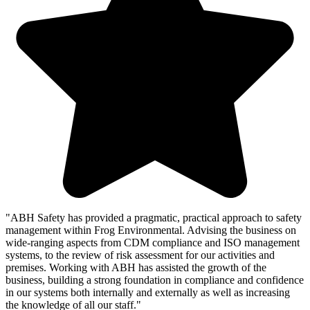
"ABH Safety has provided a pragmatic, practical approach to safety
management within Frog Environmental. Advising the business on
wide-ranging aspects from CDM compliance and ISO management
systems, to the review of risk assessment for our activities and
premises. Working with ABH has assisted the growth of the
business, building a strong foundation in compliance and confidence
in our systems both internally and externally as well as increasing
the knowledge of all our staff."