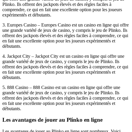
Plinko. Ils offrent des jackpots élevés et des règles faciles à
comprendre, ce qui en fait une excellente option pour les joueurs
expérimentés et débutants.
3. Europes Casino – Europes Casino est un casino en ligne qui offre
une grande variété de jeux de casino, y compris le jeu de Plinko. Ils
offrent des jackpots élevés et des règles faciles à comprendre, ce qui
en fait une excellente option pour les joueurs expérimentés et
débutants.
4. Jackpot City – Jackpot City est un casino en ligne qui offre une
grande variété de jeux de casino, y compris le jeu de Plinko. Ils
offrent des jackpots élevés et des règles faciles à comprendre, ce qui
en fait une excellente option pour les joueurs expérimentés et
débutants.
5. 888 Casino – 888 Casino est un casino en ligne qui offre une
grande variété de jeux de casino, y compris le jeu de Plinko. Ils
offrent des jackpots élevés et des règles faciles à comprendre, ce qui
en fait une excellente option pour les joueurs expérimentés et
débutants.
Les avantages de jouer au Plinko en ligne
Les avantages de jouer au Plinko en ligne sont nombreux. Voici