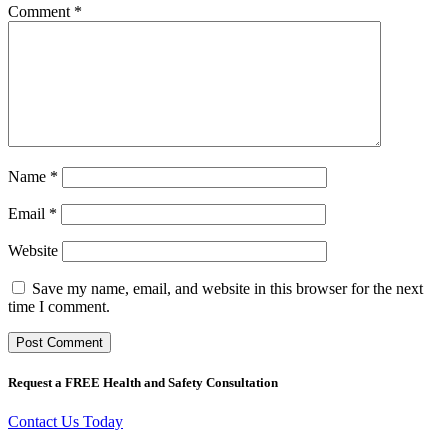
Comment
*
Name
*
Email
*
Website
Save my name, email, and website in this browser for the next
time I comment.
Request a FREE Health and Safety Consultation
Contact Us Today