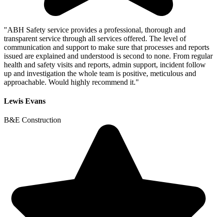
"ABH Safety service provides a professional, thorough and
transparent service through all services offered. The level of
communication and support to make sure that processes and reports
issued are explained and understood is second to none. From regular
health and safety visits and reports, admin support, incident follow
up and investigation the whole team is positive, meticulous and
approachable. Would highly recommend it."
Lewis Evans
B&E Construction