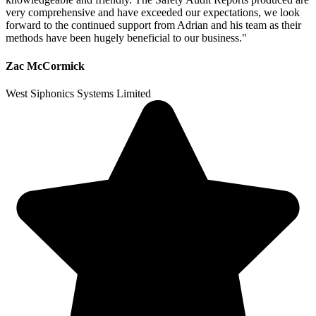
very comprehensive and have exceeded our expectations, we look
forward to the continued support from Adrian and his team as their
methods have been hugely beneficial to our business."
Zac McCormick
West Siphonics Systems Limited