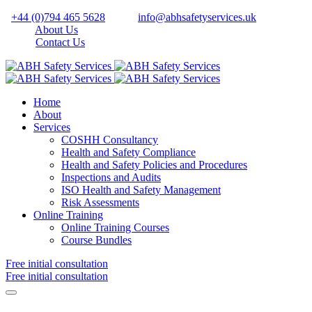
+44 (0)794 465 5628
info@abhsafetyservices.uk
About Us
Contact Us
Home
About
Services
COSHH Consultancy
Health and Safety Compliance
Health and Safety Policies and Procedures
Inspections and Audits
ISO Health and Safety Management
Risk Assessments
Online Training
Online Training Courses
Course Bundles
Free initial consultation
Free initial consultation