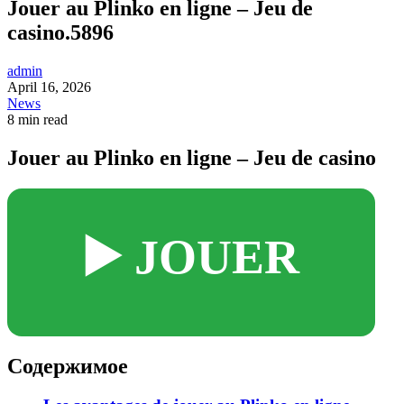
Jouer au Plinko en ligne – Jeu de
casino.5896
admin
April 16, 2026
News
8 min read
Jouer au Plinko en ligne – Jeu de casino
▶️ JOUER
Содержимое