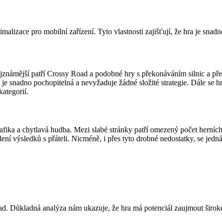
izace pro mobilní zařízení. Tyto vlastnosti zajišťují, že hra je snad
ejznámější patří Crossy Road a podobné hry s překonáváním silnic a p
a je snadno pochopitelná a nevyžaduje žádné složité strategie. Dále se
kategorií.
grafika a chytlavá hudba. Mezi slabé stránky patří omezený počet hern
ení výsledků s přáteli. Nicméně, i přes tyto drobné nedostatky, se jedná
ad. Důkladná analýza nám ukazuje, že hra má potenciál zaujmout širok