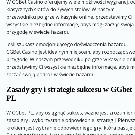
W GGBet Casino oferujemy wiele możliwości wygranej, o
klasycznych slotów do żywych stołów. W naszym
przewodniku po grze w kasynie online, przedstawimy Ci
wszystkie niezbędne informacje, abyś mógł zacząć swoją
przygodę w świecie hazardu.
Jeśli szukasz emocjonującego doświadczenia hazardu,
GGBet Casino jest idealnym miejscem, aby rozpocząć swo
przygodę. W naszym przewodniku po grze w kasynie onli
przedstawimy Ci wszystkie niezbędne informacje, abyś m
zacząć swoją podróż w świecie hazardu.
Zasady gry i strategie sukcesu w GGbet
PL
W GGbet PL, aby osiągnąć sukces, ważne jest zrozumien
zasad gry i wykorzystanie odpowiedniej strategii. Pierw
krokiem jest wybranie odpowiedniego gry, która pasuje 