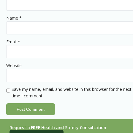
Name
*
Email
*
Website
Save my name, email, and website in this browser for the next
time I comment.
Request a FREE Health and Safety Consultation