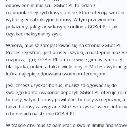
odpowiednim miejscu. GGBet PL to jeden z
najpopularniejszych kasyn online, które oferują szeroki
wybór gier i atrakcyjne bonusy. W tym przewodniku
pokażemy, jak grać w kasynie online z GGBet PL i jak
uzyskać maksymalny zysk.
Wpierw, musisz zarejestrować się na stronie GGBet PL.
Proces rejestracji jest prosty i szybki, a następnie możes
rozpocząć grę. GGBet PL oferuje wiele gier, w tym rulet,
blackjacka, poker, a także wiele innych. Możesz wybrać g
która najlepiej odpowiada twoim preferencjom.
Jeśli chcesz uzyskać bonus, musisz zalogować się do
swojego konta i wykonać depozyt. GGBet PL oferuje róż
bonusy, w tym bonusy powitalne, bonusy za depozyty, a
także bonusy za wygrane. Możesz uzyskać więcej informa
o bonusach na stronie GGBet PL.
W trakcie gry, musisz pamiętać o swoim limitie finansow