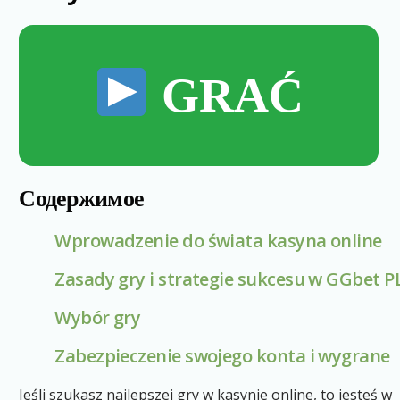
GRAĆ
Содержимое
Wprowadzenie do świata kasyna online
Zasady gry i strategie sukcesu w GGbet P
Wybór gry
Zabezpieczenie swojego konta i wygrane
Jeśli szukasz najlepszej gry w kasynie online, to jesteś w