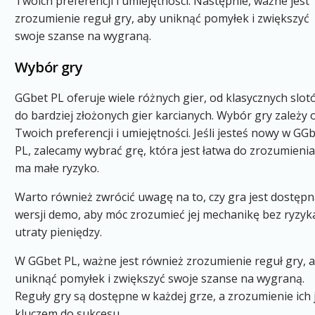
Twoich preferencji i umiejętności. Następnie, ważne jest
zrozumienie reguł gry, aby uniknąć pomyłek i zwiększyć
swoje szanse na wygraną.
Wybór gry
GGbet PL oferuje wiele różnych gier, od klasycznych slot
do bardziej złożonych gier karcianych. Wybór gry zależy 
Twoich preferencji i umiejętności. Jeśli jesteś nowy w GG
PL, zalecamy wybrać grę, która jest łatwa do zrozumienia
ma małe ryzyko.
Warto również zwrócić uwagę na to, czy gra jest dostęp
wersji demo, aby móc zrozumieć jej mechanikę bez ryzyk
utraty pieniędzy.
W GGbet PL, ważne jest również zrozumienie reguł gry, 
uniknąć pomyłek i zwiększyć swoje szanse na wygraną.
Reguły gry są dostępne w każdej grze, a zrozumienie ich 
kluczem do sukcesu.