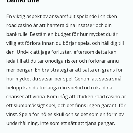
En viktig aspekt av ansvarsfullt spelande i chicken
road casino är att hantera dina insatser och din
bankrulle. Bestäm en budget för hur mycket du är
villig att förlora innan du börjar spela, och håll dig till
den. Undvik att jaga förluster, eftersom detta kan
leda till att du tar onödiga risker och förlorar ännu
mer pengar. En bra strategi är att sätta en gräns för
hur mycket du satsar per spel. Genom att satsa små
belopp kan du förlänga din speltid och öka dina
chanser att vinna. Kom ihåg att chicken road casino är
ett slumpmässigt spel, och det finns ingen garanti för
vinst. Spela för nöjes skull och se det som en form av
underhållning, inte som ett sätt att tjäna pengar.