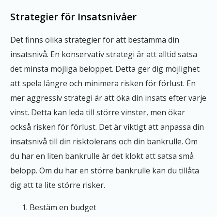
Strategier för Insatsnivåer
Det finns olika strategier för att bestämma din
insatsnivå. En konservativ strategi är att alltid satsa
det minsta möjliga beloppet. Detta ger dig möjlighet
att spela längre och minimera risken för förlust. En
mer aggressiv strategi är att öka din insats efter varje
vinst. Detta kan leda till större vinster, men ökar
också risken för förlust. Det är viktigt att anpassa din
insatsnivå till din risktolerans och din bankrulle. Om
du har en liten bankrulle är det klokt att satsa små
belopp. Om du har en större bankrulle kan du tillåta
dig att ta lite större risker.
Bestäm en budget