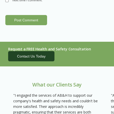
next time I comment.
Request a FREE Health and Safety Consultation
Contact Us Today
What our Clients Say
"I engaged the services of AB&H to support our
"
company's health and safety needs and couldn't be
t
more satisfied. Their approach is incredibly
s
pragmatic, ensuring that their services are both
s