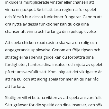
inkludera multiplicerade vinster eller chansen att
vinna en jackpot. Se till att läsa reglerna för spelet
och förstå hur dessa funktioner fungerar. Genom att
dra nytta av dessa funktioner kan du öka dina
chanser att vinna och förlänga din spelupplevelse.
Att spela chicken road casino ska vara en rolig och
engagerande upplevelse. Genom att följa tipsen och
strategierna i denna guide kan du förbättra dina
färdigheter, hantera dina insatser och njuta av spelet
på ett ansvarsfullt sätt. Kom ihåg att det viktigaste är
att ha kul och att aldrig spela för mer än du har råd
att förlora.
Slutligen vill vi betona vikten av att spela ansvarsfullt.
Sätt gränser för din speltid och dina insatser, och sök