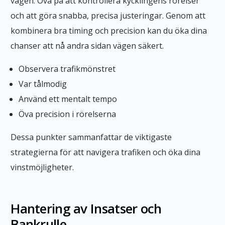
vägen. Öva på att kontrollera kycklingens rörelser
och att göra snabba, precisa justeringar. Genom att
kombinera bra timing och precision kan du öka dina
chanser att nå andra sidan vägen säkert.
Observera trafikmönstret
Var tålmodig
Använd ett mentalt tempo
Öva precision i rörelserna
Dessa punkter sammanfattar de viktigaste
strategierna för att navigera trafiken och öka dina
vinstmöjligheter.
Hantering av Insatser och
Bankrulle