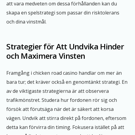
att vara medveten om dessa förhållanden kan du
skapa en spelstrategi som passar din risktolerans
och dina vinstmål.
Strategier för Att Undvika Hinder
och Maximera Vinsten
Framgång i chicken road casino handlar om mer än
bara tur; det kräver också en genomtänkt strategi. En
av de viktigaste strategierna är att observera
trafikmönstret. Studera hur fordonen rör sig och
försök att förutsäga när det är säkert att korsa
vägen. Undvik att stirra direkt på fordonen, eftersom
detta kan förvirra din timing. Fokusera istället på att