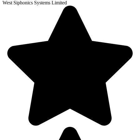
West Siphonics Systems Limited