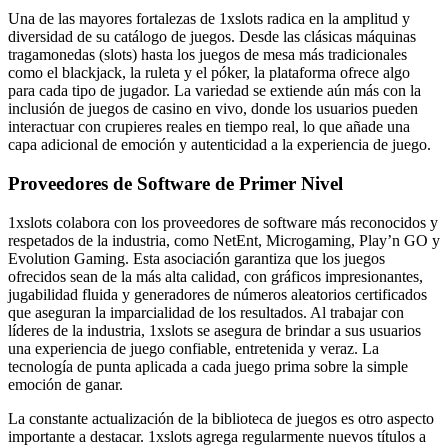
Una de las mayores fortalezas de 1xslots radica en la amplitud y
diversidad de su catálogo de juegos. Desde las clásicas máquinas
tragamonedas (slots) hasta los juegos de mesa más tradicionales
como el blackjack, la ruleta y el póker, la plataforma ofrece algo
para cada tipo de jugador. La variedad se extiende aún más con la
inclusión de juegos de casino en vivo, donde los usuarios pueden
interactuar con crupieres reales en tiempo real, lo que añade una
capa adicional de emoción y autenticidad a la experiencia de juego.
Proveedores de Software de Primer Nivel
1xslots colabora con los proveedores de software más reconocidos y
respetados de la industria, como NetEnt, Microgaming, Play’n GO y
Evolution Gaming. Esta asociación garantiza que los juegos
ofrecidos sean de la más alta calidad, con gráficos impresionantes,
jugabilidad fluida y generadores de números aleatorios certificados
que aseguran la imparcialidad de los resultados. Al trabajar con
líderes de la industria, 1xslots se asegura de brindar a sus usuarios
una experiencia de juego confiable, entretenida y veraz. La
tecnología de punta aplicada a cada juego prima sobre la simple
emoción de ganar.
La constante actualización de la biblioteca de juegos es otro aspecto
importante a destacar. 1xslots agrega regularmente nuevos títulos a