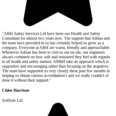
"ABH Safety Services Ltd have been our Health and Safety
Consultant for almost two years now. The support that Adrian and
the team have provided to us has certainly helped us grow as a
company. Everyone at ABH are warm, friendly and approachable.
Whenever Adrian has been to visit us out on site, our engineers
always comment on how safe and reassured they feel with regards
to all health and safety matters. AB&H take an approach which is
supportive and encouraging rather than focusing on the negatives.
The team have supported us very closely these past few months in
helping us obtain various accreditation's and we really couldn't of
done it without their support."
Chloe Harrison
SoilSafe Ltd