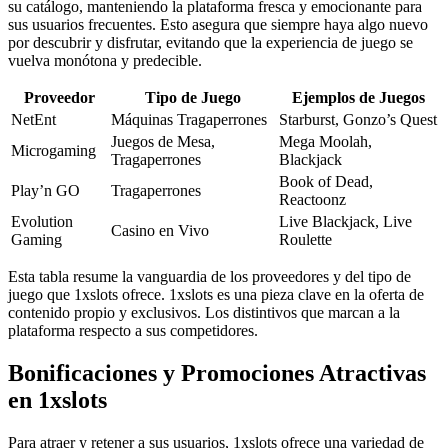
su catálogo, manteniendo la plataforma fresca y emocionante para
sus usuarios frecuentes. Esto asegura que siempre haya algo nuevo
por descubrir y disfrutar, evitando que la experiencia de juego se
vuelva monótona y predecible.
Proveedor
Tipo de Juego
Ejemplos de Juegos
NetEnt
Máquinas Tragaperrones
Starburst, Gonzo’s Quest
Juegos de Mesa,
Mega Moolah,
Microgaming
Tragaperrones
Blackjack
Book of Dead,
Play’n GO
Tragaperrones
Reactoonz
Evolution
Live Blackjack, Live
Casino en Vivo
Gaming
Roulette
Esta tabla resume la vanguardia de los proveedores y del tipo de
juego que 1xslots ofrece. 1xslots es una pieza clave en la oferta de
contenido propio y exclusivos. Los distintivos que marcan a la
plataforma respecto a sus competidores.
Bonificaciones y Promociones Atractivas
en 1xslots
Para atraer y retener a sus usuarios, 1xslots ofrece una variedad de