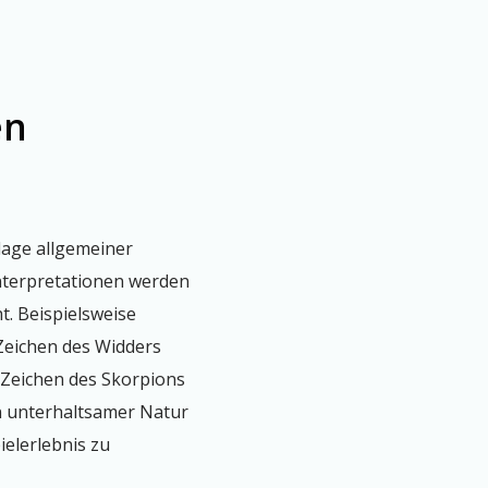
en
lage allgemeiner
Interpretationen werden
t. Beispielsweise
 Zeichen des Widders
 Zeichen des Skorpions
in unterhaltsamer Natur
ielerlebnis zu