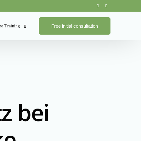
Free initial consultation
ne Training
ne Training Courses
pliance
se Bundles
ies and Procedures
 Management
z bei
ke