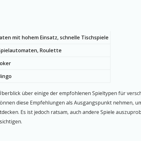
ten mit hohem Einsatz, schnelle Tischspiele
Spielautomaten, Roulette
Poker
Bingo
 Überblick über einige der empfohlenen Spieltypen für vers
r können diese Empfehlungen als Ausgangspunkt nehmen, um
tdecken. Es ist jedoch ratsam, auch andere Spiele auszupro
ichtigen.