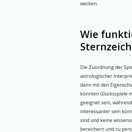
wecken.
Wie funkti
Sternzeic
Die Zuordnung der Spie
astrologischer Interpr
dann mit den Eigenscha
könnten Glücksspiele m
geeignet sein, während
interessanter sein kön
sind und keine wissensc
bereichern und zu pers