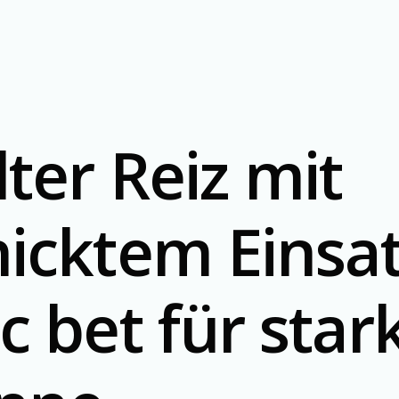
lter Reiz mit
icktem Einsat
c bet für star