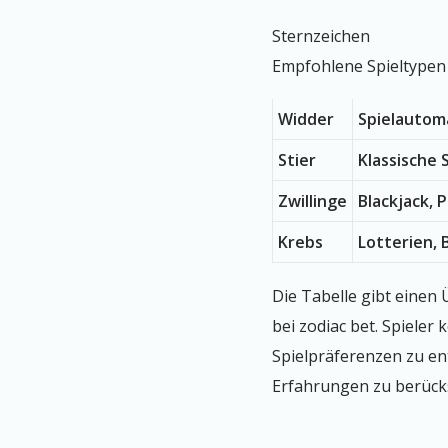
Sternzeichen
Empfohlene Spieltypen
Widder
Spielautoma
Stier
Klassische 
Zwillinge
Blackjack, 
Krebs
Lotterien, 
Die Tabelle gibt einen
bei zodiac bet. Spiele
Spielpräferenzen zu en
Erfahrungen zu berücks