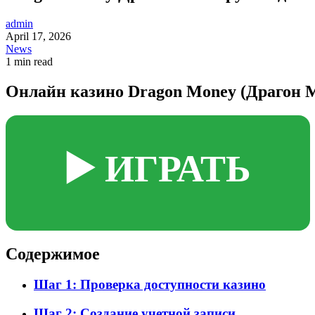
admin
April 17, 2026
News
1 min read
Онлайн казино Dragon Money (Драгон М
▶️ ИГРАТЬ
Содержимое
Шаг 1: Проверка доступности казино
Шаг 2: Создание учетной записи