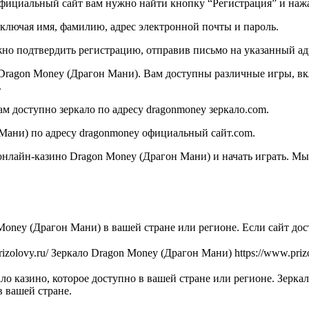
официальный сайт вам нужно найти кнопку “Регистрация” и нажа
включая имя, фамилию, адрес электронной почты и пароль.
но подтвердить регистрацию, отправив письмо на указанный ад
 Dragon Money (Драгон Мани). Вам доступны различные игры, вк
.
м доступно зеркало по адресу dragonmoney зеркало.com.
Мани) по адресу dragonmoney официальный сайт.com.
онлайн-казино Dragon Money (Драгон Мани) и начать играть. Мы 
oney (Драгон Мани) в вашей стране или регионе. Если сайт дос
izolovy.ru/
Зеркало Dragon Money (Драгон Мани)
https://www.priz
о казино, которое доступно в вашей стране или регионе. Зеркал
в вашей стране.