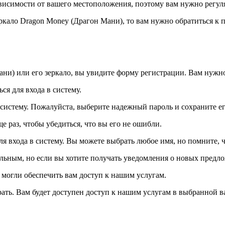
ависимости от вашего местоположения, поэтому вам нужно регуля
кало Dragon Money (Драгон Мани), то вам нужно обратиться к п
ни) или его зеркало, вы увидите форму регистрации. Вам нужн
ся для входа в систему.
в систему. Пожалуйста, выберите надежный пароль и сохраните ег
е раз, чтобы убедиться, что вы его не ошибли.
 для входа в систему. Вы можете выбрать любое имя, но помните,
тельным, но если вы хотите получать уведомления о новых предл
ы могли обеспечить вам доступ к нашим услугам.
грать. Вам будет доступен доступ к нашим услугам в выбранной в