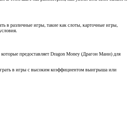
ть в различные игры, такие как слоты, карточные игры,
условия.
 которые предоставляет Dragon Money (Драгон Мани) для
 играть в игры с высоким коэффициентом выигрыша или