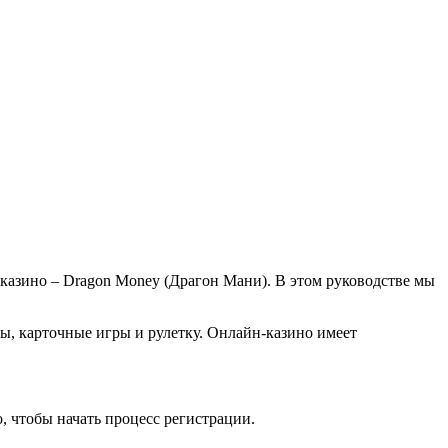
-казино – Dragon Money (Драгон Мани). В этом руководстве мы
ы, карточные игры и рулетку. Онлайн-казино имеет
 чтобы начать процесс регистрации.