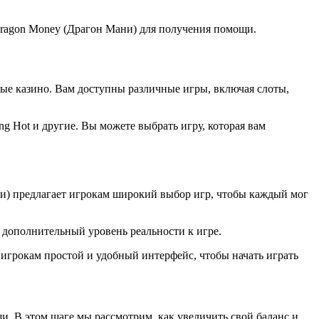
Dragon Money (Драгон Мани) для получения помощи.
ые казино. Вам доступны различные игры, включая слоты,
ng Hot и другие. Вы можете выбрать игру, которая вам
ни) предлагает игрокам широкий выбор игр, чтобы каждый мог
 дополнительный уровень реальности к игре.
 игрокам простой и удобный интерфейс, чтобы начать играть
. В этом шаге мы рассмотрим, как увеличить свой баланс и