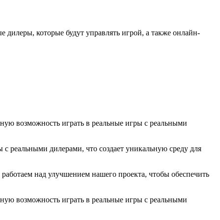
е дилеры, которые будут управлять игрой, а также онлайн-
ьную возможность играть в реальные игры с реальными
ы с реальными дилерами, что создает уникальную среду для
 работаем над улучшением нашего проекта, чтобы обеспечить
ьную возможность играть в реальные игры с реальными