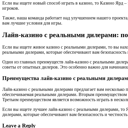
Если вы ищете новый способ играть в казино, то Казино Ярд – 
игроков.
Также, наша команда работает над улучшением нашего проекта
вам лучшие условия для игры.
Лайв-казино с реальными дилерами: по
Если вы ищете живое казино с реальными дилерами, то вы нахо
реальными дилерами, которые обеспечивают вам безопасность 
Один из главных преимуществ лайв-казино с реальными дилера
советы от опытных дилеров. Это особенно важно для начинающи
Преимущества лайв-казино с реальными дилера
Лайв-казино с реальными дилерами предлагает вам несколько п
обеспечиваемая реальными дилерами. Вторым преимуществом яв
Третьим преимуществом является возможность играть в несколь
Если вы ищете лучшее лайв-казино с реальными дилерами, то 
дилерами, которые обеспечивают вам безопасность и честность
Leave a Reply