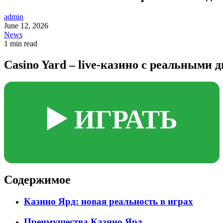
admin
June 12, 2026
News
1 min read
Casino Yard – live-казино с реальными
▶️ ИГРАТЬ
Содержимое
Казино Ярд: новая реальность в играх
Преимущества Казино Ярд