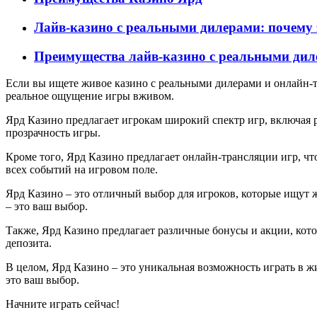
Лайв-казино с реальными дилерами: почему
Преимущества лайв-казино с реальными ди
Если вы ищете живое казино с реальными дилерами и онлайн-т
реальное ощущение игры вживом.
Ярд Казино предлагает игрокам широкий спектр игр, включая р
прозрачность игры.
Кроме того, Ярд Казино предлагает онлайн-трансляции игр, что
всех событий на игровом поле.
Ярд Казино – это отличный выбор для игроков, которые ищут 
– это ваш выбор.
Также, Ярд Казино предлагает различные бонусы и акции, кото
депозита.
В целом, Ярд Казино – это уникальная возможность играть в ж
это ваш выбор.
Начните играть сейчас!