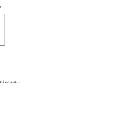
*
me I comment.