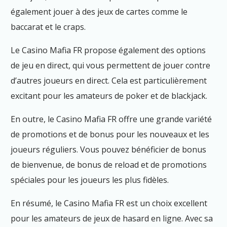
également jouer à des jeux de cartes comme le
baccarat et le craps.
Le Casino Mafia FR propose également des options
de jeu en direct, qui vous permettent de jouer contre
d’autres joueurs en direct. Cela est particulièrement
excitant pour les amateurs de poker et de blackjack.
En outre, le Casino Mafia FR offre une grande variété
de promotions et de bonus pour les nouveaux et les
joueurs réguliers. Vous pouvez bénéficier de bonus
de bienvenue, de bonus de reload et de promotions
spéciales pour les joueurs les plus fidèles.
En résumé, le Casino Mafia FR est un choix excellent
pour les amateurs de jeux de hasard en ligne. Avec sa