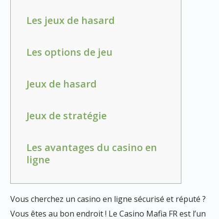
Les jeux de hasard
Les options de jeu
Jeux de hasard
Jeux de stratégie
Les avantages du casino en
ligne
Vous cherchez un casino en ligne sécurisé et réputé ?
Vous êtes au bon endroit ! Le Casino Mafia FR est l’un