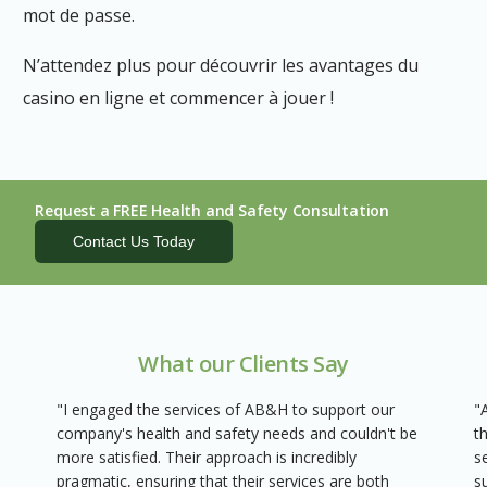
mot de passe.
N’attendez plus pour découvrir les avantages du
casino en ligne et commencer à jouer !
Request a FREE Health and Safety Consultation
Contact Us Today
What our Clients Say
"I engaged the services of AB&H to support our
"
company's health and safety needs and couldn't be
t
more satisfied. Their approach is incredibly
s
pragmatic, ensuring that their services are both
s