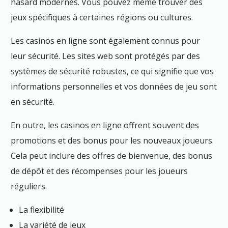
hasard modernes. Vous pouvez même trouver des
jeux spécifiques à certaines régions ou cultures.
Les casinos en ligne sont également connus pour
leur sécurité. Les sites web sont protégés par des
systèmes de sécurité robustes, ce qui signifie que vos
informations personnelles et vos données de jeu sont
en sécurité.
En outre, les casinos en ligne offrent souvent des
promotions et des bonus pour les nouveaux joueurs.
Cela peut inclure des offres de bienvenue, des bonus
de dépôt et des récompenses pour les joueurs
réguliers.
La flexibilité
La variété de jeux