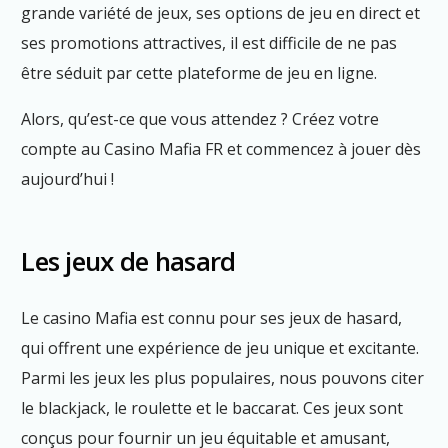
grande variété de jeux, ses options de jeu en direct et
ses promotions attractives, il est difficile de ne pas
être séduit par cette plateforme de jeu en ligne.
Alors, qu’est-ce que vous attendez ? Créez votre
compte au Casino Mafia FR et commencez à jouer dès
aujourd’hui !
Les jeux de hasard
Le casino Mafia est connu pour ses jeux de hasard,
qui offrent une expérience de jeu unique et excitante.
Parmi les jeux les plus populaires, nous pouvons citer
le blackjack, le roulette et le baccarat. Ces jeux sont
conçus pour fournir un jeu équitable et amusant,