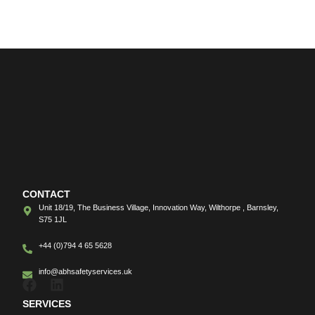
CONTACT
Unit 18/19, The Business Village, Innovation Way, Wilthorpe , Barnsley,
S75 1JL
+44 (0)794 4 65 5628
info@abhsafetyservices.uk
SERVICES