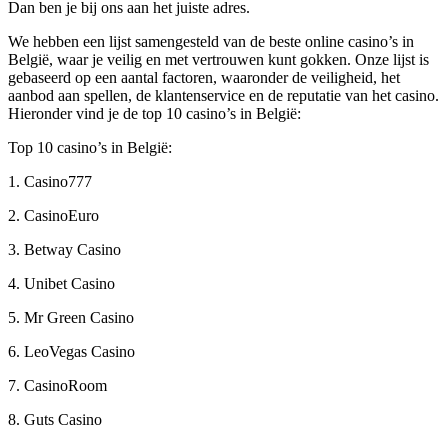
Dan ben je bij ons aan het juiste adres.
We hebben een lijst samengesteld van de beste online casino’s in
België, waar je veilig en met vertrouwen kunt gokken. Onze lijst is
gebaseerd op een aantal factoren, waaronder de veiligheid, het
aanbod aan spellen, de klantenservice en de reputatie van het casino.
Hieronder vind je de top 10 casino’s in België:
Top 10 casino’s in België:
1. Casino777
2. CasinoEuro
3. Betway Casino
4. Unibet Casino
5. Mr Green Casino
6. LeoVegas Casino
7. CasinoRoom
8. Guts Casino