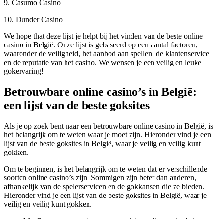
9. Casumo Casino
10. Dunder Casino
We hope that deze lijst je helpt bij het vinden van de beste online
casino in België. Onze lijst is gebaseerd op een aantal factoren,
waaronder de veiligheid, het aanbod aan spellen, de klantenservice
en de reputatie van het casino. We wensen je een veilig en leuke
gokervaring!
Betrouwbare online casino’s in België:
een lijst van de beste goksites
Als je op zoek bent naar een betrouwbare online casino in België, is
het belangrijk om te weten waar je moet zijn. Hieronder vind je een
lijst van de beste goksites in België, waar je veilig en veilig kunt
gokken.
Om te beginnen, is het belangrijk om te weten dat er verschillende
soorten online casino’s zijn. Sommigen zijn beter dan anderen,
afhankelijk van de spelerservicen en de gokkansen die ze bieden.
Hieronder vind je een lijst van de beste goksites in België, waar je
veilig en veilig kunt gokken.