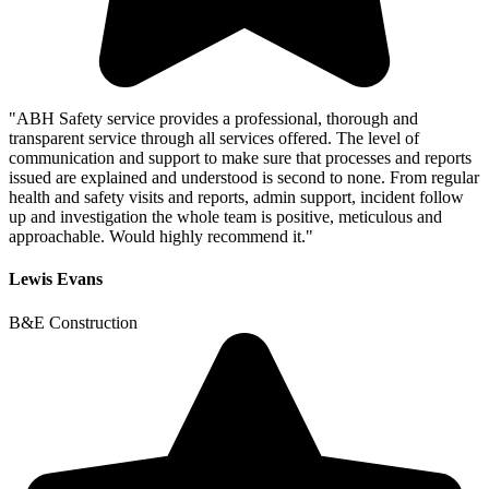
"ABH Safety service provides a professional, thorough and
transparent service through all services offered. The level of
communication and support to make sure that processes and reports
issued are explained and understood is second to none. From regular
health and safety visits and reports, admin support, incident follow
up and investigation the whole team is positive, meticulous and
approachable. Would highly recommend it."
Lewis Evans
B&E Construction