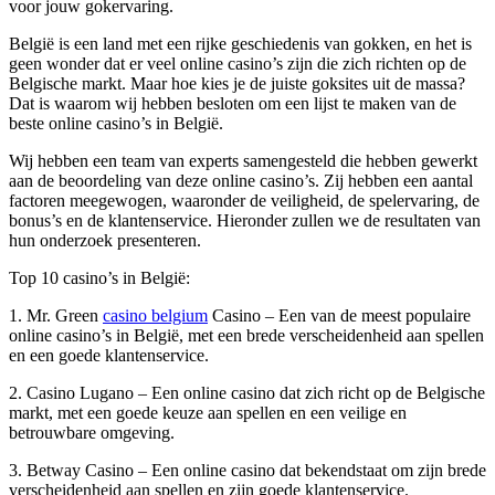
voor jouw gokervaring.
België is een land met een rijke geschiedenis van gokken, en het is
geen wonder dat er veel online casino’s zijn die zich richten op de
Belgische markt. Maar hoe kies je de juiste goksites uit de massa?
Dat is waarom wij hebben besloten om een lijst te maken van de
beste online casino’s in België.
Wij hebben een team van experts samengesteld die hebben gewerkt
aan de beoordeling van deze online casino’s. Zij hebben een aantal
factoren meegewogen, waaronder de veiligheid, de spelervaring, de
bonus’s en de klantenservice. Hieronder zullen we de resultaten van
hun onderzoek presenteren.
Top 10 casino’s in België:
1. Mr. Green
casino belgium
Casino – Een van de meest populaire
online casino’s in België, met een brede verscheidenheid aan spellen
en een goede klantenservice.
2. Casino Lugano – Een online casino dat zich richt op de Belgische
markt, met een goede keuze aan spellen en een veilige en
betrouwbare omgeving.
3. Betway Casino – Een online casino dat bekendstaat om zijn brede
verscheidenheid aan spellen en zijn goede klantenservice.