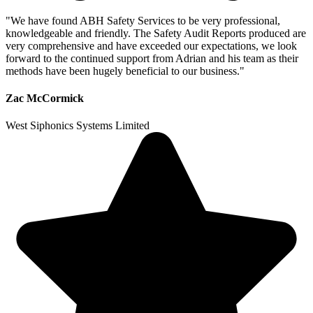
"We have found ABH Safety Services to be very professional,
knowledgeable and friendly. The Safety Audit Reports produced are
very comprehensive and have exceeded our expectations, we look
forward to the continued support from Adrian and his team as their
methods have been hugely beneficial to our business."
Zac McCormick
West Siphonics Systems Limited