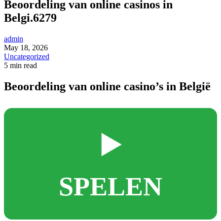
Beoordeling van online casinos in
Belgi.6279
admin
May 18, 2026
Uncategorized
5 min read
Beoordeling van online casino’s in België
▶️
SPELEN