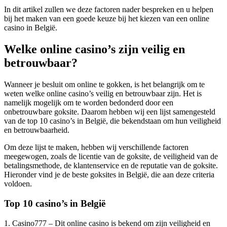
In dit artikel zullen we deze factoren nader bespreken en u helpen
bij het maken van een goede keuze bij het kiezen van een online
casino in België.
Welke online casino’s zijn veilig en
betrouwbaar?
Wanneer je besluit om online te gokken, is het belangrijk om te
weten welke online casino’s veilig en betrouwbaar zijn. Het is
namelijk mogelijk om te worden bedonderd door een
onbetrouwbare goksite. Daarom hebben wij een lijst samengesteld
van de top 10 casino’s in België, die bekendstaan om hun veiligheid
en betrouwbaarheid.
Om deze lijst te maken, hebben wij verschillende factoren
meegewogen, zoals de licentie van de goksite, de veiligheid van de
betalingsmethode, de klantenservice en de reputatie van de goksite.
Hieronder vind je de beste goksites in België, die aan deze criteria
voldoen.
Top 10 casino’s in België
1. Casino777 – Dit online casino is bekend om zijn veiligheid en