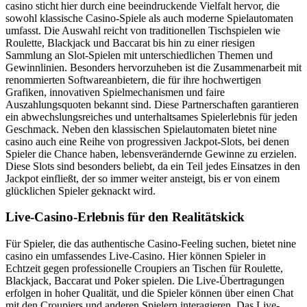
casino sticht hier durch eine beeindruckende Vielfalt hervor, die
sowohl klassische Casino-Spiele als auch moderne Spielautomaten
umfasst. Die Auswahl reicht von traditionellen Tischspielen wie
Roulette, Blackjack und Baccarat bis hin zu einer riesigen
Sammlung an Slot-Spielen mit unterschiedlichen Themen und
Gewinnlinien. Besonders hervorzuheben ist die Zusammenarbeit mit
renommierten Softwareanbietern, die für ihre hochwertigen
Grafiken, innovativen Spielmechanismen und faire
Auszahlungsquoten bekannt sind. Diese Partnerschaften garantieren
ein abwechslungsreiches und unterhaltsames Spielerlebnis für jeden
Geschmack. Neben den klassischen Spielautomaten bietet nine
casino auch eine Reihe von progressiven Jackpot-Slots, bei denen
Spieler die Chance haben, lebensverändernde Gewinne zu erzielen.
Diese Slots sind besonders beliebt, da ein Teil jedes Einsatzes in den
Jackpot einfließt, der so immer weiter ansteigt, bis er von einem
glücklichen Spieler geknackt wird.
Live-Casino-Erlebnis für den Realitätskick
Für Spieler, die das authentische Casino-Feeling suchen, bietet nine
casino ein umfassendes Live-Casino. Hier können Spieler in
Echtzeit gegen professionelle Croupiers an Tischen für Roulette,
Blackjack, Baccarat und Poker spielen. Die Live-Übertragungen
erfolgen in hoher Qualität, und die Spieler können über einen Chat
mit den Croupiers und anderen Spielern interagieren. Das Live-