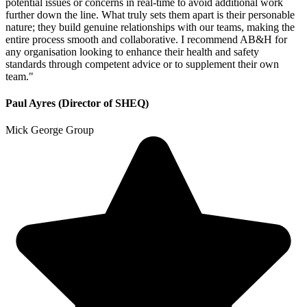
potential issues or concerns in real-time to avoid additional work
further down the line. What truly sets them apart is their personable
nature; they build genuine relationships with our teams, making the
entire process smooth and collaborative. I recommend AB&H for
any organisation looking to enhance their health and safety
standards through competent advice or to supplement their own
team."
Paul Ayres (Director of SHEQ)
Mick George Group