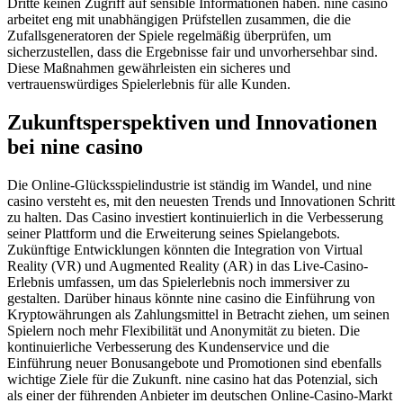
Dritte keinen Zugriff auf sensible Informationen haben. nine casino
arbeitet eng mit unabhängigen Prüfstellen zusammen, die die
Zufallsgeneratoren der Spiele regelmäßig überprüfen, um
sicherzustellen, dass die Ergebnisse fair und unvorhersehbar sind.
Diese Maßnahmen gewährleisten ein sicheres und
vertrauenswürdiges Spielerlebnis für alle Kunden.
Zukunftsperspektiven und Innovationen
bei nine casino
Die Online-Glücksspielindustrie ist ständig im Wandel, und nine
casino versteht es, mit den neuesten Trends und Innovationen Schritt
zu halten. Das Casino investiert kontinuierlich in die Verbesserung
seiner Plattform und die Erweiterung seines Spielangebots.
Zukünftige Entwicklungen könnten die Integration von Virtual
Reality (VR) und Augmented Reality (AR) in das Live-Casino-
Erlebnis umfassen, um das Spielerlebnis noch immersiver zu
gestalten. Darüber hinaus könnte nine casino die Einführung von
Kryptowährungen als Zahlungsmittel in Betracht ziehen, um seinen
Spielern noch mehr Flexibilität und Anonymität zu bieten. Die
kontinuierliche Verbesserung des Kundenservice und die
Einführung neuer Bonusangebote und Promotionen sind ebenfalls
wichtige Ziele für die Zukunft. nine casino hat das Potenzial, sich
als einer der führenden Anbieter im deutschen Online-Casino-Markt