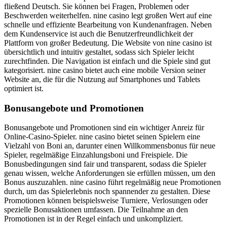
fließend Deutsch. Sie können bei Fragen, Problemen oder
Beschwerden weiterhelfen. nine casino legt großen Wert auf eine
schnelle und effiziente Bearbeitung von Kundenanfragen. Neben
dem Kundenservice ist auch die Benutzerfreundlichkeit der
Plattform von großer Bedeutung. Die Website von nine casino ist
übersichtlich und intuitiv gestaltet, sodass sich Spieler leicht
zurechtfinden. Die Navigation ist einfach und die Spiele sind gut
kategorisiert. nine casino bietet auch eine mobile Version seiner
Website an, die für die Nutzung auf Smartphones und Tablets
optimiert ist.
Bonusangebote und Promotionen
Bonusangebote und Promotionen sind ein wichtiger Anreiz für
Online-Casino-Spieler. nine casino bietet seinen Spielern eine
Vielzahl von Boni an, darunter einen Willkommensbonus für neue
Spieler, regelmäßige Einzahlungsboni und Freispiele. Die
Bonusbedingungen sind fair und transparent, sodass die Spieler
genau wissen, welche Anforderungen sie erfüllen müssen, um den
Bonus auszuzahlen. nine casino führt regelmäßig neue Promotionen
durch, um das Spielerlebnis noch spannender zu gestalten. Diese
Promotionen können beispielsweise Turniere, Verlosungen oder
spezielle Bonusaktionen umfassen. Die Teilnahme an den
Promotionen ist in der Regel einfach und unkompliziert.