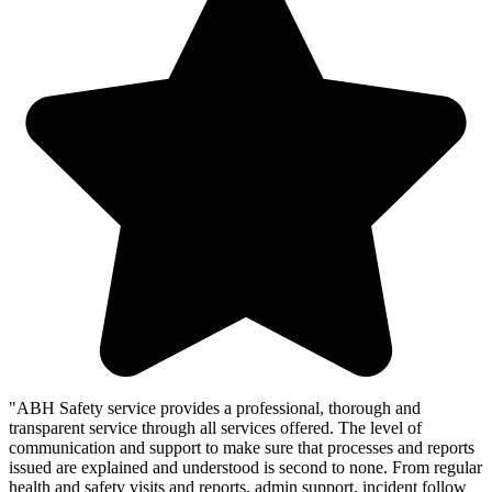
"ABH Safety service provides a professional, thorough and
transparent service through all services offered. The level of
communication and support to make sure that processes and reports
issued are explained and understood is second to none. From regular
health and safety visits and reports, admin support, incident follow