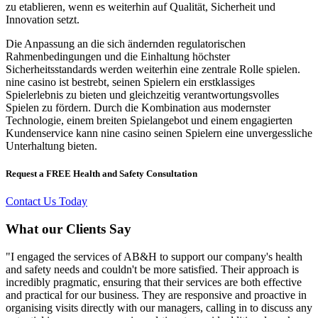
zu etablieren, wenn es weiterhin auf Qualität, Sicherheit und
Innovation setzt.
Die Anpassung an die sich ändernden regulatorischen
Rahmenbedingungen und die Einhaltung höchster
Sicherheitsstandards werden weiterhin eine zentrale Rolle spielen.
nine casino ist bestrebt, seinen Spielern ein erstklassiges
Spielerlebnis zu bieten und gleichzeitig verantwortungsvolles
Spielen zu fördern. Durch die Kombination aus modernster
Technologie, einem breiten Spielangebot und einem engagierten
Kundenservice kann nine casino seinen Spielern eine unvergessliche
Unterhaltung bieten.
Request a FREE Health and Safety Consultation
Contact Us Today
What our Clients Say
"I engaged the services of AB&H to support our company's health
and safety needs and couldn't be more satisfied. Their approach is
incredibly pragmatic, ensuring that their services are both effective
and practical for our business. They are responsive and proactive in
organising visits directly with our managers, calling in to discuss any