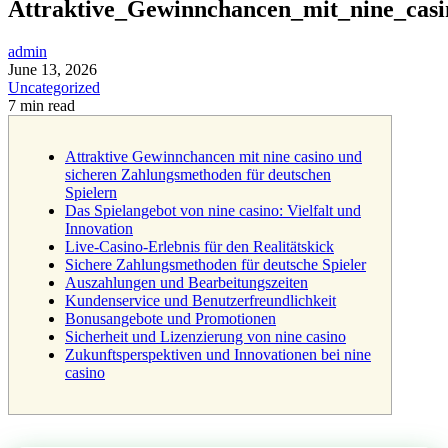
Attraktive_Gewinnchancen_mit_nine_cas
admin
June 13, 2026
Uncategorized
7 min read
Attraktive Gewinnchancen mit nine casino und
sicheren Zahlungsmethoden für deutschen
Spielern
Das Spielangebot von nine casino: Vielfalt und
Innovation
Live-Casino-Erlebnis für den Realitätskick
Sichere Zahlungsmethoden für deutsche Spieler
Auszahlungen und Bearbeitungszeiten
Kundenservice und Benutzerfreundlichkeit
Bonusangebote und Promotionen
Sicherheit und Lizenzierung von nine casino
Zukunftsperspektiven und Innovationen bei nine
casino