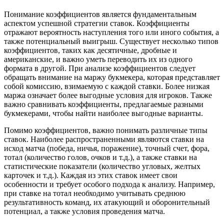
Понимание коэффициентов является фундаментальным
аспектом успешной стратегии ставок. Коэффициенты
отражают вероятность наступления того или иного события, а
также потенциальный выигрыш. Существует несколько типов
коэффициентов, таких как десятичные, дробные и
американские, и важно уметь переводить их из одного
формата в другой. При анализе коэффициентов следует
обращать внимание на маржу букмекера, которая представляет
собой комиссию, взимаемую с каждой ставки. Более низкая
маржа означает более выгодные условия для игроков. Также
важно сравнивать коэффициенты, предлагаемые разными
букмекерами, чтобы найти наиболее выгодные варианты.
Помимо коэффициентов, важно понимать различные типы
ставок. Наиболее распространенными являются ставки на
исход матча (победа, ничья, поражение), точный счет, фора,
тотал (количество голов, очков и т.д.), а также ставки на
статистические показатели (количество угловых, желтых
карточек и т.д.). Каждая из этих ставок имеет свои
особенности и требует особого подхода к анализу. Например,
при ставке на тотал необходимо учитывать среднюю
результативность команд, их атакующий и оборонительный
потенциал, а также условия проведения матча.