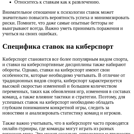
Относитесь к ставкам как к развлечению.
Внимательное отношение к психологии ставок может
значительно повысить вероятность успеха и минимизировать
риски. Помните, что даже самые опытные бетторы не
выигрывают всегда. Важно уметь принимать поражения и
учиться на своих ошибках.
Специфика ставок на киберспорт
Киберспорт становится все более популярным видом спорта,
и ставки на киберспортивные дисциплины также набирают
обороты. Однако, ставки на киберспорт имеют свои
особенности, которые необходимо учитывать. В отличие от
традиционных видов спорта, киберспорт характеризуется
высокой скоростью изменений и большим количеством
переменных, таких как обновления игр, изменения в составах
команд, а также влияние тактики и стратегии. Поэтому, для
успешных ставок на киберспорт необходимо обладать
глубоким пониманием конкретной игры, следить за
новостями и анализировать статистику команд и игроков.
Также важно учитывать, что в киберспорте часто проводятся
онлайн-турниры, где команды могут играть из разных
регионов мира. Это может создавать определенные трудности,