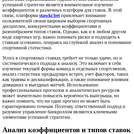
успешной стратегии является внимательное изучение
коэффициентов и различных платформ для ставок. В этой
связи, платформа
stawki bet
привлекает внимание
пользователей своим широким выбором спортивных
дисциплин, конкурентными коэффициентами и
разнообразием типов ставок. Однако, как и в любом другом
виде азартных игр, важно понимать риски и подходить к
ставкам осознанно, опираясь на глубокий анализ и понимание
спортивной статистики.
Успех в спортивных ставках требует не только удачи, но и
систематического подхода к анализу. Это включает в себя
изучение текущей формы команд и отдельных спортсменов,
анализ статистики предыдущих встреч, учет факторов, таких
как травмы и дисквалификации, а также понимание влияния
домашних и выездных матчей. Использование
профессиональных прогнозов и аналитических ресурсов
может значительно повысить вероятность выигрыша, но
важно помнить, что ни один прогноз не может быть
гарантированно точным. Поэтому, ответственный подход и
разумное управление банкроллом являются ключевыми
элементами успешной стратегии.
Анализ коэффициентов и типов ставок