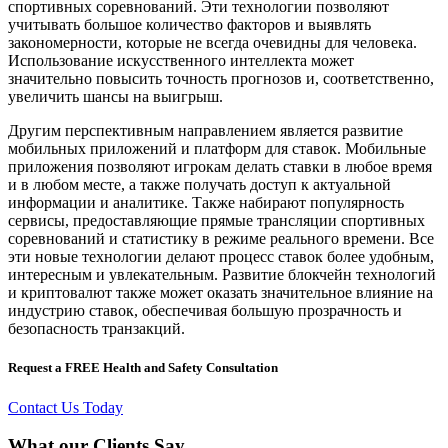
спортивных соревнований. Эти технологии позволяют
учитывать большое количество факторов и выявлять
закономерности, которые не всегда очевидны для человека.
Использование искусственного интеллекта может
значительно повысить точность прогнозов и, соответственно,
увеличить шансы на выигрыш.
Другим перспективным направлением является развитие
мобильных приложений и платформ для ставок. Мобильные
приложения позволяют игрокам делать ставки в любое время
и в любом месте, а также получать доступ к актуальной
информации и аналитике. Также набирают популярность
сервисы, предоставляющие прямые трансляции спортивных
соревнований и статистику в режиме реального времени. Все
эти новые технологии делают процесс ставок более удобным,
интересным и увлекательным. Развитие блокчейн технологий
и криптовалют также может оказать значительное влияние на
индустрию ставок, обеспечивая большую прозрачность и
безопасность транзакций.
Request a FREE Health and Safety Consultation
Contact Us Today
What our Clients Say