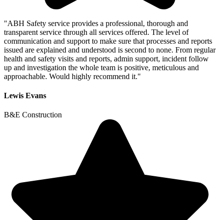
"ABH Safety service provides a professional, thorough and
transparent service through all services offered. The level of
communication and support to make sure that processes and reports
issued are explained and understood is second to none. From regular
health and safety visits and reports, admin support, incident follow
up and investigation the whole team is positive, meticulous and
approachable. Would highly recommend it."
Lewis Evans
B&E Construction