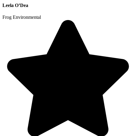
Leela O’Dea
Frog Environmental